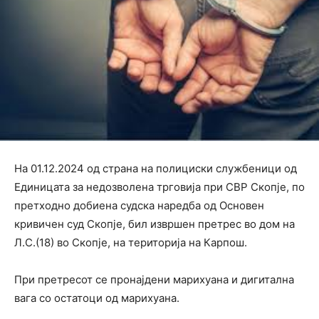
На 01.12.2024 од страна на полициски службеници од
Единицата за недозволена трговија при СВР Скопје, по
претходно добиена судска наредба од Основен
кривичен суд Скопје, бил извршен претрес во дом на
Л.С.(18) во Скопје, на територија на Карпош.
При претресот се пронајдени марихуана и дигитална
вага со остатоци од марихуана.