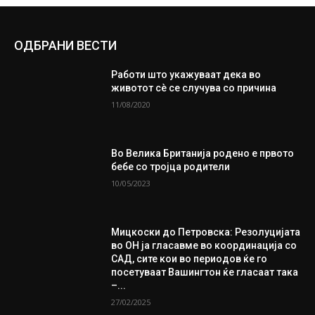
ОДБРАНИ ВЕСТИ
Работи што укажуваат дека во
животот сè се случува со причина
11/08/2020
Во Велика Британија родено е првото
бебе со тројца родители
10/05/2023
Мицкоски до Петровска: Резолуцијата
во ОН ја гласавме во координација со
САД, сите кои во периодов ќе го
посетуваат Вашингтон ќе гласаат така
–...
27/02/2025