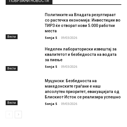
ПОВРЗАНИ НОВОСТИ
Политиките на Владата резултираат
со растечка економија: Инвестиции во
ТИРЗ ќе отворат нови 5.000 работни
места
Вести
Sonja S
-
09/03/2026
Неделен лабораториски извештај за
квалитетот и безбедноста на водата
за пиење
Sonja S
-
09/03/2026
Вести
Муцунски: Безбедноста на
македонските граѓани е наш
апсолутен приоритет, евакуацијата од
Блискиот Исток се реализира успешно
Вести
Sonja S
-
09/03/2026