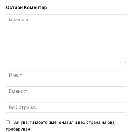
Остави Коментар
Коментар:
Им
Ем
Ве
ст
Зачувај ги моето име, е-маил и веб страна на овај
пребарувач