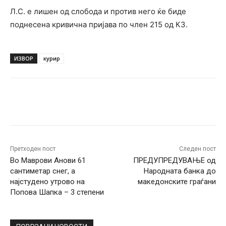
Л.С. е лишен од слобода и против него ќе биде
поднесена кривична пријава по член 215 од КЗ.
ИЗВОР
курир
Facebook
Twitter
Pinterest
W
Претходен пост
Следен пост
Во Маврови Анови 61
ПРЕДУПРЕДУВАЊЕ од
сантиметар снег, а
Народната банка до
најстудено утрово на
македонските граѓани
Попова Шапка – 3 степени