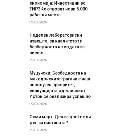
економија: Инвестиции во
ТИРЗ ќе отворат нови 5.000
работни места
09/03/2026
Неделен лабораториски
извештај за квалитетот и
безбедноста на водата за
пиење
09/03/2026
Муцунски: Безбедноста на
македонските граѓани е наш
апсолутен приоритет,
евакуацијата од Блискиот
Исток се реализира успешно
09/03/2026
Осми март: Ден за цвеќе или
ден за вистината?
09/03/2026