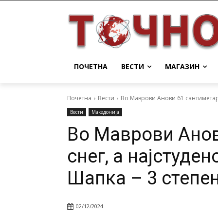
ПОЧЕТНА
ВЕСТИ
МАГАЗИН
Почетна
Вести
Во Маврови Анови 61 сантиметар 
Вести
Македонија
Во Маврови Анов
снег, а најстуде
Шапка – 3 степе
02/12/2024