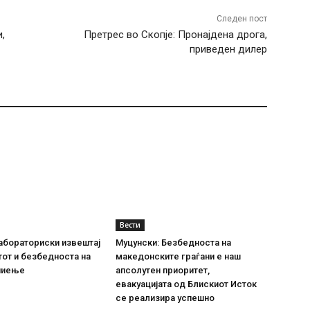
Следен пост
,
Претрес во Скопје: Пронајдена дрога,
приведен дилер
Вести
абораториски извештај
Муцунски: Безбедноста на
тот и безбедноста на
македонските граѓани е наш
пиење
апсолутен приоритет,
евакуацијата од Блискиот Исток
се реализира успешно