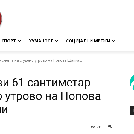
СПОРТ
ХУМАНОСТ
СОЦИЈАЛНИ МРЕЖИ
снег, а најстудено утрово на Попова Шапка...
и 61 сантиметар
но утрово на Попова
ни
744
0