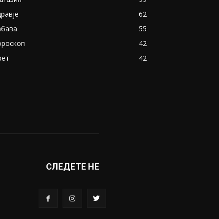
дравје
62
абава
55
ороскоп
42
вет
42
СЛЕДЕТЕ НЕ