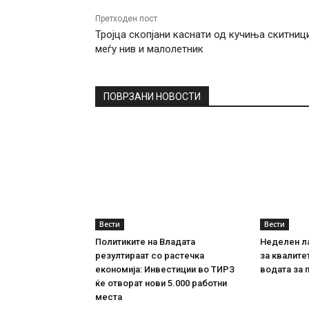
Претходен пост
Тројца скопјани каснати од кучиња скитници
меѓу нив и малолетник
ПОВРЗАНИ НОВОСТИ
Вести
Вести
Политиките на Владата
Неделен л
резултираат со растечка
за квалите
економија: Инвестиции во ТИРЗ
водата за 
ќе отворат нови 5.000 работни
места