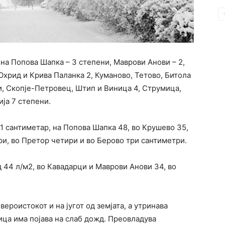
на Попова Шапка – 3 степени, Маврови Анови – 2,
 Охрид и Крива Паланка 2, Куманово, Тетово, Битола
и, Скопје-Петровец, Штип и Виница 4, Струмица,
ија 7 степени.
1 сантиметар, на Попова Шапка 48, во Крушево 35,
ри, во Претор четири и во Берово три сантиметри.
 44 л/м2, во Кавадарци и Маврови Анови 34, во
ероистокот и на југот од земјата, а утринава
ица има појава на слаб дожд. Преовладува