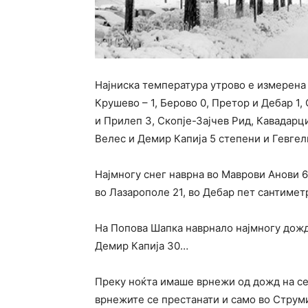
Најниска температура утрово е измерена 
Крушево – 1, Берово 0, Претор и Дебар 1,
и Прилеп 3, Скопје-Зајчев Рид, Кавадарц
Велес и Демир Капија 5 степени и Гевгел
Најмногу снег наврна во Маврови Анови 6
во Лазарополе 21, во Дебар пет сантимет
На Попова Шапка наврнало најмногу дожд
Демир Капија 30…
Преку ноќта имаше врнежи од дожд на сев
врнежите се престанати и само во Струм