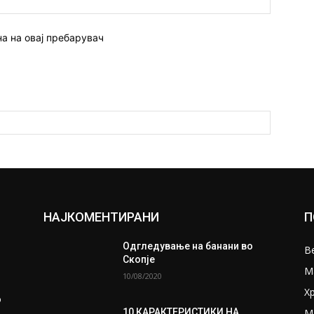
страна:
на на овај пребарувач
НАЈКОМЕНТИРАНИ
П
Одгледување на банани во
В
ш
Скопје
М
10/08/2020
Х
о
М
10 КАРАКТЕРИСТИКИ НА