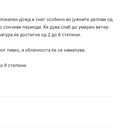
 локален дожд и снег особено во јужните делови од
о сончеви периоди. Ќе дува слаб до умерен ветер
тура ќе достигне од 2 до 8 степени.
от тивко, а облачноста ќе се намалува.
о 6 степени.
terest
WhatsApp