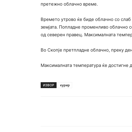
претежно облачно време.
Времето утрово ќе биде облачно со слаб
земјата. Попладне променливо облачно с
од северен правец. Максималната темпера
Во Скопје претпладне облачно, преку ден
Максималната температура ќе достигне д
ИЗВОР
курир
Facebook
Twitter
Pin