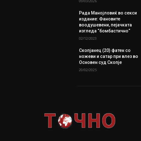
09/03/2026
Рада Манојловиќ во секси
издание: Фановите
воодушевени, пејачката
изгледа “бомбастично“
02/12/2023
Скопјанец (20) фатен со
ножеви и сатар при влез во
Основен суд Скопје
20/02/2025