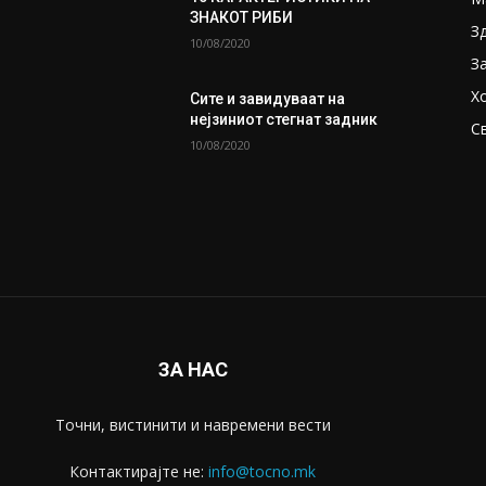
ЗНАКОТ РИБИ
З
10/08/2020
З
Х
Сите и завидуваат на
нејзиниот стегнат задник
С
10/08/2020
ЗА НАС
Точни, вистинити и навремени вести
Контактирајте не:
info@tocno.mk