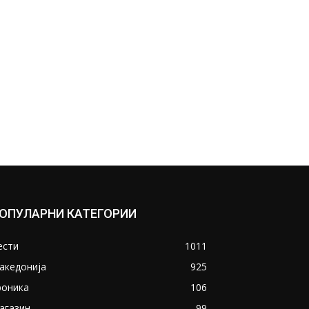
ОПУЛАРНИ КАТЕГОРИИ
ести
1011
акедонија
925
роника
106
агазин
99