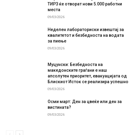
ТИРЗ ќе отворат нови 5.000 работни
места
09/03/2026
Неделен лабораториски извештај за
квалитетот и безбедноста на водата
за пиење
09/03/2026
Муцунски: Безбедноста на
македонските граѓани е наш
апсолутен приоритет, евакуацијата од
Блискиот Исток се реализира успешно
09/03/2026
Осми март: Ден за цвеќе или ден за
вистината?
09/03/2026