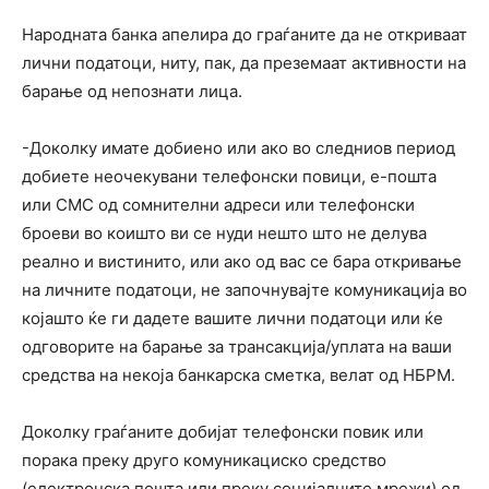
Народната банка апелира до граѓаните да не откриваат
лични податоци, ниту, пак, да преземаат активности на
барање од непознати лица.
-Доколку имате добиено или ако во следниов период
добиете неочекувани телефонски повици, е-пошта
или СМС од сомнителни адреси или телефонски
броеви во коишто ви се нуди нешто што не делува
реално и вистинито, или ако од вас се бара откривање
на личните податоци, не започнувајте комуникација во
којашто ќе ги дадете вашите лични податоци или ќе
одговорите на барање за трансакција/уплата на ваши
средства на некоја банкарска сметка, велат од НБРМ.
Доколку граѓаните добијат телефонски повик или
порака преку друго комуникациско средство
(електронска пошта или преку социјалните мрежи) од