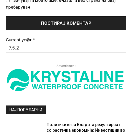
Зачувај ги моето име, е-маил и веб страна на овај
пребарувач
Current ye@r
*
- Advertisment -
НАЈПОПУЛАРНИ
Политиките на Владата резултираат
со растечка економија: Инвестиции во