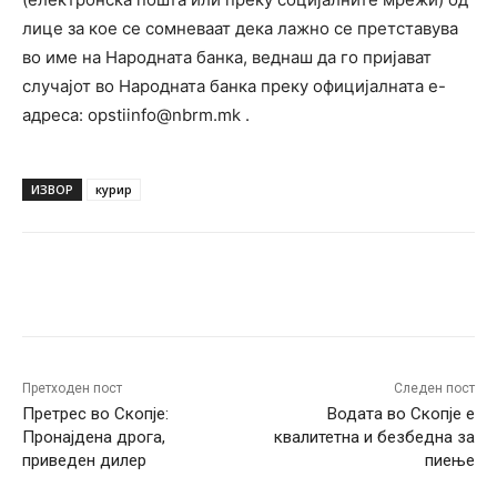
лице за кое се сомневаат дека лажно се претставува
во име на Народната бaнка, веднаш да го пријават
случајот во Народната банка преку официјалната е-
адреса: opstiinfo@nbrm.mk .
ИЗВОР
курир
Facebook
Twitter
Pinterest
W
Претходен пост
Следен пост
Претрес во Скопје:
Водата во Скопје е
Пронајдена дрога,
квалитетна и безбедна за
приведен дилер
пиење