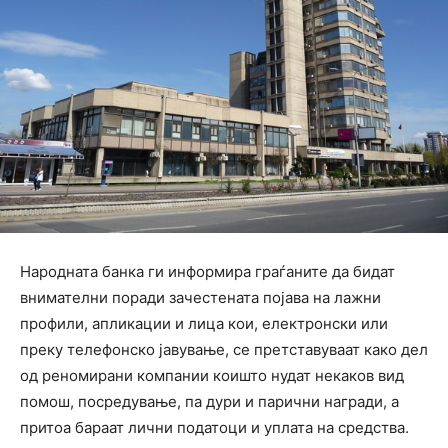
Народната банка ги информира граѓаните да бидат
внимателни поради зачестената појава на лажни
профили, апликации и лица кои, електронски или
преку телефонско јавување, се претставуваат како дел
од реномирани компании коишто нудат некаков вид
помош, посредување, па дури и парични награди, а
притоа бараат лични податоци и уплата на средства.