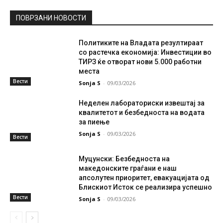
ПОВРЗАНИ НОВОСТИ
Политиките на Владата резултираат
со растечка економија: Инвестиции во
ТИРЗ ќе отворат нови 5.000 работни
места
Вести
Sonja S
-
09/03/2026
Неделен лабораториски извештај за
квалитетот и безбедноста на водата
за пиење
Sonja S
-
09/03/2026
Вести
Муцунски: Безбедноста на
македонските граѓани е наш
апсолутен приоритет, евакуацијата од
Блискиот Исток се реализира успешно
Вести
Sonja S
-
09/03/2026