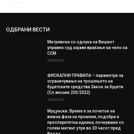
ОДБРАНИ ВЕСТИ
Митревски со одлука на Вишиот
управен суд најави враќање на чело на
ССМ
23/08/2020
ФИСКАЛНИ ПРАВИЛА – параметри за
ограничување на трошењето на
буџетските средства Закон за буџети
(Сл.весник 203/2022)
18/03/2024
Муцунски: Време е за почеток на
важна фаза на промени, подобра и
просперитетна иднина, почнуваме со
голем митинг утре во 20 часот пред
Влада