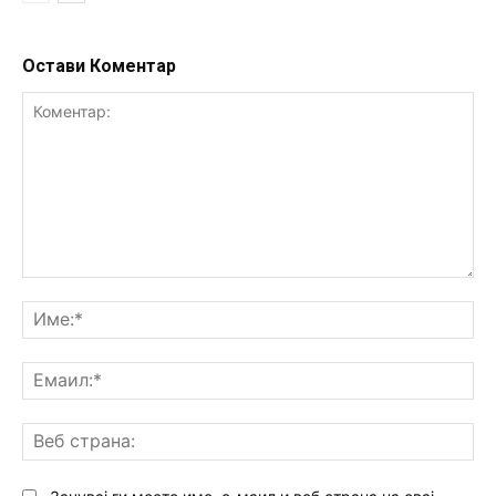
Остави Коментар
Коментар:
Им
Ем
Ве
ст