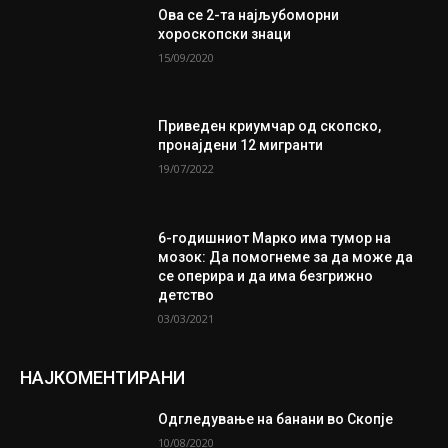
Ова се 2-та најљубоморни
хороскопски знаци
15/09/2020
Приведен криумчар од скопско,
пронајдени 12 мигранти
19/07/2022
6-годишниот Марко има тумор на
мозок: Да помогнеме за да може да
се оперира и да има безгрижно
детство
03/03/2021
НАЈКОМЕНТИРАНИ
Одгледување на банани во Скопје
10/08/2020