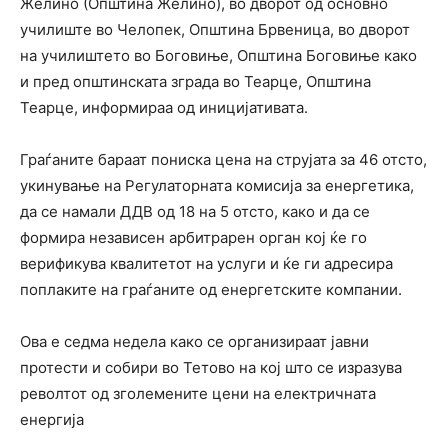
Желино (Општина Желино), во дворот од основно
училиште во Челопек, Општина Брвеница, во дворот
на училиштето во Боговиње, Општина Боговиње како
и пред општинската зграда во Теарце, Општина
Теарце, информираа од иницијативата.
Граѓаните бараат пониска цена на струјата за 46 отсто,
укинување на Регулаторната комисија за енергетика,
да се намали ДДВ од 18 на 5 отсто, како и да се
формира независен арбитрарен орган кој ќе го
верификува квалитетот на услуги и ќе ги адресира
поплаките на граѓаните од енергетските компании.
Ова е седма недела како се организираат јавни
протести и собири во Тетово на кој што се изразува
револтот од зголемените цени на електричната
енергија