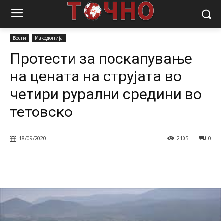
Почетна
Вести
Протести за поскапување на цената на струјата
во четири рурални средини во...
Вести
Македонија
Протести за поскапување
на цената на струјата во
четири рурални средини во
тетовско
18/09/2020
2105
0
Facebook
Twitter
Pinterest
W