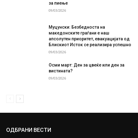
за пиење
09/03/2026
Муцунски: Безбедноста на
македонските граѓани е наш
апсолутен приоритет, евакуацијата од
Блискиот Исток се реализира успешно
09/03/2026
Осми март: Ден за цвеќе или ден за
вистината?
09/03/2026
ОДБРАНИ ВЕСТИ