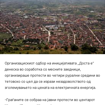
Организацискиот одбор на иницијативата „Доста е“
денеска во соработка со месните заедници,
организираше протести во четири рурални средини во
тетовско со цел да се изрази незадоволството од
зголемувањето на цената на електричната енергија.
-Граѓаните се собраа на јавни протести во центарот