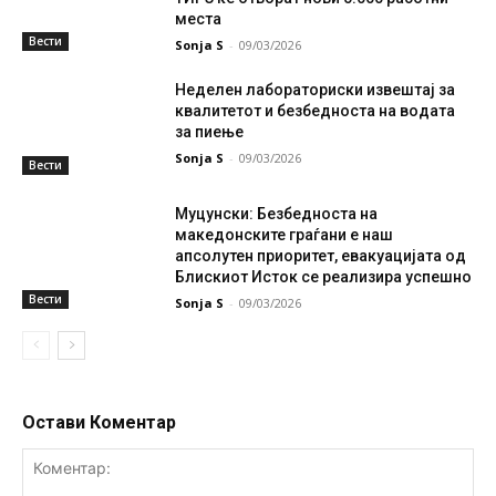
места
Вести
Sonja S
-
09/03/2026
Неделен лабораториски извештај за
квалитетот и безбедноста на водата
за пиење
Sonja S
-
09/03/2026
Вести
Муцунски: Безбедноста на
македонските граѓани е наш
апсолутен приоритет, евакуацијата од
Блискиот Исток се реализира успешно
Вести
Sonja S
-
09/03/2026
Остави Коментар