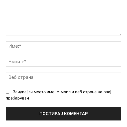
Коментар:
Им
Ем
Ве
ст
Зачувај ги моето име, е-маил и веб страна на овај
пребарувач