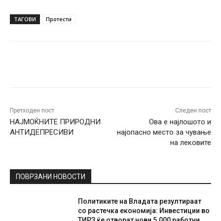
ТАГОВИ
Протести
Facebook
Twitter
Pinterest
W
Претходен пост
Следен пост
НАЈМОЌНИТЕ ПРИРОДНИ
Ова е најлошото и
АНТИДЕПРЕСИВИ
најопасно место за чување
на лековите
ПОВРЗАНИ НОВОСТИ
Политиките на Владата резултираат
со растечка економија: Инвестиции во
ТИРЗ ќе отворат нови 5.000 работни