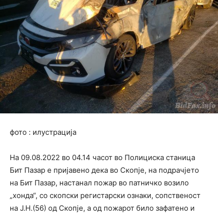
фото : илустрација
На 09.08.2022 во 04.14 часот во Полициска станица
Бит Пазар е пријавено дека во Скопје, на подрачјето
на Бит Пазар, настанал пожар во патничко возило
„хонда“, со скопски регистарски ознаки, сопственост
на Ј.Н.(56) од Скопје, а од пожарот било зафатено и