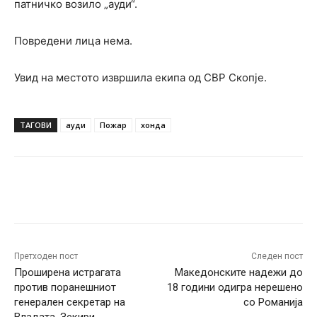
патничко возило „ауди“.
Повредени лица нема.
Увид на местото извршила екипа од СВР Скопје.
ТАГОВИ
ауди
Пожар
хонда
Facebook
Twitter
Pinterest
W
Претходен пост
Следен пост
Проширена истрагата
Македонските надежи до
против поранешниот
18 години одигра нерешено
генерален секретар на
со Романија