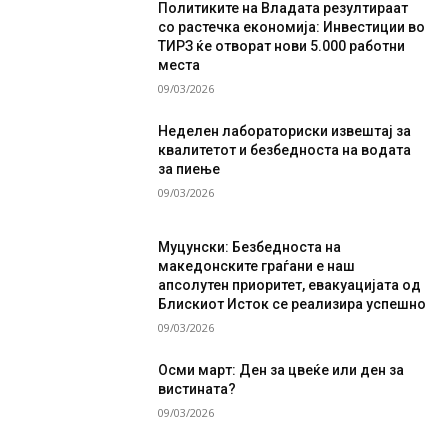
Политиките на Владата резултираат
со растечка економија: Инвестиции во
ТИРЗ ќе отворат нови 5.000 работни
места
09/03/2026
Неделен лабораториски извештај за
квалитетот и безбедноста на водата
за пиење
09/03/2026
Муцунски: Безбедноста на
македонските граѓани е наш
апсолутен приоритет, евакуацијата од
Блискиот Исток се реализира успешно
09/03/2026
Осми март: Ден за цвеќе или ден за
вистината?
09/03/2026