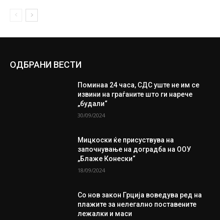
ОДБРАНИ ВЕСТИ
Поминаа 24 часа, СДС уште не им се
извини на граѓаните што ги нарече
„будали“
30/09/2024
Мицкоски ќе присуствува на
започнување на доградба на ООУ
„Блаже Конески“
18/09/2024
Со нов закон Грција воведува ред на
плажите за нелегално поставените
лежалки и маси