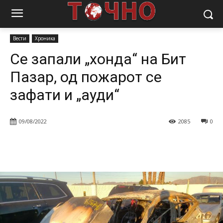
Почетна
Вести
Се запали „хонда“ на Бит Пазар, од пожарот се
зафати и „ауди“
Вести
Хроника
Се запали „хонда“ на Бит
Пазар, од пожарот се
зафати и „ауди“
09/08/2022
2085
0
Facebook
Twitter
Pinterest
W