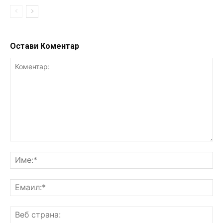
Остави Коментар
Коментар:
Им
Ем
Ве
ст