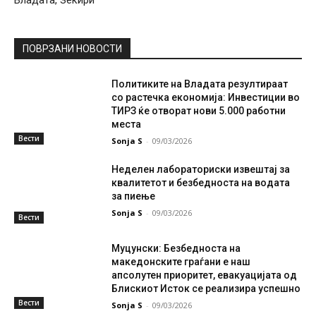
Владата, Зекири
ПОВРЗАНИ НОВОСТИ
Политиките на Владата резултираат
со растечка економија: Инвестиции во
ТИРЗ ќе отворат нови 5.000 работни
места
Вести
Sonja S
-
09/03/2026
Неделен лабораториски извештај за
квалитетот и безбедноста на водата
за пиење
Sonja S
-
09/03/2026
Вести
Муцунски: Безбедноста на
македонските граѓани е наш
апсолутен приоритет, евакуацијата од
Блискиот Исток се реализира успешно
Вести
Sonja S
-
09/03/2026