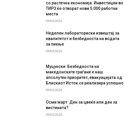
со растечка економија: Инвестиции во
ТИРЗ ќе отворат нови 5.000 работни
места
09/03/2026
Неделен лабораториски извештај за
квалитетот и безбедноста на водата
за пиење
09/03/2026
Муцунски: Безбедноста на
македонските граѓани е наш
апсолутен приоритет, евакуацијата од
Блискиот Исток се реализира успешно
09/03/2026
Осми март: Ден за цвеќе или ден за
вистината?
09/03/2026