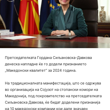
Претседателката Гордана Сиљановска-Давкова
денеска напладне ќе го додели признанието
„Македонски квалитет“ за 2024 година.
На традиционалната манифестација, што се одржува
во организација на Сојузот на стопански комори на
Македонија, под покровителство на претседателката
Сиљановска Давкова, ќе бидат доделени признанија
на 10 македонски компании кои дале значаен