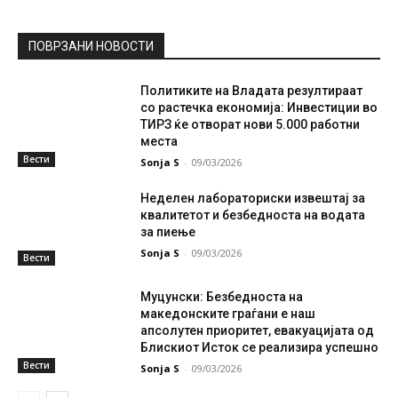
ПОВРЗАНИ НОВОСТИ
Политиките на Владата резултираат
со растечка економија: Инвестиции во
ТИРЗ ќе отворат нови 5.000 работни
места
Вести
Sonja S
-
09/03/2026
Неделен лабораториски извештај за
квалитетот и безбедноста на водата
за пиење
Sonja S
-
09/03/2026
Вести
Муцунски: Безбедноста на
македонските граѓани е наш
апсолутен приоритет, евакуацијата од
Блискиот Исток се реализира успешно
Вести
Sonja S
-
09/03/2026