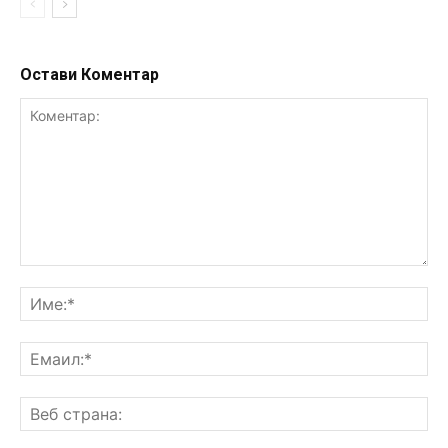
Остави Коментар
Коментар:
Им
Ем
Ве
ст