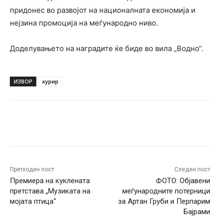
придонес во развојот на националната економија и
нејзина промоција на меѓународно ниво.
Доделувањето на наградите ќе биде во вила „Водно“.
ИЗВОР
курир
Facebook
Twitter
Pinterest
W
Претходен пост
Следен пост
Премиера на куклената
ФОТО: Објавени
претстава „Музиката на
меѓународните потерници
мојата птица“
за Артан Груби и Перпарим
Бајрами