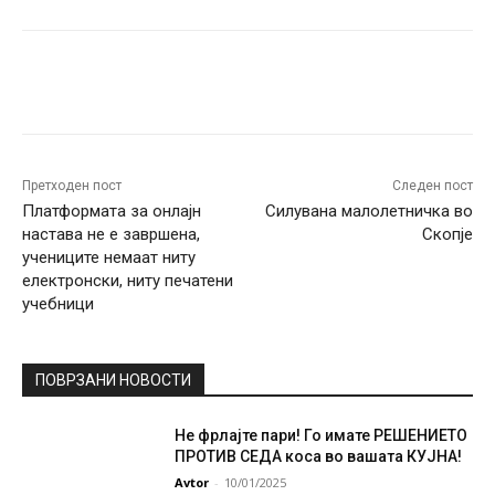
Facebook
Twitter
Pinterest
W
Претходен пост
Следен пост
Платформата за онлајн
Силувана малолетничка во
настава не е завршена,
Скопје
учениците немаат ниту
електронски, ниту печатени
учебници
ПОВРЗАНИ НОВОСТИ
Не фрлајте пари! Го имате РЕШЕНИЕТО
ПРОТИВ СЕДА коса во вашата КУЈНА!
Avtor
-
10/01/2025