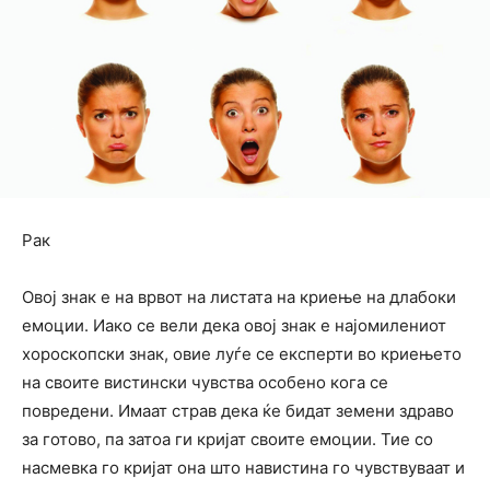
Рак
Овој знак е на врвот на листата на криење на длабоки
емоции. Иако се вели дека овој знак е најомилениот
хороскопски знак, овие луѓе се експерти во криењето
на своите вистински чувства особено кога се
повредени. Имаат страв дека ќе бидат земени здраво
за готово, па затоа ги кријат своите емоции. Тие со
насмевка го кријат она што навистина го чувствуваат и