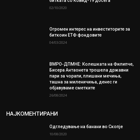
битката со Ковид-19 досега
02/10/2020
Огромен интерес на инвеститорите за
биткоин ЕТФ фондовите
04/03/2024
ВМРО-ДПМНЕ: Колешката на Филипче,
Бисера Антаонета трошела државни
пари за чорапи, плишани мечиња,
ташна за миленичиња, денес ги
објавуваме сметките
26/08/2024
НАЈКОМЕНТИРАНИ
Одгледување на банани во Скопје
10/08/2020