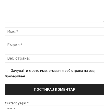
Коментар:
Им
Ем
Ве
ст
Зачувај ги моето име, е-маил и веб страна на овај
пребарувач
Current ye@r
*