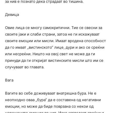
за нив е познато дека страдаат во тишина.
Девица
Овие лица се многу самокритични. Тие се свесни за
своите јаки и слаби страни, затоа не ги искажуваат
своите емоции или мисли. Имаат вродена способност
да го имаат „вистинското“ лице, дури и ако се среќни
или несреќни. Ништо на овој свет не може да ги
принуди да ги откријат вистинските мисли што им се
случуваат во главата.
Вага
Вагите во себе доживуваат внатрешна бура. Не е
неопходно оваа „бура“ да е составена од негативни
емоции, но може да биде поврзана со некои од
нерешените емоции во нив. Иако изгледаат среќни и