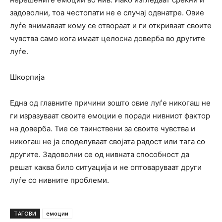
задоволни, тоа честопати не е случај одвнатре. Овие
луѓе внимаваат кому се отвораат и ги откриваат своите
чувства само кога имаат целосна доверба во другите
луѓе.
Шкорпија
Една од главните причини зошто овие луѓе никогаш не
ги изразуваат своите емоции е поради нивниот фактор
на доверба. Тие се таинствени за своите чувства и
никогаш не ја споделуваат својата радост или тага со
другите. Задоволни се од нивната способност да
решат каква било ситуација и не оптоваруваат други
луѓе со нивните проблеми.
ТАГОВИ
емоции