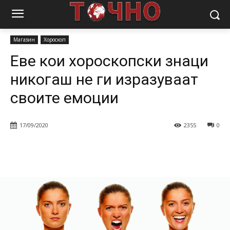
Почетна
Магазин
Еве кои хороскопски знаци никогаш не ги
изразуваат своите емоции
Магазин
Хороскоп
Еве кои хороскопски знаци
никогаш не ги изразуваат
своите емоции
17/09/2020
2355
0
Facebook
Twitter
Pinterest
W