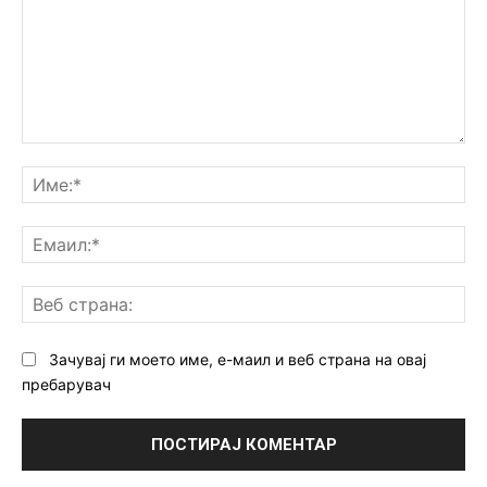
Коментар:
Им
Ем
Ве
ст
Зачувај ги моето име, е-маил и веб страна на овај
пребарувач