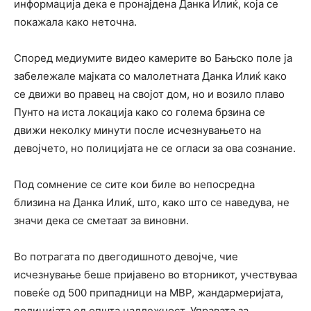
информација дека е пронајдена Данка Илиќ, која се
покажала како неточна.
Според медиумите видео камерите во Бањско поле ја
забележале мајката со малолетната Данка Илиќ како
се движи во правец на својот дом, но и возило плаво
Пунто на иста локација како со голема брзина се
движи неколку минути после исчезнувањето на
девојчето, но полицијата не се огласи за ова сознание.
Под сомнение се сите кои биле во непосредна
близина на Данка Илиќ, што, како што се наведува, не
значи дека се сметаат за виновни.
Во потрагата по двегодишното девојче, чие
исчезнување беше пријавено во вторникот, учествуваа
повеќе од 500 припадници на МВР, жандармеријата,
полицијата од општа надлежност, Управата за