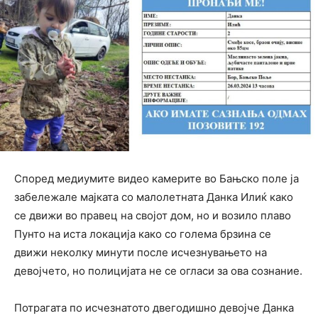
Според медиумите видео камерите во Бањско поле ја
забележале мајката со малолетната Данка Илиќ како
се движи во правец на својот дом, но и возило плаво
Пунто на иста локација како со голема брзина се
движи неколку минути после исчезнувањето на
девојчето, но полицијата не се огласи за ова сознание.
Потрагата по исчезнатото двегодишно девојче Данка