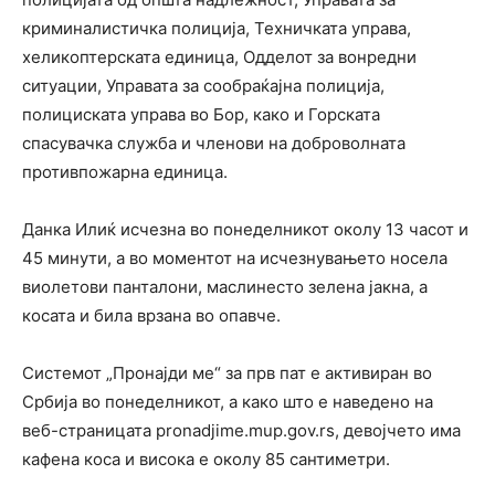
криминалистичка полиција, Техничката управа,
хеликоптерската единица, Одделот за вонредни
ситуации, Управата за сообраќајна полиција,
полициската управа во Бор, како и Горската
спасувачка служба и членови на доброволната
противпожарна единица.
Данка Илиќ исчезна во понеделникот околу 13 часот и
45 минути, а во моментот на исчезнувањето носела
виолетови панталони, маслинесто зелена јакна, а
косата и била врзана во опавче.
Системот „Пронајди ме“ за прв пат е активиран во
Србија во понеделникот, а како што е наведено на
веб-страницата pronadjime.mup.gov.rs, девојчето има
кафена коса и висока е околу 85 сантиметри.