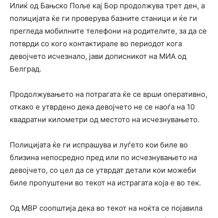
Илиќ од Бањско Поље кај Бор продолжува трет ден, а
полицијата ќе ги проверува базните станици и ќе ги
прегледа мобилните телефони на родителите, за да се
потврди со кого контактирале во периодот кога
девојчето исчезнало, јави дописникот на МИА од
Белград.
Продолжувањето на потрагата ќе се врши оперативно,
откако е утврдено дека девојчето не се наоѓа на 10
квадратни километри од местото на исчезнувањето.
Полицијата ќе ги испрашува и луѓето кои биле во
близина непосредно пред или по исчезнувањето на
девојчето, со цел да се утврдат детали кои можеби
биле пропуштени во текот на истрагата која е во тек.
Од МВР соопштија дека во текот на ноќта се појавила