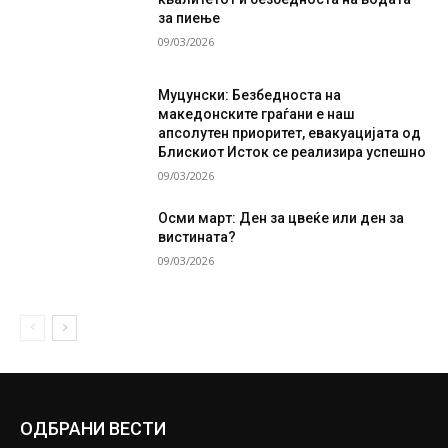
за пиење
09/03/2026
Муцунски: Безбедноста на
македонските граѓани е наш
апсолутен приоритет, евакуацијата од
Блискиот Исток се реализира успешно
09/03/2026
Осми март: Ден за цвеќе или ден за
вистината?
09/03/2026
ОДБРАНИ ВЕСТИ