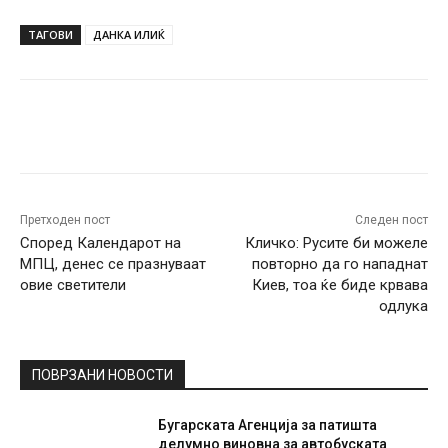
ТАГОВИ
ДАНКА ИЛИЌ
Facebook
Twitter
Pinterest
W
Претходен пост
Следен пост
Според Календарот на
Кличко: Русите би можеле
МПЦ, денес се празнуваат
повторно да го нападнат
овие светители
Киев, тоа ќе биде крвава
одлука
ПОВРЗАНИ НОВОСТИ
Бугарската Агенција за патишта
делумно виновна за автобуската