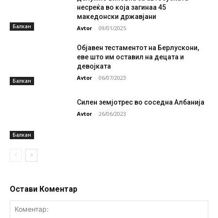
несреќа во која загинаа 45
македонски државјани
Балкан
Avtor
-
09/01/2025
Објавен тестаментот на Берлускони,
еве што им оставил на децата и
девојката
Avtor
-
06/07/2023
Балкан
Силен земјотрес во соседна Албанија
Avtor
-
26/06/2023
Балкан
Остави Коментар