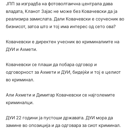
ЈПП за изградба на фотоволтаична централа дава
владата, Кланот Зајас не може без Ковачевски да ја
реализира замислата. Дали Ковачевски е соучесник во
бизнисот, затоа што и тој има интерес од сето ова?
Ковачевски е директен учесник во криминалиите на
ДУИ и Ахмети.
Ковачевски се плаши да побара одговор и
одговорност за Ахмети и ДУИ, бидејќи и тој е целиот
во криминал.
Али Ахмети и Димитар Ковачевски се најголемите
криминалци.
ДУИ 22 години ја пустоши државата. ДУИ мора да
замине во опозиција и да одговара за сиот криминал.