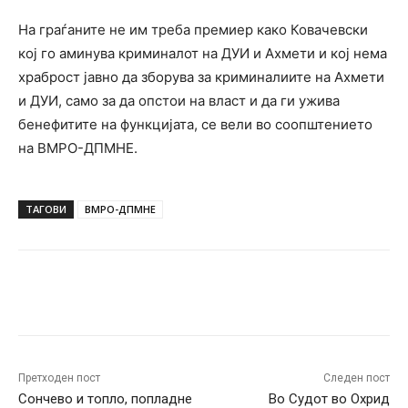
На граѓаните не им треба премиер како Ковачевски
кој го аминува криминалот на ДУИ и Ахмети и кој нема
храброст јавно да зборува за криминалиите на Ахмети
и ДУИ, само за да опстои на власт и да ги ужива
бенефитите на функцијата, се вели во соопштението
на ВМРО-ДПМНЕ.
ТАГОВИ
ВМРО-ДПМНЕ
Facebook
Twitter
Pinterest
W
Претходен пост
Следен пост
Сончево и топло, попладне
Во Судот во Охрид