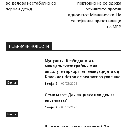
во делови нестабилно со
повторно не се одржа
пороен дожд
рочиштето против
адвокатот Менкиноски: Не
се појавиле претставници
на МВР
ПОВРЗАНИ НОВОСТИ
Муцунски: Безбедноста на
македонските граѓани е наш
апсолутен приоритет, евакуацијата од
Блискиот Исток се реализира успешно
Вести
Sonja S
-
09/03/2026
Осми март: Ден за цвеќе или ден за
вистината?
Sonja S
-
09/03/2026
Вести
Што им се случи на младите? Од