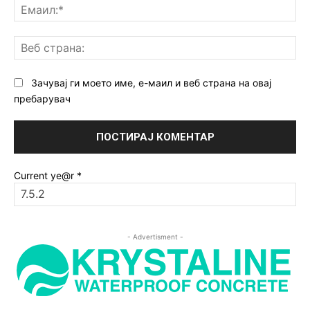
Ем
Ве
ст
Зачувај ги моето име, е-маил и веб страна на овај
пребарувач
Current ye@r
*
- Advertisment -