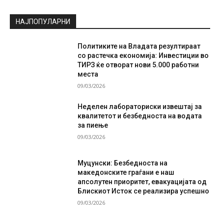
НАЈПОПУЛАРНИ
Политиките на Владата резултираат
со растечка економија: Инвестиции во
ТИРЗ ќе отворат нови 5.000 работни
места
09/03/2026
Неделен лабораториски извештај за
квалитетот и безбедноста на водата
за пиење
09/03/2026
Муцунски: Безбедноста на
македонските граѓани е наш
апсолутен приоритет, евакуацијата од
Блискиот Исток се реализира успешно
09/03/2026