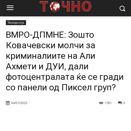
Почетна
Вести
Македонија
ВМРО-ДПМНЕ: Зошто Ковачевски
молчи за криминалиите на Али Ахмети и ДУИ, дали...
Македонија
ВМРО-ДПМНЕ: Зошто
Ковачевски молчи за
криминалиите на Али
Ахмети и ДУИ, дали
фотоцентралата ќе се гради
со панели од Пиксел груп?
04/07/2023
1781
0
Facebook
Twitter
Pinterest
W