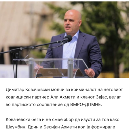
Димитар Ковачевски молчи за криминалот на неговиот
коалициски партнер Али Ахмети и кланот Зајас, велат
во партиското соопштение од ВМРО-ДПМНЕ.
Ковачевски бега и не смее збор да изусти за тоа како
Шкумбин, Дрин и Бесијан Ахмети кои ја формирале