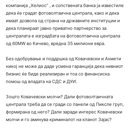
компанија „Хелиос“ , и сопствената банка ја известиле
дека ќе градат фотоволтаична централа, како и дека
имаат дозвола од страна на државните институции и
дека планираат јавно приватно партнерство за
централата е изградбата на фотоволтаична централа
од 60МW во Кичево, вредна 35 милиони евра.
Без одобрување и поддршка од Ковачевски и Ахмети
никој не може да даде усмена гаранција дека нивниот
бизнис ќе биде реализиран и тоа со финансиска
помош од владата на СДС и ДУИ.
Зошто Ковачевски молчи? Дали фотоволтаичната
централа треба да се гради со панели од Пиксле груп,
формирана од него? Дали заради интерес Ковачевски
молчи и го аминува криминалот на кланот Зајас?