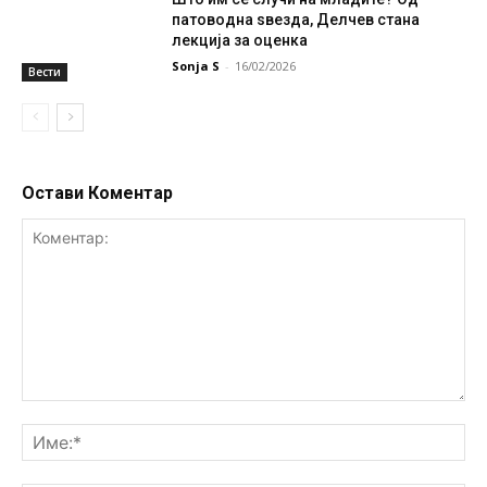
патоводна ѕвезда, Делчев стана
лекција за оценка
Sonja S
-
16/02/2026
Вести
Остави Коментар
Коментар:
Им