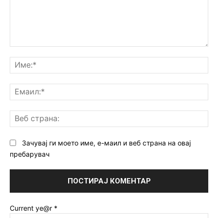
Коментар:
Им
Ем
Ве
ст
Зачувај ги моето име, е-маил и веб страна на овај
пребарувач
Current ye@r
*