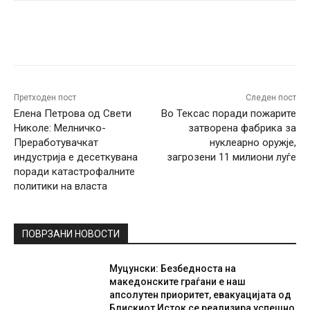
Facebook
Twitter
Pinterest
W
Претходен пост
Следен пост
Елена Петрова од Свети
Во Тексас поради пожарите
Николе: Мелничко-
затворена фабрика за
Преработувачкат
нуклеарно оружје,
индустрија е десеткувана
загрозени 11 милиони луѓе
поради катастрофалните
политики на власта
ПОВРЗАНИ НОВОСТИ
Муцунски: Безбедноста на
македонските граѓани е наш
апсолутен приоритет, евакуацијата од
Блискиот Исток се реализира успешно