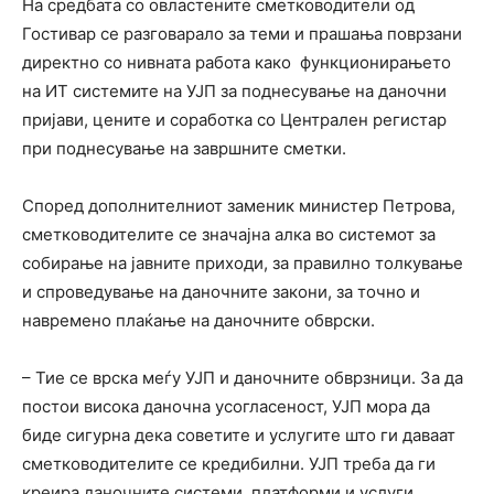
На средбата со овластените сметководители од
Гостивар се разговарало за теми и прашања поврзани
директно со нивната работа како функционирањето
на ИТ системите на УЈП за поднесување на даночни
пријави, цените и соработка со Централен регистар
при поднесување на завршните сметки.
Според дополнителниот заменик министер Петрова,
сметководителите се значајна алка во системот за
собирање на јавните приходи, за правилно толкување
и спроведување на даночните закони, за точно и
навремено плаќање на даночните обврски.
– Тие се врска меѓу УЈП и даночните обврзници. За да
постои висока даночна усогласеност, УЈП мора да
биде сигурна дека советите и услугите што ги даваат
сметководителите се кредибилни. УЈП треба да ги
креира даночните системи, платформи и услуги