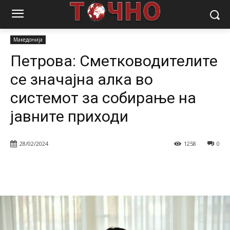
Почетна
Вести
Македонија
Петрова: Сметководителите се
значајна алка во системот за собирање на јавните приходи
Македонија
Петрова: Сметководителите
се значајна алка во
системот за собирање на
јавните приходи
28/02/2024
1258
0
Facebook
Twitter
Pinterest
W