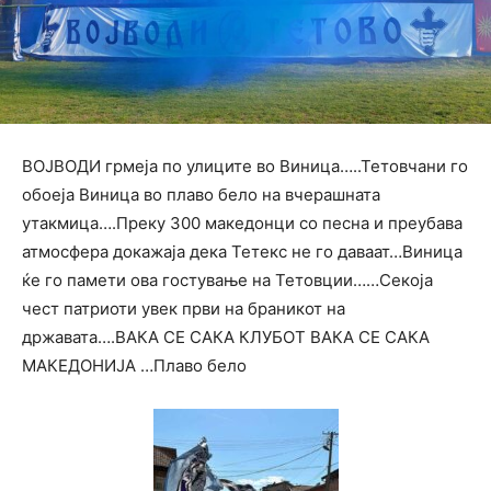
ВОЈВОДИ грмеја по улиците во Виница…..Тетовчани го
обоеја Виница во плаво бело на вчерашната
утакмица….Преку 300 македонци со песна и преубава
атмосфера докажаја дека Тетекс не го даваат…Виница
ќе го памети ова гостување на Тетовции……Секоја
чест патриоти увек први на браникот на
државата….ВАКА СЕ САКА КЛУБОТ ВАКА СЕ САКА
МАКЕДОНИЈА …Плаво бело