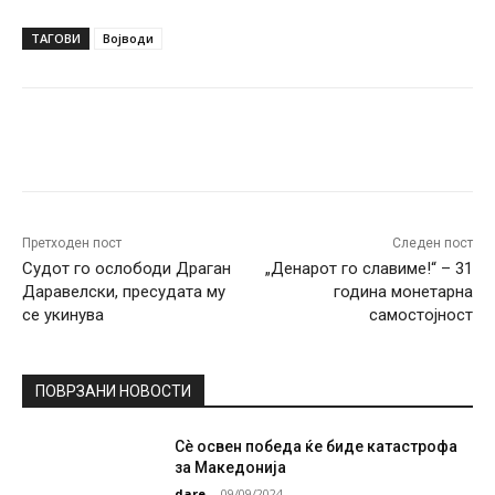
ТАГОВИ
Војводи
Facebook
Twitter
Pinterest
W
Претходен пост
Следен пост
Судот го ослободи Драган
„Денарот го славиме!“ – 31
Даравелски, пресудата му
година монетарна
се укинува
самостојност
ПОВРЗАНИ НОВОСТИ
Сè освен победа ќе биде катастрофа
за Македонија
dare
-
09/09/2024