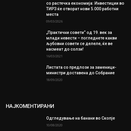
со растечка економија: Инвестиции во
ТИРЗ ќе отворат нови 5.000 работни
места
09/03/2026
„Практични совети“ од 19. век за
млади невести – погледнете какви
љубовни совети се делеле, ќе ве
насмеат до солзи!
16/03/2021
Листата со предлози за заменици-
министри доставена до Собрание
18/09/2020
НАЈКОМЕНТИРАНИ
Одгледување на банани во Скопје
10/08/2020