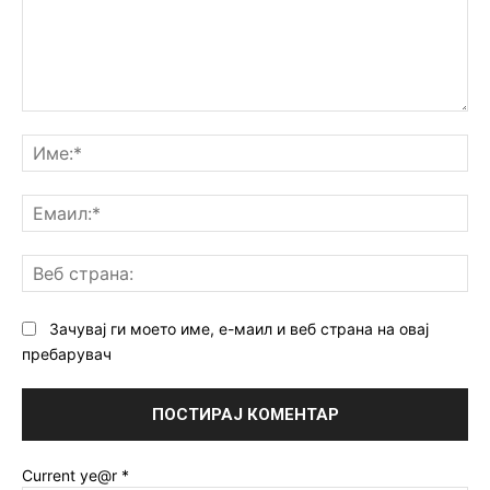
Коментар:
Им
Ем
Ве
ст
Зачувај ги моето име, е-маил и веб страна на овај
пребарувач
Current ye@r
*