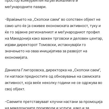
простор конкурентен на регионалните и
меѓународните пазари.
-Враќањето на „Скопски саем“ во сопствен објект не
само што ќе ја оживее економската активност, туку и
ќе го зајакне регионалниот и меѓународниот профил
на Македонија како важен трговски и деловен центар,
изјави директорот Томовски, истакнувајќи го
значењето на оваа иницијатива за развојот на
економијата.
Даниела Глигоровска, директорка на „Скопски саем“,
ги нагласи предностите од обновување на саемската
активност, која веќе неколку години не се одржува во
свој објект.
-Саемите претставуваат клучни настани за промоција
на македонските производи и услуги, како и за