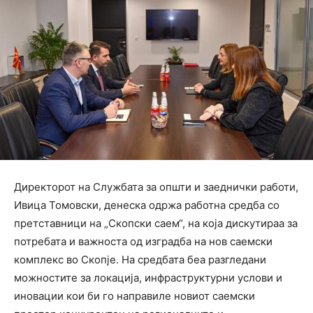
Директорот на Службата за општи и заеднички работи,
Ивица Томовски, денеска одржа работна средба со
претставници на „Скопски саем“, на која дискутираа за
потребата и важноста од изградба на нов саемски
комплекс во Скопје. На средбата беа разгледани
можностите за локација, инфраструктурни услови и
иновации кои би го направиле новиот саемски