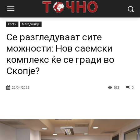
Почетна
Вести
Се разгледуваат сите можности: Нов саемски
комплекс ќе се гради во Скопје?
Вести
Македонија
Се разгледуваат сите
можности: Нов саемски
комплекс ќе се гради во
Скопје?
22/04/2025
593
0
Facebook
Twitter
Pinterest
W