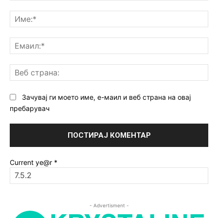
Коментар:
Им
Ем
Ве
ст
Зачувај ги моето име, е-маил и веб страна на овај
пребарувач
Current ye@r
*
- Advertisment -