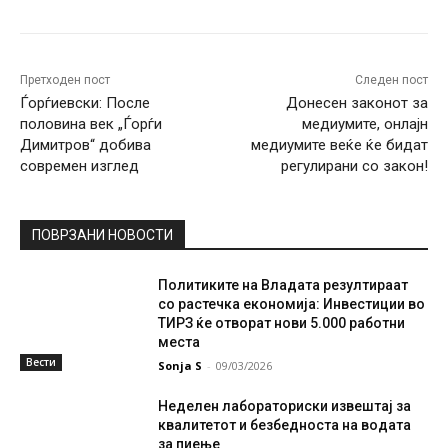
Претходен пост
Следен пост
Ѓорѓиевски: После
Донесен законот за
половина век „Ѓорѓи
медиумите, онлајн
Димитров“ добива
медиумите веќе ќе бидат
современ изглед
регулирани со закон!
ПОВРЗАНИ НОВОСТИ
Политиките на Владата резултираат
со растечка економија: Инвестиции во
ТИРЗ ќе отворат нови 5.000 работни
места
Вести
Sonja S
-
09/03/2026
Неделен лабораториски извештај за
квалитетот и безбедноста на водата
за пиење