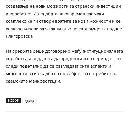
создавање на нови можности за странски инвестиции
и соработка. Изградбата на современ саемски
комплекс ќе ги отвори вратите за нови можности и ќе
создаде услови за зајакнување на економијата, додаде
Глигоровска.
На средбата беше договорено меѓуинституционалната
соработка и поддршка да продолжи и во периодот што
следи подетално да се разгледаат сите аспекти и
можности за изградба на нов објект за потребите на
саемските манифестации.
ИЗВОР
курир
Facebook
Twitter
Pinterest
W