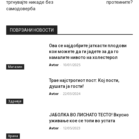
тргнувајте никаде без
протеините?
самодоверба
ПОВРЗАНИ НОВОСТИ
Ова се најдобрите јаткасти плодови
кои можете да ги јадете за да го
намалите нивото на холестерол
Avtor
-
10/01/2025
Магазин
Трае најстрогиот пост: Кој пости,
душата ја гости!
Avtor
-
22/03/2024
Здравје
ЈАБОЛКА ВО ЛИСНАТО ТЕСТО! Вкусно
уживање кое се топи во устата
Avtor
-
12/05/2023
Храна