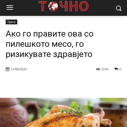
Почетна
Магазин
Храна
Ако го правите ова со пилешкото
месо, го ризикувате здравјето
Храна
Ако го правите ова со
пилешкото месо, го
ризикувате здравјето
11/08/2020
2254
0
Facebook
Twitter
Pinterest
W