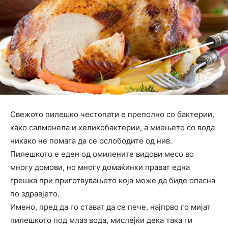
Свежото пилешко честопати е преполно со бактерии,
како салмонела и хеликобактерии, а миењето со вода
никако не помага да се ослободите од нив.
Пилешкото е еден од омилените видови месо во
многу домови, но многу домаќинки прават една
грешка при приготвувањето која може да биде опасна
по здравјето.
Имено, пред да го стават да се пече, најпрво го мијат
пилешкото под млаз вода, мислејќи дека така ги