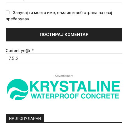
ст
Зачувај ги моето име, е-маил и веб страна на овај
пребарувач
Current ye@r
*
- Advertisment -
НАЈПОПУЛАРНИ