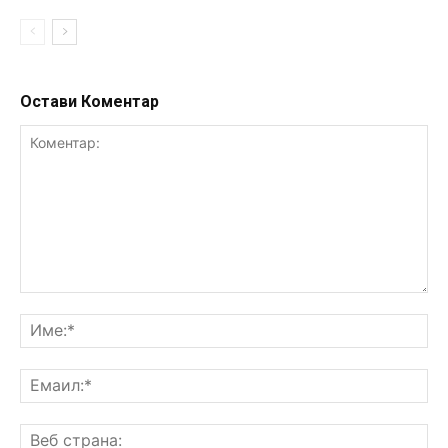
Остави Коментар
Коментар:
Им
Ем
Ве