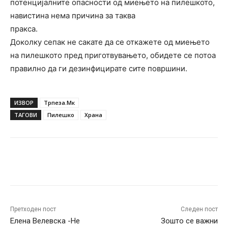
потенцијалните опасности од миењето на пилешкото,
навистина нема причина за таква
пракса.
Доколку сепак не сакате да се откажете од миењето
на пилешкото пред приготвувањето, обидете се потоа
правилно да ги дезинфицирате сите површини.
ИЗВОР
Трпеза.Мк
ТАГОВИ
Пилешко
Храна
Facebook
Twitter
Pinterest
W
Претходен пост
Следен пост
Елена Велевска -Не
Зошто се важни