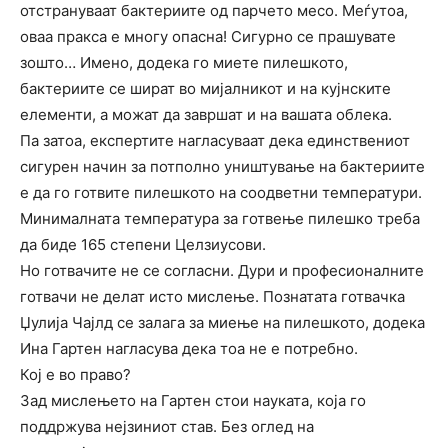
отстрануваат бактериите од парчето месо. Меѓутоа,
оваа пракса е многу опасна! Сигурно се прашувате
зошто… Имено, додека го миете пилешкото,
бактериите се шират во мијалникот и на кујнските
елементи, а можат да завршат и на вашата облека.
Па затоа, експертите нагласуваат дека единствениот
сигурен начин за потполно уништување на бактериите
е да го готвите пилешкото на соодветни температури.
Минималната температура за готвење пилешко треба
да биде 165 степени Целзиусови.
Но готвачите не се согласни. Дури и професионалните
готвачи не делат исто мислење. Познатата готвачка
Џулија Чајлд се залага за миење на пилешкото, додека
Ина Гартен нагласува дека тоа не е потребно.
Кој е во право?
Зад мислењето на Гартен стои науката, која го
поддржува нејзиниот став. Без оглед на