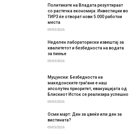
Политиките на Владата резултираат
со растечка економија: Инвестиции во
ТИРЗ ќе отворат нови 5.000 работни
места
09/03/2026
Неделен лабораториски извештај за
квалитетот и безбедноста на водата
за пиење
09/03/2026
Муцунски: Безбедноста на
македонските граѓани е наш
апсолутен приоритет, евакуацијата од
Блискиот Исток се реализира успешно
09/03/2026
Осми март: Ден за цвеќе или ден за
вистината?
09/03/2026