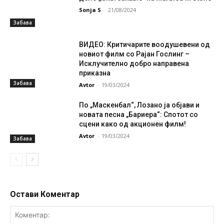
Sonja S
-
21/08/2024
Забава
ВИДЕО: Критичарите воодушевени од
новиот филм со Рајан Гослинг –
Исклучително добро направена
приказна
Забава
Avtor
-
19/03/2024
По „Маскенбал“, Лозано ја објави и
новата песна „Бариера“: Спотот со
сцени како од акционен филм!
Avtor
-
19/03/2024
Забава
Остави Коментар