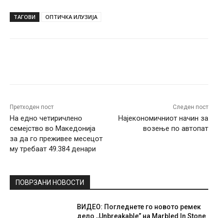
ТАГОВИ
ОПТИЧКА ИЛУЗИЈА
Facebook
Twitter
Pinterest
W
Претходен пост
Следен пост
На едно четиричлено
Најекономичниот начин за
семејство во Македонија
возење по автопат
за да го преживее месецот
му требаат 49.384 денари
ПОВРЗАНИ НОВОСТИ
ВИДЕО: Погледнете го новото ремек
дело ,,Unbreakable” на Marbled In Stone