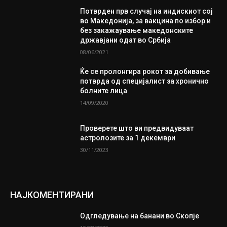
Потврден прв случај на индискиот сој
во Македонија, за вакцина по избор и
без закажаување македонските
државјани одат во Србија
08/06/2021
Ќе се пролонгира рокот за добивање
потврда од специјалист за хронично
болните лица
14/09/2020
Проверете што ви предвидуваат
астролозите за 1 декември
30/11/2023
НАЈКОМЕНТИРАНИ
Одгледување на банани во Скопје