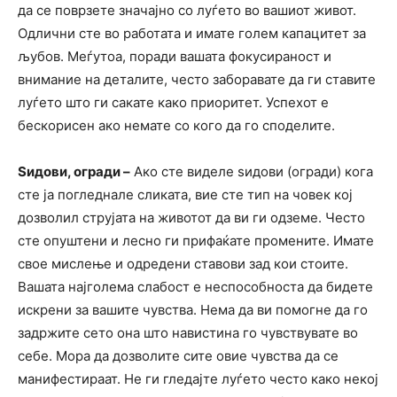
да се поврзете значајно со луѓето во вашиот живот.
Одлични сте во работата и имате голем капацитет за
љубов. Меѓутоа, поради вашата фокусираност и
внимание на деталите, често заборавате да ги ставите
луѓето што ги сакате како приоритет. Успехот е
бескорисен ако немате со кого да го споделите.
Ѕидови, огради –
Ако сте виделе ѕидови (огради) кога
сте ја погледнале сликата, вие сте тип на човек кој
дозволил струјата на животот да ви ги одземе. Често
сте опуштени и лесно ги прифаќате промените. Имате
свое мислење и одредени ставови зад кои стоите.
Вашата најголема слабост е неспособноста да бидете
искрени за вашите чувства. Нема да ви помогне да го
задржите сето она што навистина го чувствувате во
себе. Мора да дозволите сите овие чувства да се
манифестираат. Не ги гледајте луѓето често како некој