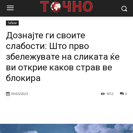
Почетна
Магазин
Забава
Дознајте ги своите слабости: Што
прво збележувате на сликата ќе ви открие...
Забава
Дознајте ги своите
слабости: Што прво
збележувате на сликата ќе
ви открие каков страв ве
блокира
09/05/2023
1812
0
Facebook
Twitter
Pinterest
W