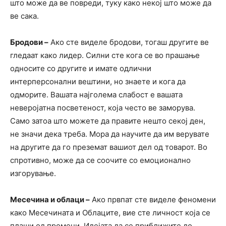
што може да ве повреди, туку како некој што може да
ве сака.
Бродови –
Ако сте виделе бродови, тогаш другите ве
гледаат како лидер. Силни сте кога се во прашање
односите со другите и имате одлични
интерперсонални вештини, но знаете и кога да
одморите. Вашата најголема слабост е вашата
неверојатна посветеност, која често ве заморува.
Само затоа што можете да правите нешто секој ден,
не значи дека треба. Мора да научите да им верувате
на другите да го преземат вашиот дел од товарот. Во
спротивно, може да се соочите со емоционално
изгорување.
Месечина и облаци –
Ако првпат сте виделе феномени
како Месечината и Облаците, вие сте личност која се
плаши од промени. Идејата да се приближите до