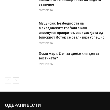
за пиење
09/03/2026
Муцунски: Безбедноста на
македонските граѓани е наш
апсолутен приоритет, евакуацијата од
Блискиот Исток се реализира успешно
09/03/2026
Осми март: Ден за цвеќе или ден за
вистината?
09/03/2026
ОДБРАНИ ВЕСТИ