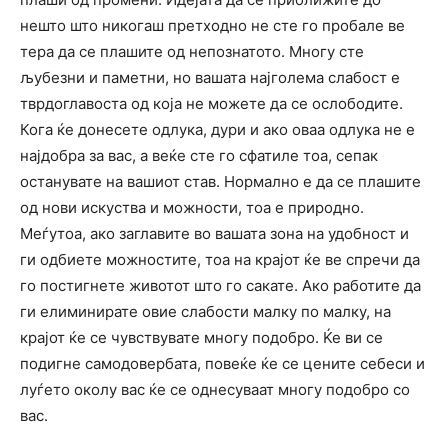
нешто што никогаш претходно не сте го пробале ве
тера да се плашите од непознатото. Многу сте
љубезни и паметни, но вашата најголема слабост е
тврдоглавоста од која не можете да се ослободите.
Кога ќе донесете одлука, дури и ако оваа одлука не е
најдобра за вас, а веќе сте го сфатиле тоа, сепак
останувате на вашиот став. Нормално е да се плашите
од нови искуства и можности, тоа е природно.
Меѓутоа, ако заглавите во вашата зона на удобност и
ги одбиете можностите, тоа на крајот ќе ве спречи да
го постигнете животот што го сакате. Ако работите да
ги елиминирате овие слабости малку по малку, на
крајот ќе се чувствувате многу подобро. Ќе ви се
подигне самодовербата, повеќе ќе се цените себеси и
луѓето околу вас ќе се однесуваат многу подобро со
вас.