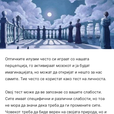
Оптичките илузии често си играат со нашата
перцепција, го активираат мозокот и ја будат
имагинацијата, но можат да откријат и нешто за нас
самите. Тие често се користат како тест на личноста.
Овој тест може да ве запознае со вашите слабости.
Сите имаат специфични и различни слабости, но тоа
не мора да значи дека треба да ги промените сите.
Човекот треба да биде верен на својата природа, но и