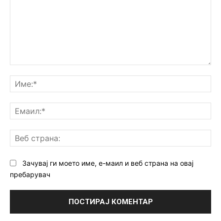
Коментар:
Им
Ем
Ве
ст
Зачувај ги моето име, е-маил и веб страна на овај
пребарувач