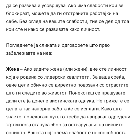
да се развива и усовршува. Ако има слабости кои ве
блокираат, можете да ги отстраните работејќи на
себе. Без оглед на вашите слабости, тие се дел од тоа
кои сте и како се развивате како личност.
Погледнете ја сликата и одговорете што прво
забележавте на неа:
Жена –
Ако видите жена (или жени), вие сте личност
која е родена со лидерски квалитети. За ваша среќа,
овие цели обично се директно поврзани со страстите
што ги следите во животот. Понекогаш се прашувате
дали сте ја донеле вистинската одлука. Не грижете се,
целата таа напорна работа ќе се исплати. Како што
знаете, понекогаш луѓето треба да направат одредени
жртви кога станува збор за остварување на нивните
соништа. Вашата најголема слабост е неспособноста