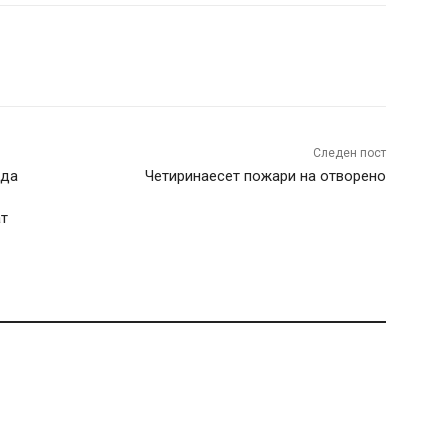
terest
WhatsApp
Следен пост
 да
Четиринаесет пожари на отворено
ат