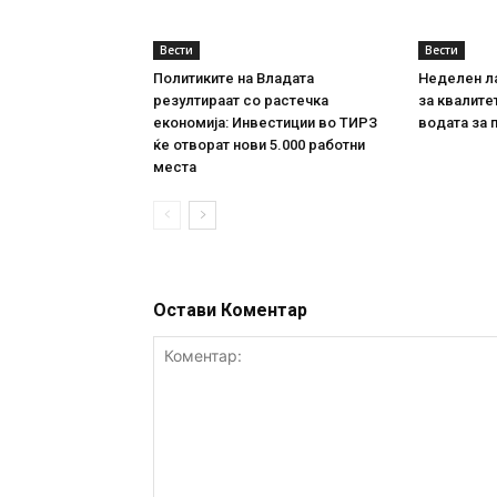
Вести
Вести
Политиките на Владата
Неделен л
резултираат со растечка
за квалите
економија: Инвестиции во ТИРЗ
водата за 
ќе отворат нови 5.000 работни
места
Остави Коментар