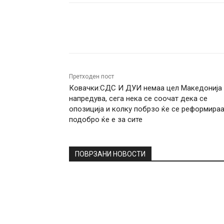
Facebook
Twitter
Pin
Претходен пост
Ковачки:СДС И ДУИ немаа цел Македонија
напредува, сега нека се соочат дека се
опозиција и колку побрзо ќе се реформира
подобро ќе е за сите
ПОВРЗАНИ НОВОСТИ