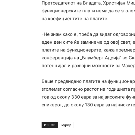
Претседателот на Владата, Христијан Мицк
функционерските плати нема да се зголем
на коефициентите на платите.
-Не знам како е, треба да видат одговорн
еден ден сите ќе заминеме од овој свет,
платите на функционерите, кажа премиер
конференција на „Блумберг Адрија“ во Ско
потенцијал и развојни можности за Макед
Беше предвидено платите на функционери
зголемат согласно растот на годишната п
тоа од околу 330 евра за највисоките фу
спикерот, до околу 130 евра за најниските
ИЗВОР
курир