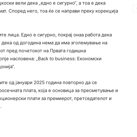
оски вели дека „едно е сигурно“, а тоа е дека
ат. Според него, тоа ќе се направи преку корекција
ите лица. Едно е сигурно, покрај онаа работа дека
 е дека од догодина нема да има зголемување на
от пред почетокот на Првата годишна
пје насловена: „Back to business: Економски
онија“.
те од јануари 2025 година повторно да се
росечната плата, која е основица за пресметување и
нкционерски плати за премиерот, претседателот и
.