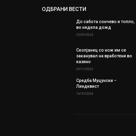
ОДБРАНИ ВЕСТИ
До сабота сончево и топло,
во недела дожд
25/09/2024
Скопјанец со нож им се
заканувал на вработени во
казино
29/11/2023
Средба Муцунски –
Линдквист
16/10/2024