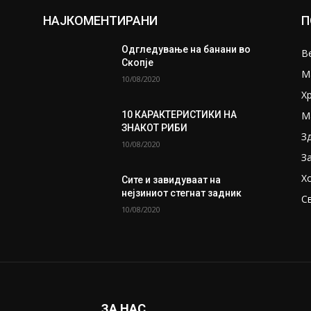
НАЈКОМЕНТИРАНИ
П
Одгледување на банани во
В
Скопје
М
10/08/2020
Х
М
10 КАРАКТЕРИСТИКИ НА
ЗНАКОТ РИБИ
З
10/08/2020
З
Х
Сите и завидуваат на
нејзиниот стегнат задник
С
10/08/2020
ЗА НАС