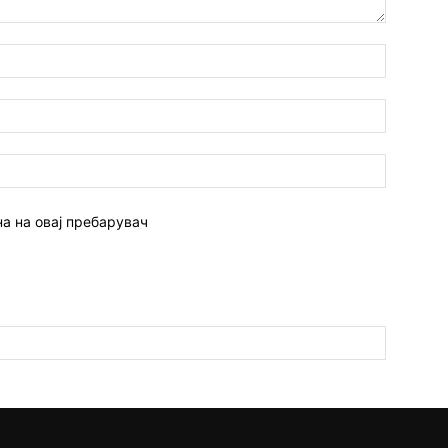
Име:*
Емаил:*
Веб
страна:
на на овај пребарувач