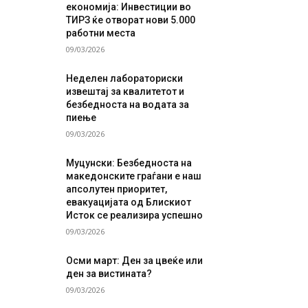
економија: Инвестиции во
ТИРЗ ќе отворат нови 5.000
работни места
09/03/2026
Неделен лабораториски
извештај за квалитетот и
безбедноста на водата за
пиење
09/03/2026
Муцунски: Безбедноста на
македонските граѓани е наш
апсолутен приоритет,
евакуацијата од Блискиот
Исток се реализира успешно
09/03/2026
Осми март: Ден за цвеќе или
ден за вистината?
09/03/2026