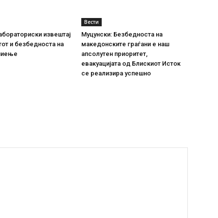
Вести
абораториски извештај
Муцунски: Безбедноста на
тот и безбедноста на
македонските граѓани е наш
пиење
апсолутен приоритет,
евакуацијата од Блискиот Исток
се реализира успешно