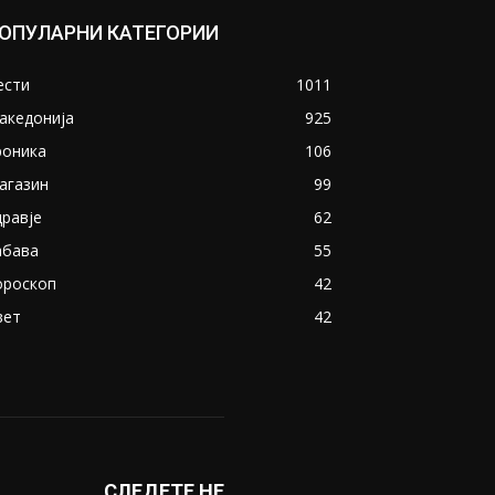
ОПУЛАРНИ КАТЕГОРИИ
ести
1011
акедонија
925
роника
106
агазин
99
дравје
62
абава
55
ороскоп
42
вет
42
СЛЕДЕТЕ НЕ