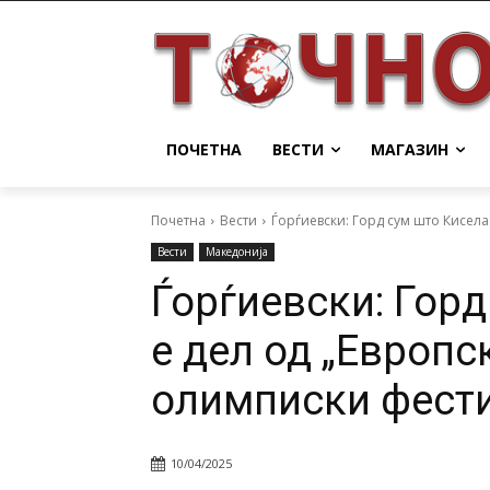
ПОЧЕТНА
ВЕСТИ
МАГАЗИН
Почетна
Вести
Ѓорѓиевски: Горд сум што Кисела
Вести
Македонија
Ѓорѓиевски: Горд
е дел од „Европ
олимписки фести
10/04/2025