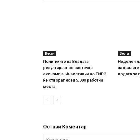
Вести
Вести
Политиките на Владата
Неделен л
резултираат со растечка
за квалите
економија: Инвестиции во ТИРЗ
водата за 
ќе отворат нови 5.000 работни
места
Остави Коментар