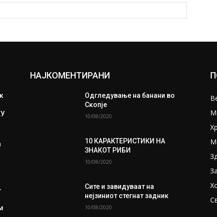
НАЈКОМЕНТИРАНИ
П
к
Одгледување на банани во
В
Скопје
М
ЕУ
10/08/2020
Х
М
10 КАРАКТЕРИСТИКИ НА
а
ЗНАКОТ РИБИ
З
10/08/2020
З
Х
Сите и завидуваат на
-
нејзиниот стегнат задник
С
10/08/2020
ом