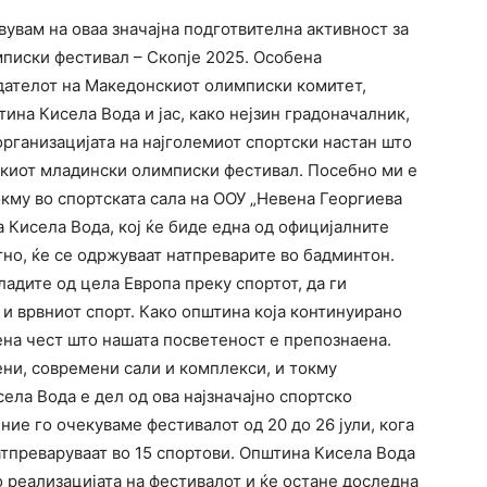
увам на оваа значајна подготвителна активност за
писки фестивал – Скопје 2025. Особена
дателот на Македонскиот олимписки комитет,
ина Кисела Вода и јас, како нејзин градоначалник,
рганизацијата на најголемиот спортски настан што
скиот младински олимписки фестивал. Посебно ми е
кму во спортската сала на ООУ „Невена Георгиева
 Кисела Вода, кој ќе биде една од официјалните
тно, ќе се одржуваат натпреварите во бадминтон.
ладите од цела Европа преку спортот, да ги
и врвниот спорт. Како општина која континуирано
ена чест што нашата посветеност е препознаена.
ни, современи сали и комплекси, и токму
ела Вода е дел од ова најзначајно спортско
ние го очекуваме фестивалот од 20 до 26 јули, кога
атпреваруваат во 15 спортови. Општина Кисела Вода
 реализацијата на фестивалот и ќе остане доследна