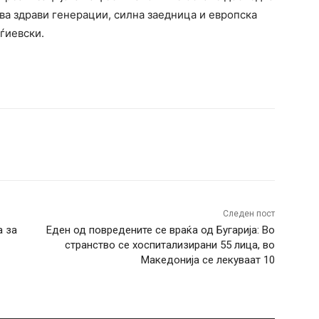
дава здрави генерации, силна заедница и европска
ѓиевски.
terest
WhatsApp
Следен пост
а за
Еден од повредените се враќа од Бугарија: Во
странство се хоспитализирани 55 лица, во
Македонија се лекуваат 10