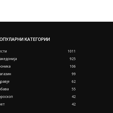
ОПУЛАРНИ КАТЕГОРИИ
ести
1011
акедонија
925
роника
106
агазин
99
дравје
62
абава
55
ороскоп
42
вет
42