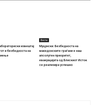
Вести
абораториски извештај
Муцунски: Безбедноста на
тот и безбедноста на
македонските граѓани е наш
пиење
апсолутен приоритет,
евакуацијата од Блискиот Исток
се реализира успешно