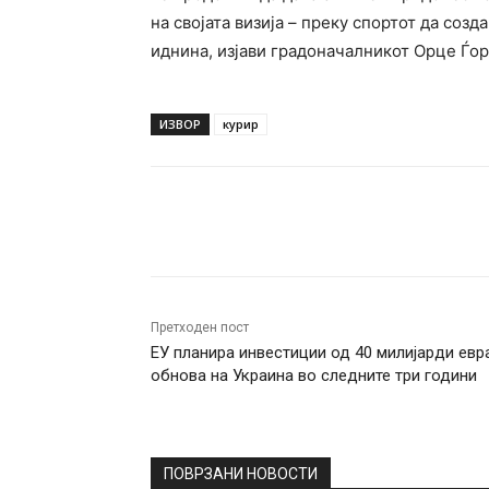
на својата визија – преку спортот да соз
иднина, изјави градоначалникот Орце Ѓор
ИЗВОР
курир
Facebook
Twitter
Pin
Претходен пост
ЕУ планира инвестиции од 40 милијарди евр
обнова на Украина во следните три години
ПОВРЗАНИ НОВОСТИ