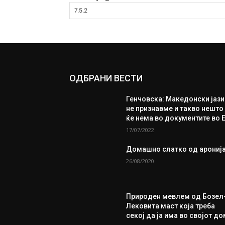
ОДБРАНИ ВЕСТИ
Генчовска: Македонски јази
не признавме и такво нешто
ќе нема во документите во 
17/07/2022
Домашно слатко од арониј
26/08/2020
Природен мевлем од Бозел
Лековита маст која треба
секој да ја има во својот д