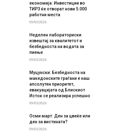
економија: Инвестиции во
ТИРЗ ќе отворат нови 5.000
работни места
09/03/2026
Неделен лабораториски
извештај за квалитетот и
безбедноста на водата за
пиење
09/03/2026
Муцунски: Безбедноста на
македонските граѓани е наш
апсолутен приоритет,
евакуацијата од Блискиот
Исток се реализира успешно
09/03/2026
Осми март: Ден за цвеќе или
ден за вистината?
09/03/2026