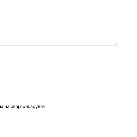
Име:*
Емаил:*
Веб
страна:
на на овај пребарувач