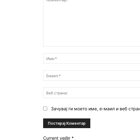
Коментар:
Зачувај ги моето име, е-маил и веб стра
Current ye@r
*