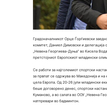
Градоначалникот Орце Ѓорѓиевски заедн
комитет, Даниел Димовски и делегација о
„Невена Георгиева-Дуња” во Кисела Вода,
претстојниот Европскиот младински олим
Се работи за најголемиот спортски наста
за првпат се одржува во Македонија и на
цела Европа. Од 20-26 јули младински еки
беше договорено денес, спортски настани
Куманово, а во салата во ООУ „Невена Ге
натпревари во бадминтон.