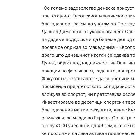
-Со големо задоволство денеска присуств
претстојниот Европскиот младински олим
благодарност сакам да упатам до Претсе
Даниел Димовски, за укажаната чест Општ
да дадеме поддршка и да бидеме дел од о
досега се одржал во Македонија – Европ
драго што денешниот настан се одвива то
Дуња“, објект под надлежност на Општина
локации на фестивалот, каде што, конкре
Фокусот на фестивалот е да ги обедини м
промовира пријателството, солидарноста 
вложува во спортот, ни претставува особ
Инвестиравме во десетици спортски тере
благодарение на тие резултати, денес Кис
случување за млади во Европа. Со нетрпе
околу 4000 учесници од 49 земји ќе се н
ќе продолжи да дава активен придонес во