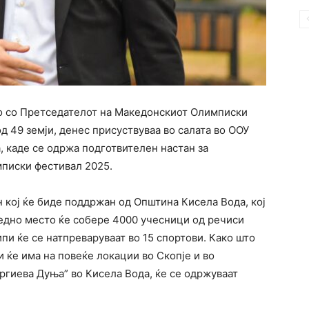
о со Претседателот на Македонскиот Олимписки
д 49 земји, денес присуствуваа во салата во ООУ
 каде се одржа подготвителен настан за
писки фестивал 2025.
н кој ќе биде поддржан од Општина Кисела Вода, кој
 едно место ќе собере 4000 учесници од речиси
пи ќе се натпреваруваат во 15 спортови. Како што
 ќе има на повеќе локации во Скопје и во
оргиева Дуња” во Кисела Вода, ќе се одржуваат