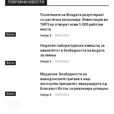
ПОВРЗАНИ НОВОСТИ
Политиките на Владата резултираат
со растечка економија: Инвестиции во
ТИРЗ ќе отворат нови 5.000 работни
места
Вести
Sonja S
-
09/03/2026
Неделен лабораториски извештај за
квалитетот и безбедноста на водата
за пиење
Sonja S
-
09/03/2026
Вести
Муцунски: Безбедноста на
македонските граѓани е наш
апсолутен приоритет, евакуацијата од
Блискиот Исток се реализира успешно
Вести
Sonja S
-
09/03/2026