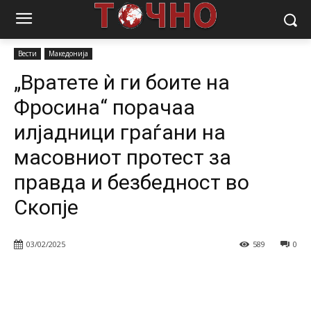
Почетна
Вести
„Вратете ѝ ги боите на Фросина“ порачаа
илјадници граѓани на масовниот протест...
Вести
Македонија
„Вратете ѝ ги боите на
Фросина“ порачаа
илјадници граѓани на
масовниот протест за
правда и безбедност во
Скопје
03/02/2025
589
0
Facebook
Twitter
Pinterest
W