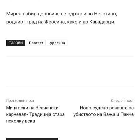
Мирен собир деновиве се одржа и во Неготино,
родниот град на Фросина, како и во Кавадарци.
ТАГОВИ
Протест
фросина
Facebook
Twitter
Pinterest
W
Претходен пост
Следен пост
Мицкоски на Вевчански
Ново судско рочиште за
карневал- Традиција стара
убиството на Вања и Панче
неколку века