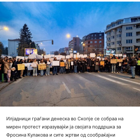
Илјадници граѓани денеска во Скопје се собраа на
мирен протест изразувајќи ја својата поддршка за
Фросина Кулакова и сите жртви од сообраќајни