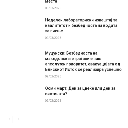
места
09/03/2026
Неделен лабораториски извештај за
квалитетот и безбедноста на водата
за пиење
09/03/2026
Муцунски: Безбедноста на
македонските граѓани е наш
апсолутен приоритет, евакуацијата од
Блискиот Исток се реализира успешно
09/03/2026
Осми март: Ден за цвеќе или ден за
вистината?
09/03/2026