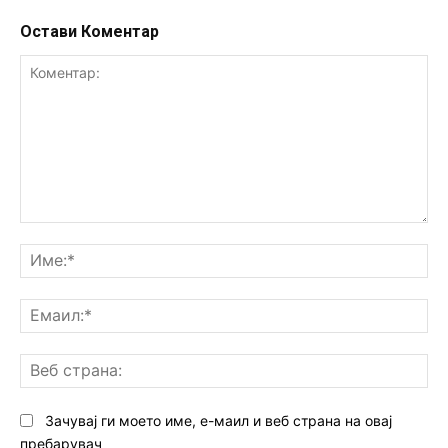
Остави Коментар
Коментар:
Им
Ем
Ве
ст
Зачувај ги моето име, е-маил и веб страна на овај
пребарувач