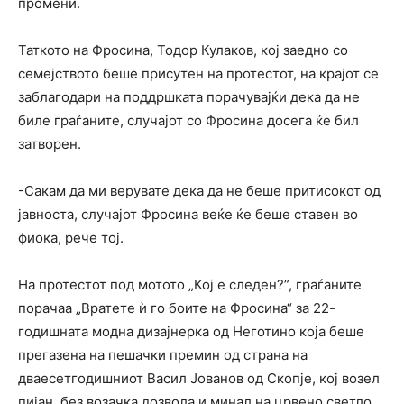
промени.
Таткото на Фросина, Тодор Кулаков, кој заедно со
семејството беше присутен на протестот, на крајот се
заблагодари на поддршката порачувајќи дека да не
биле граѓаните, случајот со Фросина досега ќе бил
затворен.
-Сакам да ми верувате дека да не беше притисокот од
јавноста, случајот Фросина веќе ќе беше ставен во
фиока, рече тој.
На протестот под мотото „Кој е следен?”, граѓаните
порачаа „Вратете ѝ го боите на Фросина“ за 22-
годишната модна дизајнерка од Неготино која беше
прегазена на пешачки премин од страна на
дваесетгодишниот Васил Јованов од Скопје, кој возел
пијан, без возачка дозвола и минал на црвено светло,