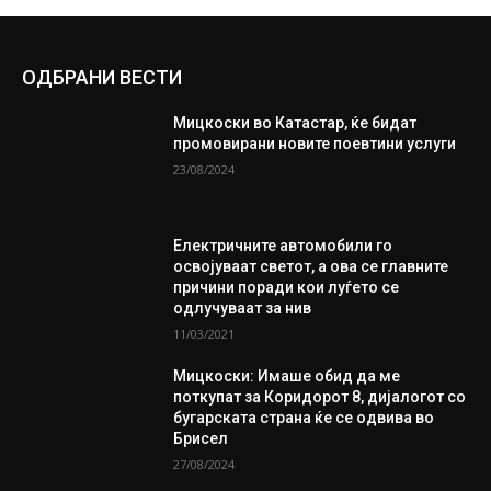
ОДБРАНИ ВЕСТИ
Мицкоски во Катастар, ќе бидат
промовирани новите поевтини услуги
23/08/2024
Електричните автомобили го
освојуваат светот, а ова се главните
причини поради кои луѓето се
одлучуваат за нив
11/03/2021
Мицкоски: Имаше обид да ме
поткупат за Коридорот 8, дијалогот со
бугарската страна ќе се одвива во
Брисел
27/08/2024