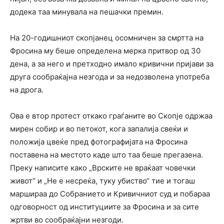
додека таа минувала на пешачки премин.
На 20-годишниот скопјанец осомничен за смртта на
Фросина му беше определена мерка притвор од 30
дена, а за него и претходно имало кривични пријави за
друга сообраќајна незгода и за недозволена употреба
на дрога.
Ова е втор протест откако граѓаните во Скопје одржаа
мирен собир и во петокот, кога запалија свеќи и
положија цвеќе пред фотографијата на Фросина
поставена на местото каде што таа беше прегазена.
Преку написите како „Врските не враќаат човечки
живот“ и „Не е несреќа, туку убиство“ тие и тогаш
маршираа до Собранието и Кривичниот суд и побараа
одговорност од институциите за Фросина и за сите
жртви во сообраќајни незгоди.