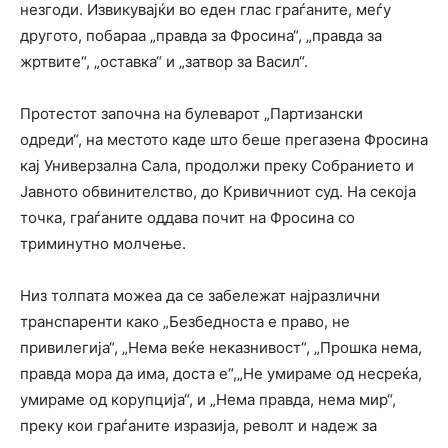
незгоди. Извикувајќи во еден глас граѓаните, меѓу
другото, побараа „правда за Фросина“, „правда за
жртвите“, „оставка“ и „затвор за Васил“.
Протестот започна на булеварот „Партизански
одреди“, на местото каде што беше прегазена Фросина
кај Универзална Сала, продолжи преку Собранието и
Јавното обвинителство, до Кривичниот суд. На секоја
точка, граѓаните оддава почит на Фросина со
триминутно молчење.
Низ толпата можеа да се забележат најразлични
транспаренти како „Безбедноста е право, не
привилегија“, „Нема веќе неказнивост“, „Прошка нема,
правда мора да има, доста е“,„Не умираме од несреќа,
умираме од корупција“, и „Нема правда, нема мир“,
преку кои граѓаните изразија, револт и надеж за