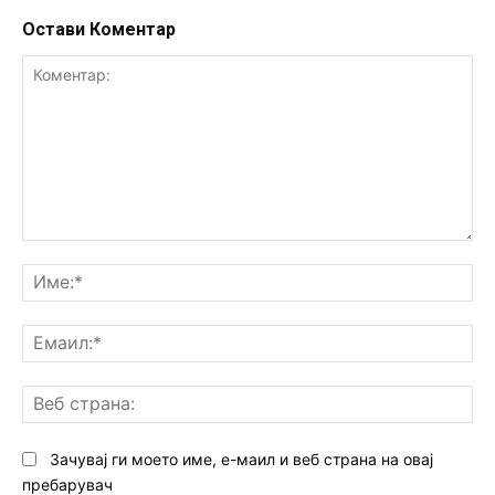
Остави Коментар
Коментар:
Им
Ем
Ве
ст
Зачувај ги моето име, е-маил и веб страна на овај
пребарувач