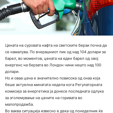
Цената на суровата нафта на светските берзи почна да
се намалува. По вчерашниот пик од над 104 долари за
барел, во моментов, цената на еден барел од овој
енергенс на берзата во Лондон чини нешто над 100
долари.
Но и оваа цена е значително повисока од онаа која
беше актуелна минатата недела кога Регулаторната
комисија за енергетика ја донесе последната одлука
за зголемување на цените на горивата во
малопродажба.
Во ваква ситуација извесно е дека од понеделник ќе