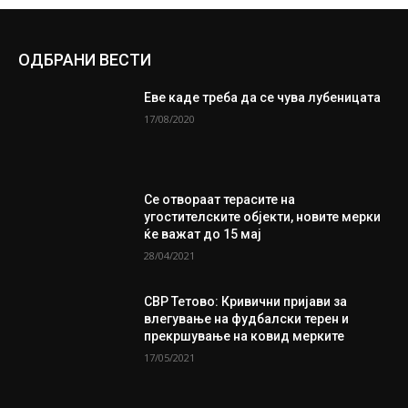
ОДБРАНИ ВЕСТИ
Еве каде треба да се чува лубеницата
17/08/2020
Се отвораат терасите на
угостителските објекти, новите мерки
ќе важат до 15 мај
28/04/2021
СВР Тетово: Кривични пријави за
влегување на фудбалски терен и
прекршување на ковид мерките
17/05/2021