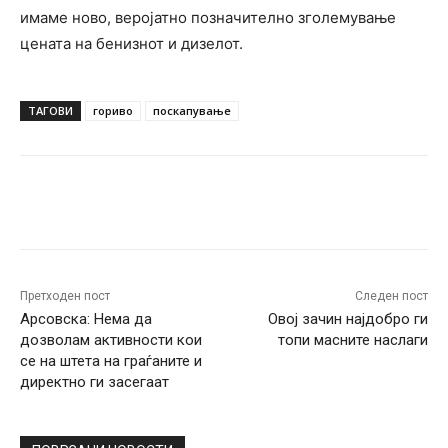
имаме ново, веројатно позначително зголемување
цената на бенизнот и дизелот.
ТАГОВИ
гориво
поскапување
Facebook
Twitter
Pinterest
W
Претходен пост
Следен пост
Арсовска: Нема да
Овој зачин најдобро ги
дозволам активности кои
топи масните наслаги
се на штета на граѓаните и
директно ги засегаат