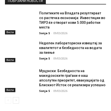
ПОВРЗАНИ НОВОСТИ
Политиките на Владата резултираат
со растечка економија: Инвестиции во
ТИРЗ ќе отворат нови 5.000 работни
места
Вести
Sonja S
-
09/03/2026
Неделен лабораториски извештај за
квалитетот и безбедноста на водата
за пиење
Sonja S
-
09/03/2026
Вести
Муцунски: Безбедноста на
македонските граѓани е наш
апсолутен приоритет, евакуацијата од
Блискиот Исток се реализира успешно
Вести
Sonja S
-
09/03/2026