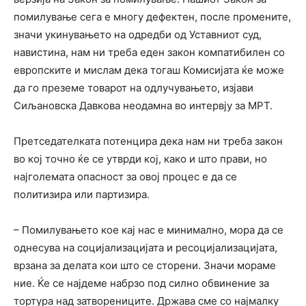
помилување сега е многу дефектен, после промените,
значи укинувањето на одредби од Уставниот суд,
навистина, нам ни треба еден закон компатибилен со
европските и мислам дека тогаш Комисијата ќе може
да го преземе товарот на одлучувањето, изјави
Сиљановска Давкова неодамна во интервју за МРТ.
Претседателката потенцира дека нам ни треба закон
во кој точно ќе се утврди кој, како и што прави, но
најголемата опасност за овој процес е да се
политизира или партизира.
– Помилувањето кое кај нас е минимално, мора да се
однесува на социјализацијата и ресоцијализацијата,
врзана за делата кои што се сторени. Значи мораме
ние. Ќе се најдеме набрзо под силно обвинение за
тортура над затворениците. Држава сме со најмалку