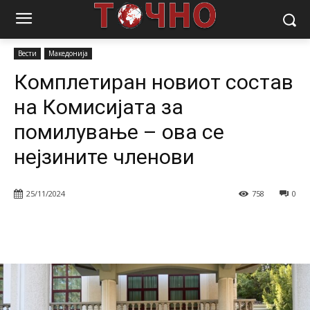
Почетна
Вести
Комплетиран новиот состав на Комисијата за
помилување – ова се нејзините членови
Вести
Македонија
Комплетиран новиот состав
на Комисијата за
помилување – ова се
нејзините членови
25/11/2024
758
0
Facebook
Twitter
Pinterest
W