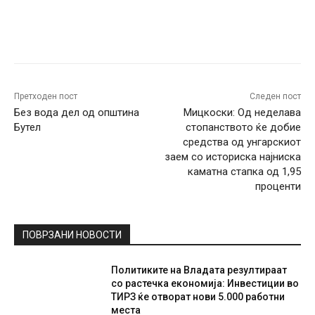
Facebook
Twitter
Pinterest
W
Претходен пост
Следен пост
Без вода дел од општина
Мицкоски: Од неделава
Бутел
стопанството ќе добие
средства од унгарскиот
заем со историска најниска
каматна стапка од 1,95
проценти
ПОВРЗАНИ НОВОСТИ
Политиките на Владата резултираат
со растечка економија: Инвестиции во
ТИРЗ ќе отворат нови 5.000 работни
места