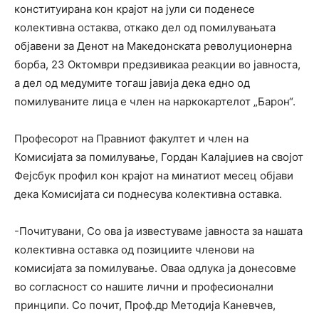
конституирана кон крајот на јули си поденесе
колективна остаква, откако дел од помилувањата
објавени за Денот на Македонската револуционерна
борба, 23 Октомври предзивикаа реакции во јавноста,
а дел од медумите тогаш јавија дека едно од
помилуваните лица е член на наркокартелот „Барон“.
Професорот на Правниот факултет и член на
Комисијата за помилување, Гордан Калајџиев на својот
Фејсбук профил кон крајот на минатиот месец објави
дека Комисијата си поднесува колективна оставка.
-Почитувани, Со ова ја известуваме јавноста за нашата
колективна оставка од позициите членови на
комисијата за помилување. Оваа одлука ја донесовме
во согласност со нашите лични и професионални
принципи. Со почит, Проф.др Методија Каневчев,