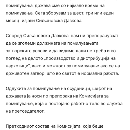
помилувања, држава сме со најмало време на
помилувања. Сега зборувам за шест, три или еден
месец, изјави Сиљановска Давкова.
Според Сиљановска Давкова, нам ни препорачуваат
да се зголеми должината на помилувањата,
затворските услови и да видиме дали не треба и во
поглед на делото „производство и дистрибуција на
наркотици“, како и можност за помилување ако се на
доживотен затвор, што во светот е нормална работа.
Одлуките за помилување на осуденици, шефот на
државата ја носи по препорака на Комисијата за
помилување, која е постојано работно тело во служба
на претседателот.
Претходниот состав на Комисијата, која беше