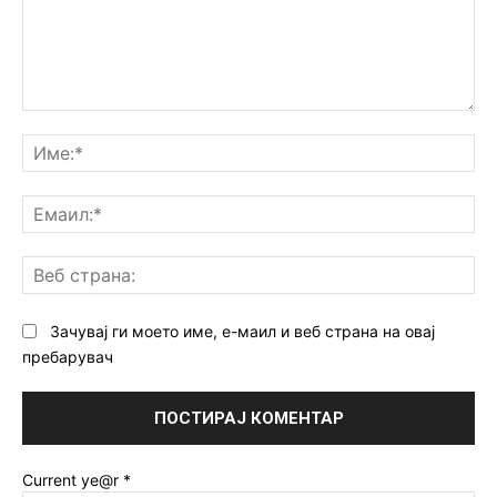
Коментар:
Им
Ем
Ве
ст
Зачувај ги моето име, е-маил и веб страна на овај
пребарувач
Current ye@r
*