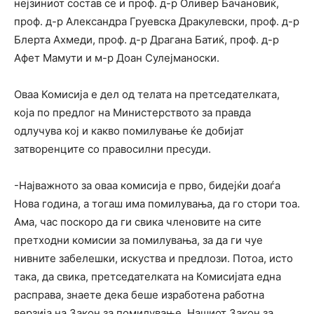
нејзиниот состав се и проф. д-р Оливер Бачановиќ,
проф. д-р Александра Груевска Дракулевски, проф. д-р
Блерта Ахмеди, проф. д-р Драгана Батиќ, проф. д-р
Афет Мамути и м-р Доан Сулејманоски.
Оваа Комисија е дел од телата на претседателката,
која по предлог на Министерството за правда
одлучува кој и какво помилување ќе добијат
затворенците со правосилни пресуди.
-Најважното за оваа комисија е прво, бидејќи доаѓа
Нова година, а тогаш има помилувања, да го стори тоа.
Ама, час поскоро да ги свика членовите на сите
претходни комисии за помилувања, за да ги чуе
нивните забелешки, искуства и предлози. Потоа, исто
така, да свика, претседателката на Комисијата една
расправа, знаете дека беше изработена работна
верзија на Закон за помилување. Нашиот Закон за