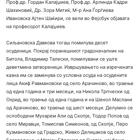
Проф.др. Гордан Калајџиев, Проф.др. Арлинда Кадри
Шахиновиќ, Др. Зора Митиќ, М-р Ана Ѓорѓиева
Ивановска Ајтен Шаќири, се вели во Фејсбук објавата
на професорот Калајџиев.
Сиљановска Давкова тогаш помилува десет
осуденици. Покрај поранешниот градоначалник на
Битола, Владимир Талески, помилувани се уште
деветмина затвореници. Извршувањето на изречената
казна им се заменува со условна осуда на осудените
лица Акиф Равмановски од село Арачиново, во траење
од една година и три месеци, на Никола Трпчески од
Охрид, во траење од една година и на Шенол Маслани
од Арачиново, во траење од шест месеци. Делумно се
ослободени Мухарем Али од Скопје, Тодор Попов од
село Миравци, Томислав Симеонов, од Скопје, Перо
Кузмановски од Градско, Живко Делиџаков од село