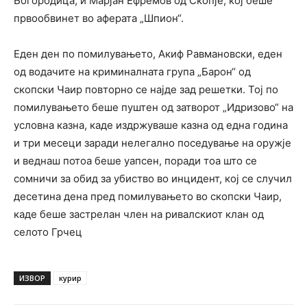
Богородица, и Марјан Ефремов од Скопје, кој беше
првообвинет во аферата „Шпион“.
Еден ден по помилувањето, Акиф Равмановски, еден
од водачите на криминалната група „Барон“ од
скопски Чаир повторно се најде зад решетки. Тој по
помилувањето беше пуштен од затворот „Идризово“ на
условна казна, каде издржуваше казна од една година
и три месеци заради нелегално поседување на оружје
и веднаш потоа беше уапсен, поради тоа што се
сомничи за обид за убиство во инцидент, кој се случил
десетина дена пред помилувањето во скопски Чаир,
каде беше застрелан член на ривалскиот клан од
селото Грчец
ИЗВОР
курир