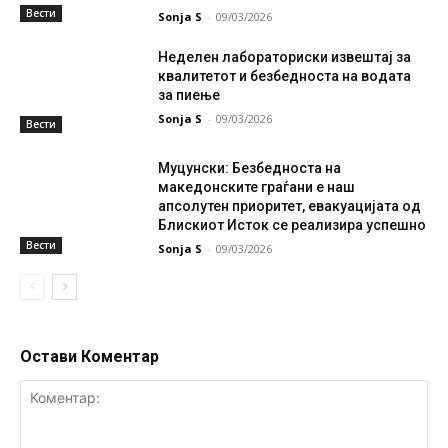
Вести
Sonja S
-
09/03/2026
Неделен лабораториски извештај за
квалитетот и безбедноста на водата
за пиење
Sonja S
-
09/03/2026
Вести
Муцунски: Безбедноста на
македонските граѓани е наш
апсолутен приоритет, евакуацијата од
Блискиот Исток се реализира успешно
Вести
Sonja S
-
09/03/2026
Остави Коментар