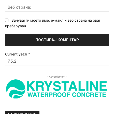
Ве
ст
Зачувај ги моето име, е-маил и веб страна на овај
пребарувач
Current ye@r
*
- Advertisment -