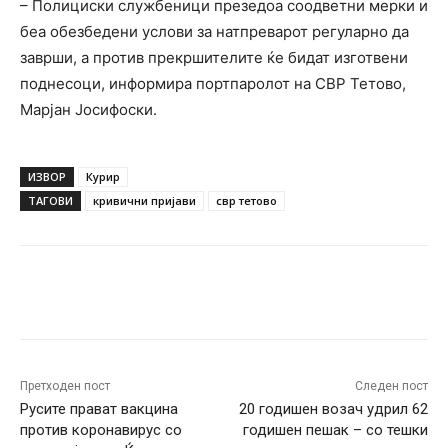
– Полициски службеници презедоа соодветни мерки и
беа обезбедени услови за натпреварот регуларно да
заврши, а против прекршителите ќе бидат изготвени
поднесоци, информира портпаролот на СВР Тетово,
Марјан Јосифоски.
ИЗВОР
Курир
ТАГОВИ
кривични пријави
свр тетово
Facebook
Twitter
Pinterest
W
Претходен пост
Следен пост
Русите прават вакцина
20 годишен возач удрил 62
против коронавирус со
годишен пешак – со тешки