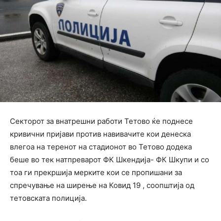
Секторот за внатрешни работи Тетово ќе поднесе
кривични пријави против навивачите кои денеска
влегоа на теренот на стадионот во Тетово додека
беше во тек натпреварот ФК Шкендија- ФК Шкупи и со
тоа ги прекршија мерките кои се пропишани за
спречување на ширење на Ковид 19 , соопштија од
тетовската полиција.