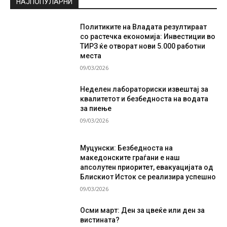
НАЈПОПУЛАРНИ
Политиките на Владата резултираат
со растечка економија: Инвестиции во
ТИРЗ ќе отворат нови 5.000 работни
места
09/03/2026
Неделен лабораториски извештај за
квалитетот и безбедноста на водата
за пиење
09/03/2026
Муцунски: Безбедноста на
македонските граѓани е наш
апсолутен приоритет, евакуацијата од
Блискиот Исток се реализира успешно
09/03/2026
Осми март: Ден за цвеќе или ден за
вистината?