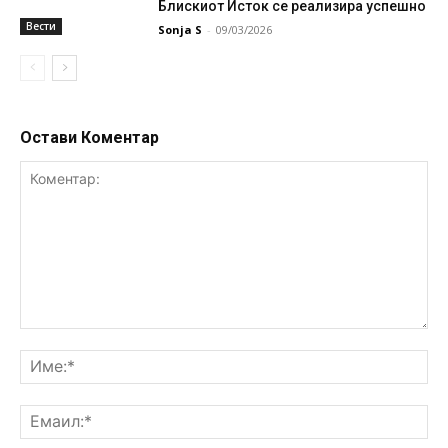
Блискиот Исток се реализира успешно
Вести
Sonja S
-
09/03/2026
Остави Коментар
Коментар:
Им
Ем