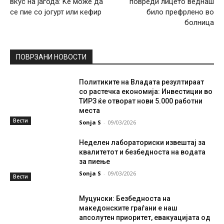
вкус на јагода: Ќе може да
повреди лицето веднаш
се пие со јогурт или кефир
било префрлено во
болница
ПОВРЗАНИ НОВОСТИ
Политиките на Владата резултираат
со растечка економија: Инвестиции во
ТИРЗ ќе отворат нови 5.000 работни
места
Вести
Sonja S
-
09/03/2026
Неделен лабораториски извештај за
квалитетот и безбедноста на водата
за пиење
Sonja S
-
09/03/2026
Вести
Муцунски: Безбедноста на
македонските граѓани е наш
апсолутен приоритет, евакуацијата од