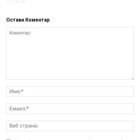
Остави Коментар
Коментар:
Им
Ем
Ве
ст