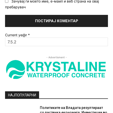
Зачувај ги моето име, е-маил и веб страна на овај
пребарувач
Current ye@r
*
- Advertisment -
НАЈПОПУЛАРНИ
Политиките на Владата резултираат
со растечка економија: Инвестиции во