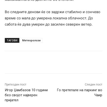
Во следните денови ќе се задржи стабилно и сончево
време со мала до умерена локална облачност. До
сабота ќе дува умерен до засилен северен ветер.
ТАГОВИ
Метеоролози
Facebook
Twitter
Pinterest
W
Претходен пост
Следен пост
Игор Џамбазов 10 години
Го претепале на паркинг во
без својот најверен
Чаир
пријател