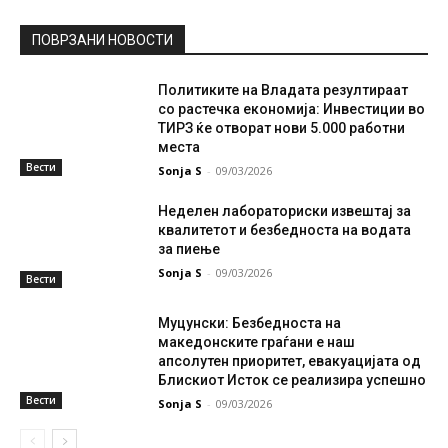
ПОВРЗАНИ НОВОСТИ
Политиките на Владата резултираат
со растечка економија: Инвестиции во
ТИРЗ ќе отворат нови 5.000 работни
места
Вести
Sonja S
-
09/03/2026
Неделен лабораториски извештај за
квалитетот и безбедноста на водата
за пиење
Sonja S
-
09/03/2026
Вести
Муцунски: Безбедноста на
македонските граѓани е наш
апсолутен приоритет, евакуацијата од
Блискиот Исток се реализира успешно
Вести
Sonja S
-
09/03/2026