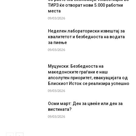
ТИРЗ ќе отворат нови 5.000 работни
места
09/03/2026
Неделен лабораториски извештај за
квалитетот и безбедноста на водата
за пиење
09/03/2026
Муцунски: Безбедноста на
македонските граѓани е наш
апсолутен приоритет, евакуацијата од
Блискиот Исток се реализира успешно
09/03/2026
Осми март: Ден за цвеќе или ден за
вистината?
09/03/2026