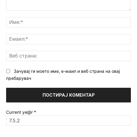
Коментар:
Им
Ем
Ве
ст
Зачувај ги моето име, е-маил и веб страна на овај
пребарувач
Current ye@r
*