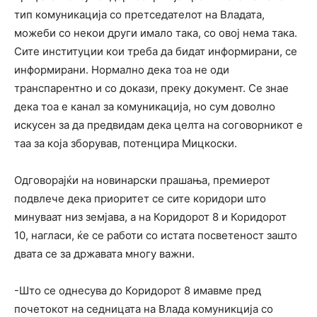
тип комуникација со претседателот на Владата,
можеби со некои други имало така, со овој нема така.
Сите институции кои треба да бидат информирани, се
информирани. Нормално дека тоа не оди
транспарентно и со докази, преку документ. Се знае
дека тоа е канал за комуникација, но сум доволно
искусен за да предвидам дека целта на соговорникот е
таа за која зборував, потенцира Мицкоски.
Одговорајќи на новинарски прашања, премиерот
подвлече дека приоритет се сите коридори што
минуваат низ земјава, а на Коридорот 8 и Коридорот
10, нагласи, ќе се работи со истата посветеност зашто
двата се за државата многу важни.
-Што се однесува до Коридорот 8 имавме пред
почетокот на седницата на Влада комуникција со