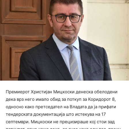
Премиерот Христијан Мицкоски денеска обелодени
дека врз него имало обид за поткуп за Коридорот 8,
односно како претседател на Владата да ја прифати
тендерската документација што истекува на 17
септември. Мицкоски не прецизираше кој стои зад