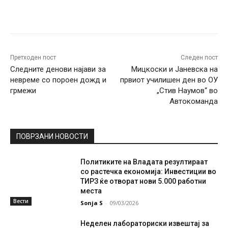
Facebook
Twitter
Pinterest
W
Претходен пост
Следен пост
Следните денови најави за
Мицкоски и Јаневска на
невреме со пороен дожд и
првиот училишен ден во ОУ
грмежи
„Стив Наумов“ во
Автокоманда
ПОВРЗАНИ НОВОСТИ
Политиките на Владата резултираат
со растечка економија: Инвестиции во
ТИРЗ ќе отворат нови 5.000 работни
места
Вести
Sonja S
-
09/03/2026
Неделен лабораториски извештај за