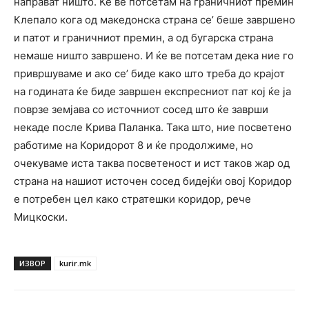
направат ништо. Ќе ве потсетам на граничниот премин
Клепало кога од македонска страна се’ беше завршено
и патот и граничниот премин, а од бугарска страна
немаше ништо завршено. И ќе ве потсетам дека ние го
привршуваме и ако се’ биде како што треба до крајот
на годината ќе биде завршен експресниот пат кој ќе ја
поврзе земјава со источниот сосед што ќе заврши
некаде после Крива Паланка. Така што, ние посветено
работиме на Коридорот 8 и ќе продолжиме, но
очекуваме иста таква посветеност и ист таков жар од
страна на нашиот источен сосед бидејќи овој Коридор
е потребен цел како стратешки коридор, рече
Мицкоски.
ИЗВОР
kurir.mk