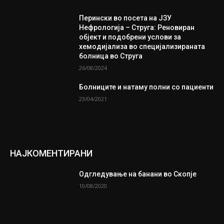
Перински во посета на ЈЗУ
Нефрологија – Струга: Реновиран
објект и подобрени услови за
хемодијализа во специјализираната
болница во Струга
26/08/2024
Болниците и натаму полни со пациенти
23/04/2021
НАЈКОМЕНТИРАНИ
Одгледување на банани во Скопје
10/08/2020