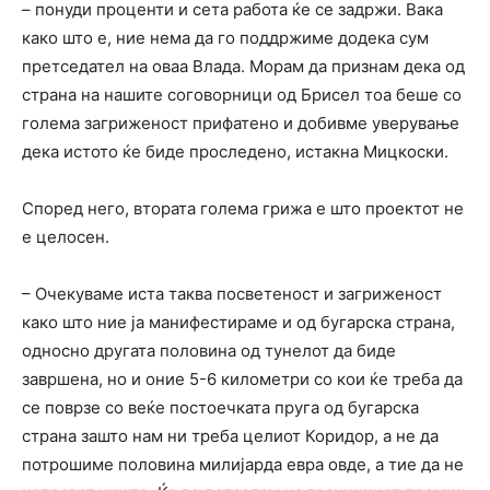
– понуди проценти и сета работа ќе се задржи. Вака
како што е, ние нема да го поддржиме додека сум
претседател на оваа Влада. Морам да признам дека од
страна на нашите соговорници од Брисел тоа беше со
голема загриженост прифатено и добивме уверување
дека истото ќе биде проследено, истакна Мицкоски.
Според него, втората голема грижа е што проектот не
е целосен.
– Очекуваме иста таква посветеност и загриженост
како што ние ја манифестираме и од бугарска страна,
односно другата половина од тунелот да биде
завршена, но и оние 5-6 километри со кои ќе треба да
се поврзе со веќе постоечката пруга од бугарска
страна зашто нам ни треба целиот Коридор, а не да
потрошиме половина милијарда евра овде, а тие да не