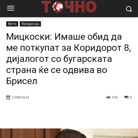
Почетна
Вести
Мицкоски: Имаше обид да ме поткупат за
Коридорот 8, дијалогот со бугарската...
Вести
Македонија
Мицкоски: Имаше обид да
ме поткупат за Коридорот 8,
дијалогот со бугарската
страна ќе се одвива во
Брисел
27/08/2024
956
0
Facebook
Twitter
Pinterest
W