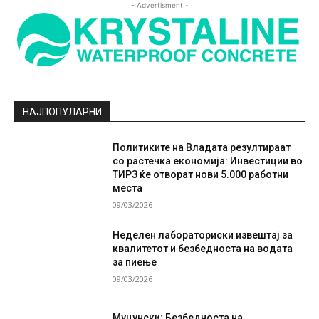
- Advertisment -
НАЈПОПУЛАРНИ
Политиките на Владата резултираат
со растечка економија: Инвестиции во
ТИРЗ ќе отворат нови 5.000 работни
места
09/03/2026
Неделен лабораториски извештај за
квалитетот и безбедноста на водата
за пиење
09/03/2026
Муцунски: Безбедноста на