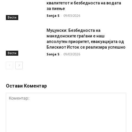
квалитетот и безбедноста на водата
за пиење
Sonja S
-
09/03/2026
Вести
Муцунски: Безбедноста на
македонските граѓани е наш
апсолутен приоритет, евакуацијата од
Блискиот Исток се реализира успешно
Вести
Sonja S
-
09/03/2026
Остави Коментар