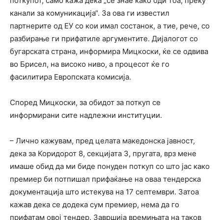
поткупот, само кажа дека „се знае како оди тоа, преку
канали за комуникација“. За ова ги известил
партнерите од ЕУ со кои имал состанок, а тие, рече, со
разбирање ги прифатиле аргументите. Дијалогот со
бугарската страна, информира Мицкоски, ќе се одвива
во Брисел, на високо ниво, а процесот ќе го
фасилитира Европската комисија.
Според Мицкоски, за обидот за поткуп се
информирани сите надлежни институции.
– Лично кажувам, пред целата македонска јавност,
дека за Коридорот 8, секцијата 3, пругата, врз мене
имаше обид да ми биде понуден поткуп со што јас како
премиер би потпишал прифаќање на оваа тендерска
документација што истекува на 17 септември. Затоа
кажав дека се додека сум премиер, нема да го
прифатам овој тендер. Завршија времињата на таков