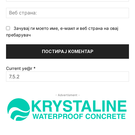
Ве
ст
Зачувај ги моето име, е-маил и веб страна на овај
пребарувач
Current ye@r
*
- Advertisment -