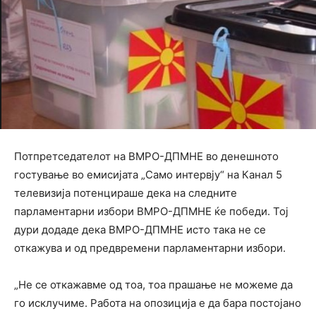
Потпретседателот на ВМРО-ДПМНЕ во денешното
гостување во емисијата „Само интервју“ на Канал 5
телевизија потенцираше дека на следните
парламентарни избори ВМРО-ДПМНЕ ќе победи. Тој
дури додаде дека ВМРО-ДПМНЕ исто така не се
откажува и од предвремени парламентарни избори.
„Не се откажавме од тоа, тоа прашање не можеме да
го исклучиме. Работа на опозиција е да бара постојано