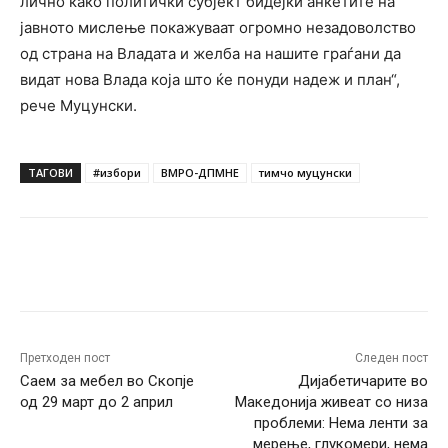
лично како политички субјект бидејќи анкетите на
јавното мислење покажуваат огромно незадоволство
од страна на Владата и желба на нашите граѓани да
видат нова Влада која што ќе понуди надеж и план“,
рече Муцунски.
ТАГОВИ
#избори
ВМРО-ДПМНЕ
тимчо муцунски
Facebook
Twitter
Pinterest
W
Претходен пост
Следен пост
Саем за мебел во Скопје
Дијабетичарите во
од 29 март до 2 април
Македонија живеат со низа
проблеми: Нема ленти за
мерење, глукомери, нема