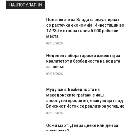
НАЈПОПУЛАРНИ
Политиките на Владата резултираат
со растечка економија: Инвестиции во
ТИРЗ ќе отворат нови 5.000 работни
места
09/03/2026
Неделен лабораториски извештај за
квалитетот и безбедноста на водата
за пиење
09/03/2026
Муцунски: Безбедноста на
македонските граѓани е наш
апсолутен приоритет, евакуацијата од
Блискиот Исток се реализира успешно
09/03/2026
Осми март: Ден за цвеќе или ден за
вистината?