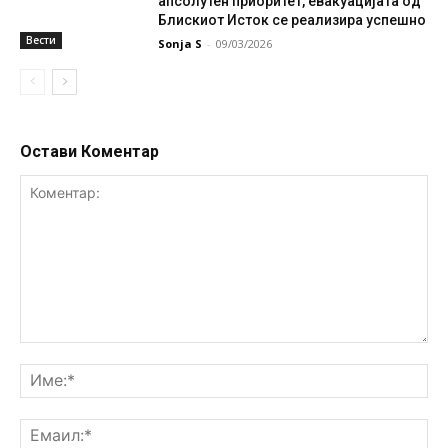
апсолутен приоритет, евакуацијата од
Блискиот Исток се реализира успешно
Вести
Sonja S
-
09/03/2026
Остави Коментар
Коментар:
Им
Ем