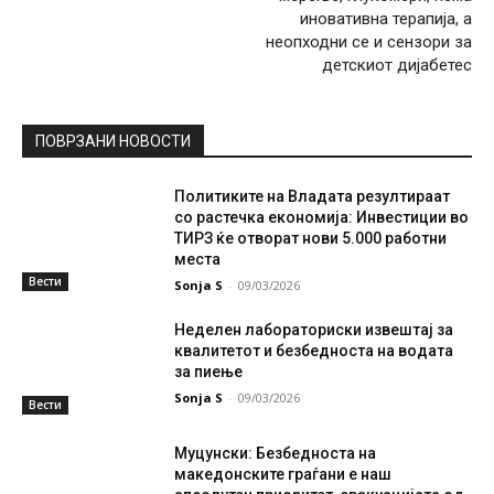
иновативна терапија, а
неопходни се и сензори за
детскиот дијабетес
ПОВРЗАНИ НОВОСТИ
Политиките на Владата резултираат
со растечка економија: Инвестиции во
ТИРЗ ќе отворат нови 5.000 работни
места
Вести
Sonja S
-
09/03/2026
Неделен лабораториски извештај за
квалитетот и безбедноста на водата
за пиење
Sonja S
-
09/03/2026
Вести
Муцунски: Безбедноста на
македонските граѓани е наш