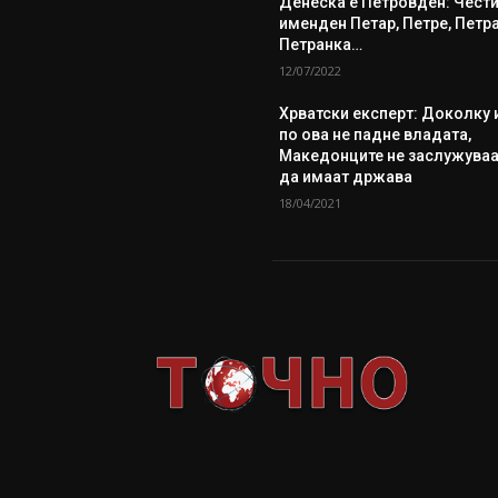
Денеска е Петровден: Чест
именден Петар, Петре, Петра
Петранка…
12/07/2022
Хрватски експерт: Доколку 
по ова не падне владата,
Македонците не заслужува
да имаат држава
18/04/2021