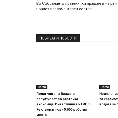
Во Собранието пратенички прашања – први 
новиот парламентарен состав
ПОВРЗАНИ НОВОСТИ
Вести
Вести
Политиките на Владата
Неделен л
резултираат со растечка
за квалите
економија: Инвестиции во ТИРЗ
водата за 
ќе отворат нови 5.000 работни
места