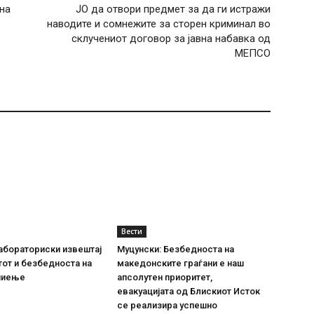
на
ЈО да отвори предмет за да ги истражи
наводите и сомнежите за сторен криминал во
склучениот договор за јавна набавка од
МЕПСО
Вести
абораториски извештај
Муцунски: Безбедноста на
тот и безбедноста на
македонските граѓани е наш
пиење
апсолутен приоритет,
евакуацијата од Блискиот Исток
се реализира успешно