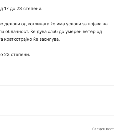
д 17 до 23 степени.
во делови од котлината ќе има услови за појава на
ла облачност. Ќе дува слаб до умерен ветер од
а краткотрајно ќе засилува.
о 23 степени.
terest
WhatsApp
Следен пост