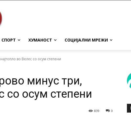
СПОРТ
ХУМАНОСТ
СОЦИЈАЛНИ МРЕЖИ
 најтопло во Велес со осум степени
рово минус три,
с со осум степени
839
0
terest
WhatsApp