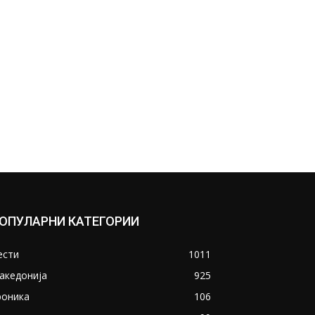
ОПУЛАРНИ КАТЕГОРИИ
ести
1011
акедонија
925
роника
106