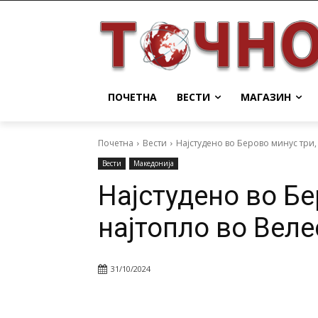
ПОЧЕТНА
ВЕСТИ
МАГАЗИН
Почетна
Вести
Најстудено во Берово минус три,
Вести
Македонија
Најстудено во Бе
најтопло во Веле
31/10/2024
Facebook
Twitter
Pin