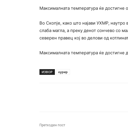
Максималната температура ќе достигне о
Во Скопје, како што најави УХМР, наутро 
слаба магла, а преку денот сончево со ма
северен правец кој во делови од котлинат
Максималната температура ќе достигне д
ИЗВОР
курир
Facebook
Twitter
Pin
Претходен пост