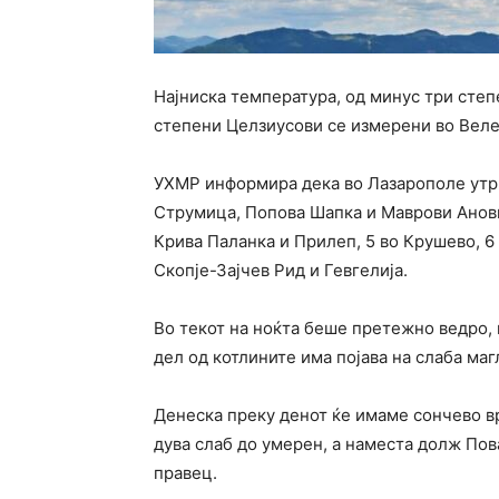
Најниска температура, од минус три степ
степени Целзиусови се измерени во Веле
УХМР информира дека во Лазарополе утри
Струмица, Попова Шапка и Маврови Анови,
Крива Паланка и Прилеп, 5 во Крушево, 6
Скопје-Зајчев Рид и Гевгелија.
Во текот на ноќта беше претежно ведро, 
дел од котлините има појава на слаба маг
Денеска преку денот ќе имаме сончево в
дува слаб до умерен, а наместа долж По
правец.