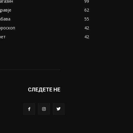
агазин
99
дравје
62
абава
55
ороскоп
42
вет
42
СЛЕДЕТЕ НЕ