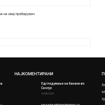
Веб
страна:
на на овај пребарувач
НАЈКОМЕНТИРАНИ
П
ва
Одгледување на банани во
В
Скопје
М
10/08/2020
Х