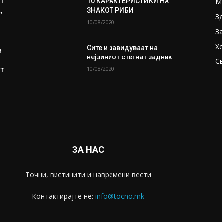
М
ит
10 КАРАКТЕРИСТИКИ НА
,
ЗНАКОТ РИБИ
З
10/08/2020
З
Х
Сите и завидуваат на
и
нејзиниот стегнат задник
С
10/08/2020
ат
ЗА НАС
Точни, вистинити и навремени вести
Контактирајте не:
info@tocno.mk