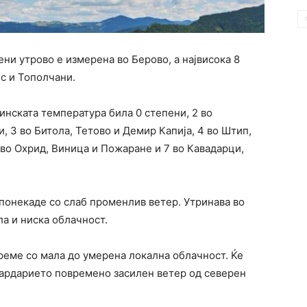
ени утрово е измерена во Берово, а највисока 8
с и Тополчани.
нската температура била 0 степени, 2 во
 3 во Битола, Тетово и Демир Капија, 4 во Штип,
 во Охрид, Виница и Пожаране и 7 во Кавадарци,
понекаде со слаб променлив ветер. Утринава во
ла и ниска облачност.
реме со мала до умерена локална облачност. Ќе
вардарието повремено засилен ветер од северен