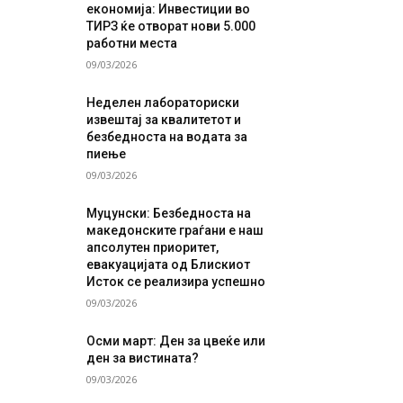
економија: Инвестиции во
ТИРЗ ќе отворат нови 5.000
работни места
09/03/2026
Неделен лабораториски
извештај за квалитетот и
безбедноста на водата за
пиење
09/03/2026
Муцунски: Безбедноста на
македонските граѓани е наш
апсолутен приоритет,
евакуацијата од Блискиот
Исток се реализира успешно
09/03/2026
Осми март: Ден за цвеќе или
ден за вистината?
09/03/2026