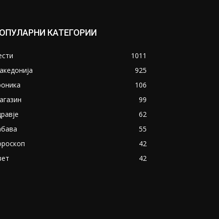
ОПУЛАРНИ КАТЕГОРИИ
ести
1011
акедонија
925
роника
106
агазин
99
дравје
62
абава
55
ороскоп
42
вет
42