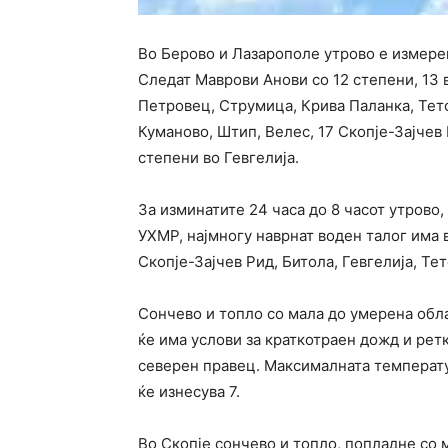
Во Берово и Лазарополе утрово е измере
Следат Маврови Анови со 12 степени, 13 
Петровец, Струмица, Крива Паланка, Тето
Куманово, Штип, Велес, 17 Скопје-Зајчев 
степени во Гевгелија.
За изминатите 24 часа до 8 часот утрово
УХМР, најмногу наврнат воден талог има в
Скопје-Зајчев Рид, Битола, Гевгелија, Те
Сончево и топло со мала до умерена обл
ќе има услови за краткотраен дожд и рет
северен правец. Максималната температу
ќе изнесува 7.
Во Скопје сончево и топло, попладне со 