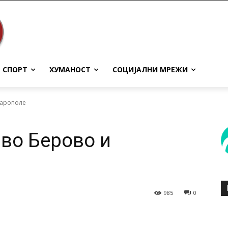
СПОРТ
ХУМАНОСТ
СОЦИЈАЛНИ МРЕЖИ
зарополе
 во Берово и
985
0
terest
WhatsApp