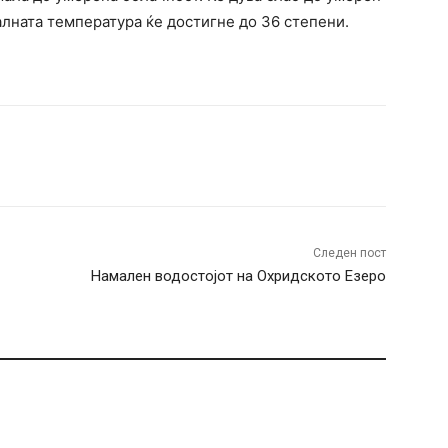
лната температура ќе достигне до 36 степени.
terest
WhatsApp
Следен пост
Намален водостојот на Охридското Езеро