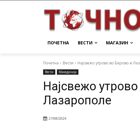
ПОЧЕТНА
ВЕСТИ
МАГАЗИН
Почетна
Вести
Најсвежо утрово во Берово и Ла
Вести
Македонија
Најсвежо утрово
Лазарополе
27/08/2024
Facebook
Twitter
Pin