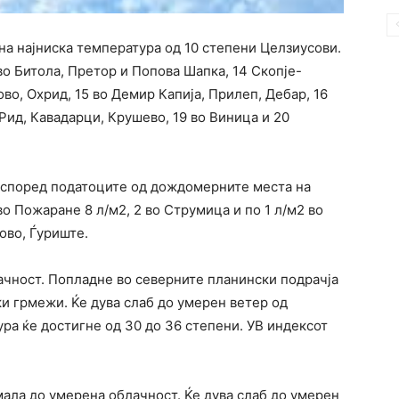
на најниска температура од 10 степени Целзиусови.
во Битола, Претор и Попова Шапка, 14 Скопје-
во, Охрид, 15 во Демир Капија, Прилеп, Дебар, 16
Рид, Кавадарци, Крушево, 19 во Виница и 20
, според податоците од дождомерните места на
о Пожаране 8 л/м2, 2 во Струмица и по 1 л/м2 во
тово, Ѓуриште.
ачност. Попладне во северните планински подрачја
ки грмежи. Ќе дува слаб до умерен ветер од
ра ќе достигне од 30 до 36 степени. УВ индексот
мала до умерена облачност. Ќе дува слаб до умерен