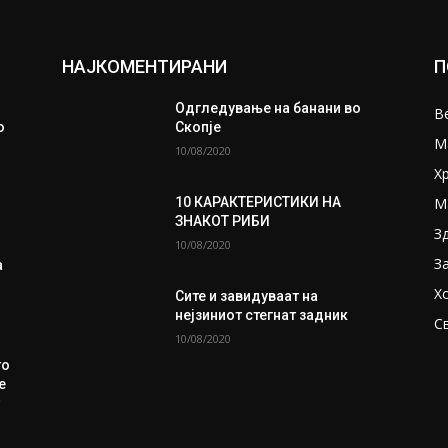
НАЈКОМЕНТИРАНИ
П
Одгледување на банани во
В
о
Скопје
М
10/08/2020
Х
М
10 КАРАКТЕРИСТИКИ НА
ЗНАКОТ РИБИ
З
10/08/2020
З
а
Х
Сите и завидуваат на
нејзиниот стегнат задник
С
10/08/2020
то
е
т