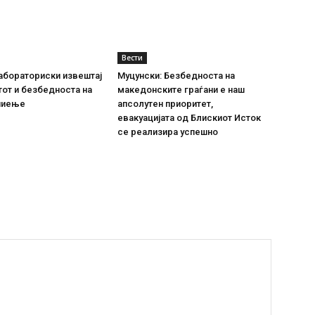
Вести
абораториски извештај
Муцунски: Безбедноста на
тот и безбедноста на
македонските граѓани е наш
пиење
апсолутен приоритет,
евакуацијата од Блискиот Исток
се реализира успешно