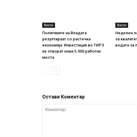
Вести
Вести
Политиките на Владата
Неделен л
резултираат со растечка
за квалите
економија: Инвестиции во ТИРЗ
водата за 
ќе отворат нови 5.000 работни
места
Остави Коментар