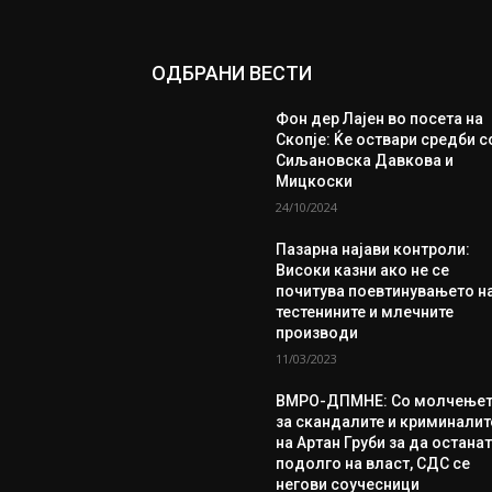
ОДБРАНИ ВЕСТИ
Фон дер Лајен во посета на
Скопје: Ќе оствари средби с
Сиљановска Давкова и
Мицкоски
24/10/2024
Пазарна најави контроли:
Високи казни ако не се
почитува поевтинувањето н
тестенините и млечните
производи
11/03/2023
ВМРО-ДПМНЕ: Со молчење
за скандалите и криминалит
на Артан Груби за да остана
подолго на власт, СДС се
негови соучесници