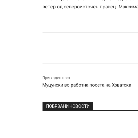
ветер од североисточен правец. Максима
Facebook
Twitter
Pin
Претходен пост
Муцунски во работна посета на Хрватска
ПОВРЗАНИ НОВОСТИ