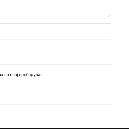
Име:*
Емаил:*
Веб
страна:
на на овај пребарувач