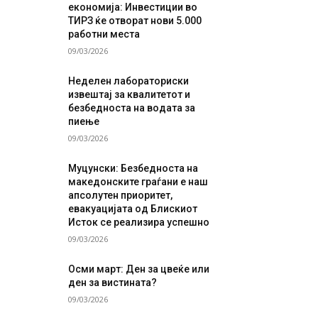
економија: Инвестиции во
ТИРЗ ќе отворат нови 5.000
работни места
09/03/2026
Неделен лабораториски
извештај за квалитетот и
безбедноста на водата за
пиење
09/03/2026
Муцунски: Безбедноста на
македонските граѓани е наш
апсолутен приоритет,
евакуацијата од Блискиот
Исток се реализира успешно
09/03/2026
Осми март: Ден за цвеќе или
ден за вистината?
09/03/2026