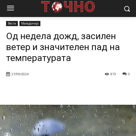
Почетна
Вести
Од недела дожд, засилен ветер и значителен пад
на температурата
Вести
Македонија
Од недела дожд, засилен
ветер и значителен пад на
температурата
27/09/2024
873
0
Facebook
Twitter
Pinterest
W