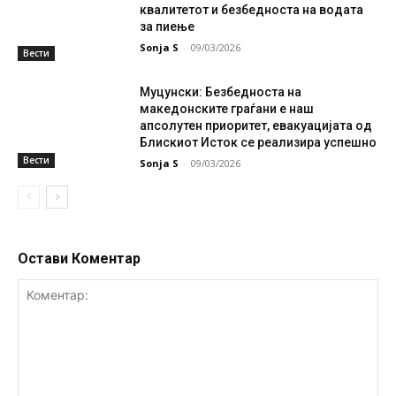
квалитетот и безбедноста на водата
за пиење
Sonja S
-
09/03/2026
Вести
Муцунски: Безбедноста на
македонските граѓани е наш
апсолутен приоритет, евакуацијата од
Блискиот Исток се реализира успешно
Вести
Sonja S
-
09/03/2026
Остави Коментар