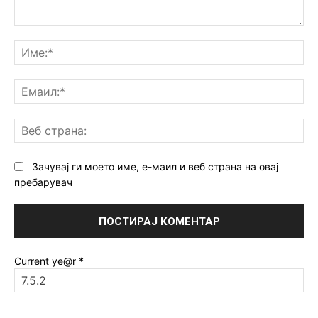
Коментар:
Им
Ем
Ве
ст
Зачувај ги моето име, е-маил и веб страна на овај
пребарувач
Current ye@r
*