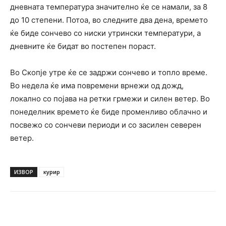
дневната температура значително ќе се намали, за 8
до 10 степени. Потоа, во следните два дена, времето
ќе биде сончево со ниски утрински температури, а
дневните ќе бидат во постепен пораст.
Во Скопје утре ќе се задржи сончево и топло време.
Во недела ќе има повремени врнежи од дожд,
локално со појава на ретки грмежи и силен ветер. Во
понеделник времето ќе биде променливо облачно и
посвежо со сончеви периоди и со засилен северен
ветер.
ИЗВОР
курир
Facebook
Twitter
Pinterest
W