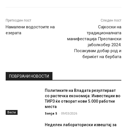
Претходен пост
Следен пост
Намалени водостоите на
Сајкоски на
езерата
традиционалната
манифестација Преспански
јаболкобер 2024:
Посакувам добар род и
бериќет на бербата
ПОВРЗАНИ НОВОСТИ
Политиките на Владата резултираат
со растечка економија: Инвестиции во
ТИРЗ ќе отворат нови 5.000 работни
места
Вести
Sonja S
-
09/03/2026
Неделен лабораториски извештај за