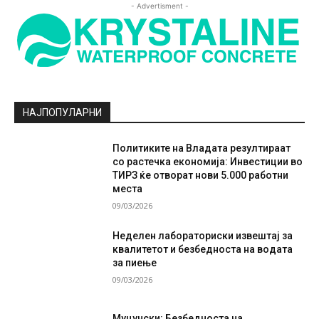
- Advertisment -
НАЈПОПУЛАРНИ
Политиките на Владата резултираат
со растечка економија: Инвестиции во
ТИРЗ ќе отворат нови 5.000 работни
места
09/03/2026
Неделен лабораториски извештај за
квалитетот и безбедноста на водата
за пиење
09/03/2026
Муцунски: Безбедноста на