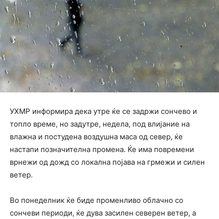
УХМР информира дека утре ќе се задржи сончево и
топло време, но задутре, недела, под влијание на
влажна и постудена воздушна маса од север, ќе
настапи позначителна промена. Ќе има повремени
врнежи од дожд со локална појава на грмежи и силен
ветер.
Во понеделник ќе биде променливо облачно со
сончеви периоди, ќе дува засилен северен ветер, а