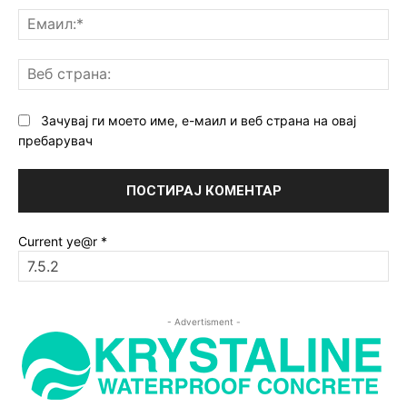
Ем
Ве
ст
Зачувај ги моето име, е-маил и веб страна на овај
пребарувач
Current ye@r
*
- Advertisment -