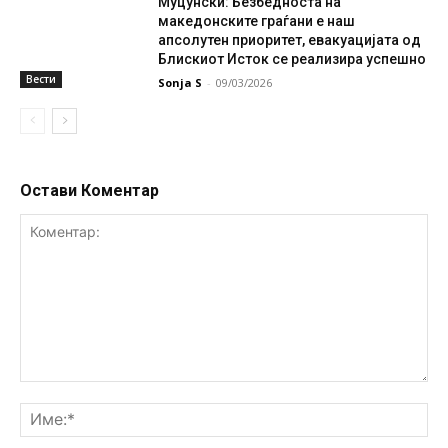
Муцунски: Безбедноста на
македонските граѓани е наш
апсолутен приоритет, евакуацијата од
Блискиот Исток се реализира успешно
Вести
Sonja S
-
09/03/2026
Остави Коментар
Коментар:
Им