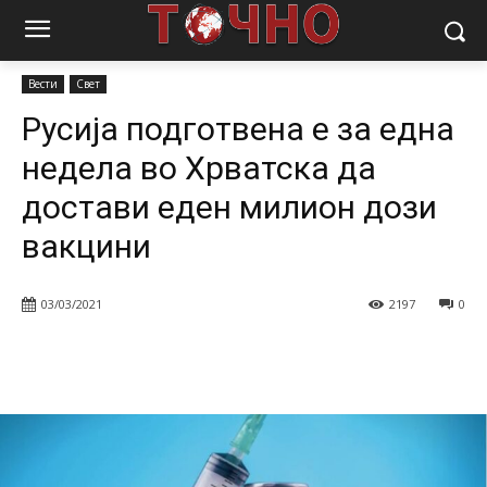
Почетна
Вести
Русија подготвена е за една недела во Хрватска
да достави еден милион...
Вести
Свет
Русија подготвена е за една
недела во Хрватска да
достави еден милион дози
вакцини
03/03/2021
2197
0
Facebook
Twitter
Pinterest
W