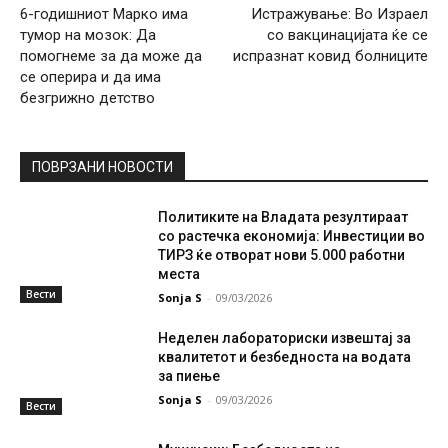
6-годишниот Марко има
Истражување: Во Израел
тумор на мозок: Да
со вакцинацијата ќе се
помогнеме за да може да
испразнат ковид болниците
се оперира и да има
безгрижно детство
ПОВРЗАНИ НОВОСТИ
Политиките на Владата резултираат
со растечка економија: Инвестиции во
ТИРЗ ќе отворат нови 5.000 работни
места
Вести
Sonja S
-
09/03/2026
Неделен лабораториски извештај за
квалитетот и безбедноста на водата
за пиење
Sonja S
-
09/03/2026
Вести