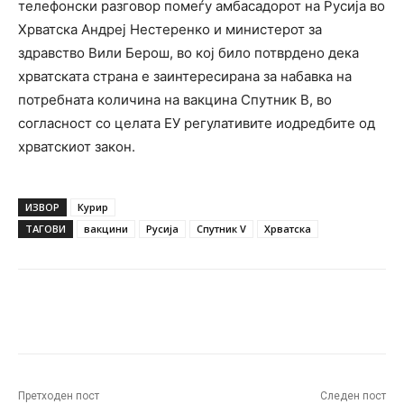
телефонски разговор помеѓу амбасадорот на Русија во
Хрватска Андреј Нестеренко и министерот за
здравство Вили Берош, во кој било потврдено дека
хрватската страна е заинтересирана за набавка на
потребната количина на вакцина Спутник В, во
согласност со целата ЕУ регулативите иодредбите од
хрватскиот закон.
ИЗВОР
Курир
ТАГОВИ
вакцини
Русија
Спутник V
Хрватска
Facebook
Twitter
Pinterest
W
Претходен пост
Следен пост