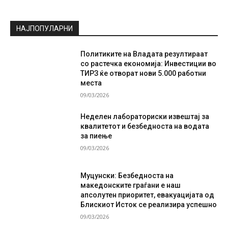
НАЈПОПУЛАРНИ
Политиките на Владата резултираат
со растечка економија: Инвестиции во
ТИРЗ ќе отворат нови 5.000 работни
места
09/03/2026
Неделен лабораториски извештај за
квалитетот и безбедноста на водата
за пиење
09/03/2026
Муцунски: Безбедноста на
македонските граѓани е наш
апсолутен приоритет, евакуацијата од
Блискиот Исток се реализира успешно
09/03/2026