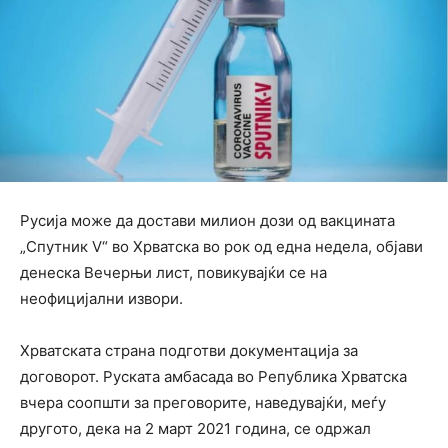
Русија може да достави милион дози од вакцината
„Спутник V“ во Хрватска во рок од една недела, објави
денеска Вечерњи лист, повикувајќи се на
неофицијални извори.
Хрватската страна подготви документација за
договорот. Руската амбасада во Република Хрватска
вчера соопшти за преговорите, наведувајќи, меѓу
другото, дека на 2 март 2021 година, се одржал