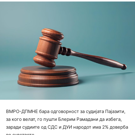
ВМРО-ДПМНЕ бара одговорност за судијата Пајазити,
за кого велат, го пушти Блерим Рамадани да избега,
заради судиите од СДС и ДУИ народот има 2% доверба
во судството.