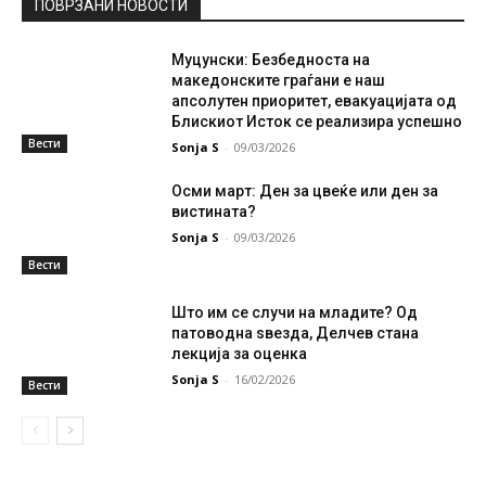
ПОВРЗАНИ НОВОСТИ
Муцунски: Безбедноста на
македонските граѓани е наш
апсолутен приоритет, евакуацијата од
Блискиот Исток се реализира успешно
Вести
Sonja S
-
09/03/2026
Осми март: Ден за цвеќе или ден за
вистината?
Sonja S
-
09/03/2026
Вести
Што им се случи на младите? Од
патоводна ѕвезда, Делчев стана
лекција за оценка
Sonja S
-
16/02/2026
Вести