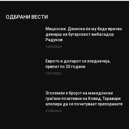
ОДБРАНИ ВЕСТИ
Мицкоски: Денеска ќе му биде врачен
демарш на бугарскиот амбасадор
Радуков
16/09/2024
Еврото и доларот се изедначија,
првпат по 20 години
13/07/2022
Зголемен е бројот на македонски
граѓани позитивни на Ковид, Таравари
апелира да се почитуваат препораките
21/08/2024