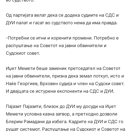
Од партијата велат дека се додека судиите на СДС и
ДУИ палат и гасат во судството нема да има правда.
-Потребни се итни и коренити промени. Потребно е
распуштање на Советот на јавни обвинители и
Судскиот совет.
Иџет Мемети беше заменик претседател на Советот
на јавни обвинители, призна дека земал поткуп, исто и
Наќе Георгиев, Врховен судија и член на Судски совет.
И двајцата се истурени експоненти на СДС и ДУИ.
Пајазит Пајазити, близок до ДУИ му досуди на Иџет
Мемети условна казна затвор, а претходно дозволи
Блерим Рамадани да избега. Кадрите на ДУИ и СДС го
рушат системот. Распуштање на Судскиот и Советот на