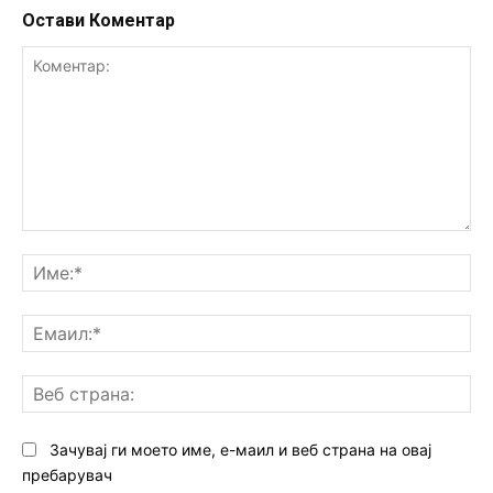
Остави Коментар
Коментар:
Им
Ем
Ве
ст
Зачувај ги моето име, е-маил и веб страна на овај
пребарувач