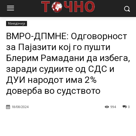
Почетна
Вести
Македонија
ВМРО-ДПМНЕ: Одговорност за
Пајазити кој го пушти Блерим Рамадани да избега, заради...
Македонија
ВМРО-ДПМНЕ: Одговорност
за Пајазити кој го пушти
Блерим Рамадани да избега,
заради судиите од СДС и
ДУИ народот има 2%
доверба во судството
18/08/2024
994
0
Facebook
Twitter
Pinterest
W