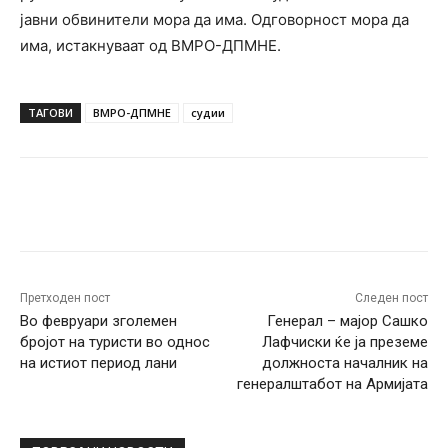
јавни обвинители мора да има. Одговорност мора да
има, истакнуваат од ВМРО-ДПМНЕ.
ТАГОВИ
ВМРО-ДПМНЕ
судии
Facebook
Twitter
Pinterest
W
Претходен пост
Следен пост
Во февруари зголемен
Генерал – мајор Сашко
бројот на туристи во однос
Лафчиски ќе ја преземе
на истиот период лани
должноста началник на
генералштабот на Армијата