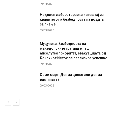
09/03/2026
Неделен лабораториски извештај за
квалитетот и безбедноста на водата
за пиење
09/03/2026
Муцунски: Безбедноста на
македонските граѓани е наш
апсолутен приоритет, евакуацијата од
Блискиот Исток се реализира успешно
09/03/2026
Осми март: Ден за цвеќе или ден за
вистината?
09/03/2026