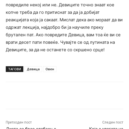
повредиле некој или не. Девиците точно знаат кое
копче треба да го притиснат за да ја добијат
реакцијата која ја сакаат. Мислат дека ако мораат да ви
одржат лекција, најдобро би ја научиле преку
брутален пат. Ако повредите Девица, вам тоа ќе ви се
врати десет пати повеќе. Чувајте се од лутината на
Девиците, за да не останете со скршено срце!
ТАГОВИ
Девица
Овен
Facebook
Twitter
Pinterest
W
Претходен пост
Следен пост
Диета за брзо слабеење
Која е улогата на