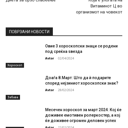
Витаминот Ц во
организмот на човекот
ПОВРЗАНИ НОВОСТИ
Овие 3 хороскопски знаци се родени
под среќна ѕвезда
Avtor
-
02/04/2024
Хороскоп
Доаѓа 8.Март: Што да ѝ подарите
според нејзиниот хороскопски знак?
Avtor
-
28/02/2024
Забава
Месечен хороскоп за март 2024: Кој ќе
доживее емотивен ролеркостер, а кој
ќе доживее огромен деловен успех
Avtor
-
22/02/2024