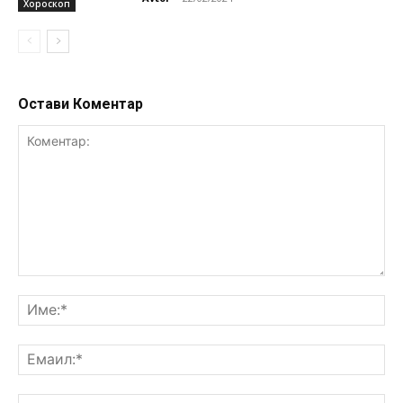
Хороскоп
Остави Коментар
Коментар:
Им
Ем
Ве