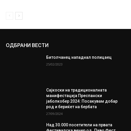
ОДБРАНИ ВЕСТИ
Битолчанец нападнал полицаец
25/02/2023
Сајкоски на традиционалната
манифестација Преспански
јаболкобер 2024: Посакувам добар
род и бериќет на бербата
27/09/2024
Над 30.000 посетители на првата
фестивалска вечер од „Пиво Фест