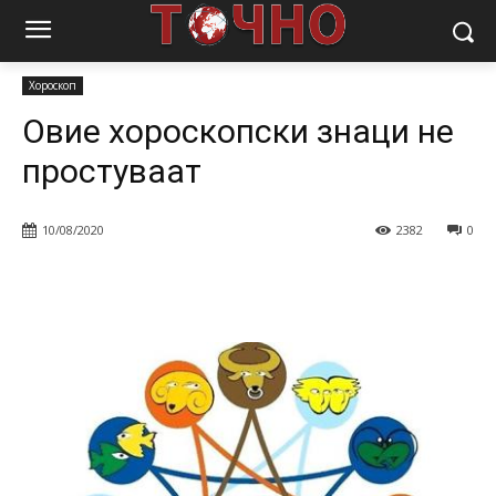
Почетна
Магазин
Хороскоп
Овие хороскопски знаци не
простуваат
Хороскоп
Овие хороскопски знаци не
простуваат
10/08/2020
2382
0
Facebook
Twitter
Pinterest
W