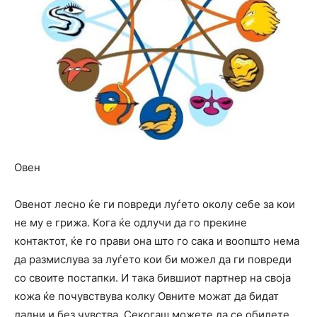
Овен
Овенот лесно ќе ги повреди луѓето околу себе за кои
не му е грижа. Кога ќе одлучи да го прекине
контактот, ќе го прави она што го сака и воопшто нема
да размислува за луѓето кои би можел да ги повреди
со своите постапки. И така бившиот партнер на своја
кожа ќе почувствува колку Овните можат да бидат
ладни и без чувства. Секогаш можете да се обидете