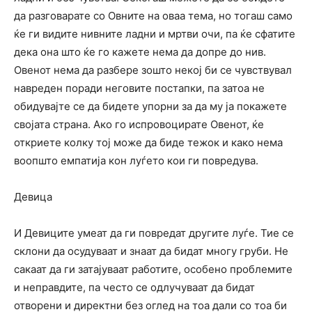
да разговарате со Овните на оваа тема, но тогаш само
ќе ги видите нивните ладни и мртви очи, па ќе сфатите
дека она што ќе го кажете нема да допре до нив.
Овенот нема да разбере зошто некој би се чувствувал
навреден поради неговите постапки, па затоа не
обидувајте се да бидете упорни за да му ја покажете
својата страна. Ако го испровоцирате Овенот, ќе
откриете колку тој може да биде тежок и како нема
воопшто емпатија кон луѓето кои ги повредува.
Девица
И Девиците умеат да ги повредат другите луѓе. Тие се
склони да осудуваат и знаат да бидат многу груби. Не
сакаат да ги затајуваат работите, особено проблемите
и неправдите, па често се одлучуваат да бидат
отворени и директни без оглед на тоа дали со тоа би