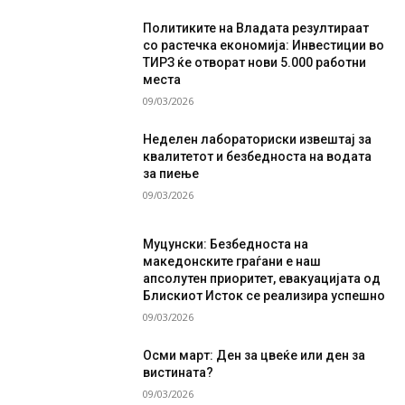
Политиките на Владата резултираат
со растечка економија: Инвестиции во
ТИРЗ ќе отворат нови 5.000 работни
места
09/03/2026
Неделен лабораториски извештај за
квалитетот и безбедноста на водата
за пиење
09/03/2026
Муцунски: Безбедноста на
македонските граѓани е наш
апсолутен приоритет, евакуацијата од
Блискиот Исток се реализира успешно
09/03/2026
Осми март: Ден за цвеќе или ден за
вистината?
09/03/2026