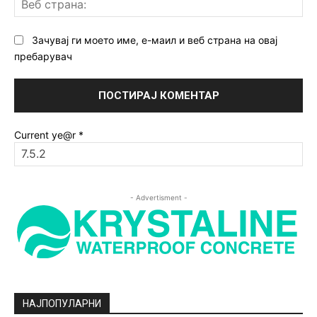
ст
Зачувај ги моето име, е-маил и веб страна на овај
пребарувач
Current ye@r
*
- Advertisment -
НАЈПОПУЛАРНИ