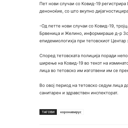
Пет нови случаи со Ковид-19 регистрира 
деноноќие, со што вкупно дијагностицира
-Од петте нови случаи со Ковид-19, трој
Брвеница и Желино, информираше д-р Зо
епидемиологихја при тетовскиот Центар за
Според тетовската полиција поради непо
ширење на Ковид-19 во текот на изминат
лица во тетовско им изготвени им се пр
Во овој период на тетовско седум лица д
санитарен и здравствен инспекторат.
ТАГОВИ
коронавирус