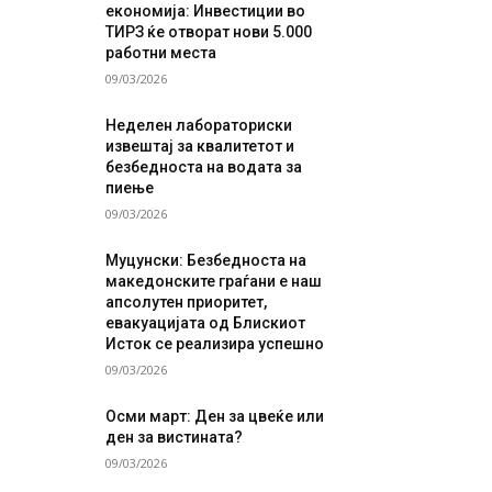
економија: Инвестиции во
ТИРЗ ќе отворат нови 5.000
работни места
09/03/2026
Неделен лабораториски
извештај за квалитетот и
безбедноста на водата за
пиење
09/03/2026
Муцунски: Безбедноста на
македонските граѓани е наш
апсолутен приоритет,
евакуацијата од Блискиот
Исток се реализира успешно
09/03/2026
Осми март: Ден за цвеќе или
ден за вистината?
09/03/2026