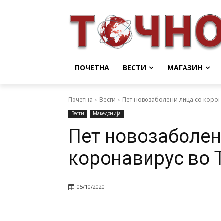
ПОЧЕТНА
ВЕСТИ
МАГАЗИН
Почетна
Вести
Пет новозаболени лица со корон
Вести
Македонија
Пет новозаболен
коронавирус во 
05/10/2020
Facebook
Twitter
Pin