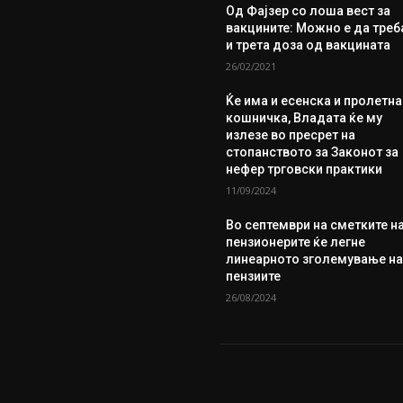
Од Фајзер со лоша вест за
вакцините: Можно е да треб
и трета доза од вакцината
26/02/2021
Ќе има и есенска и пролетна
кошничка, Владата ќе му
излезе во пресрет на
стопанството за Законот за
нефер трговски практики
11/09/2024
Во септември на сметките н
пензионерите ќе легне
линеарното зголемување н
пензиите
26/08/2024