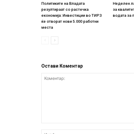
Политиките на Владата
Неделен л
резултираат со растечка
за квалите
економија: Инвестиции во ТИРЗ
водата за 
ќе отворат нови 5.000 работни
места
Остави Коментар
Коментар: