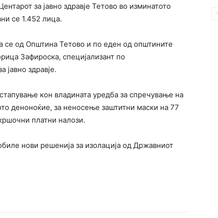
Центарот за јавно здравје Тетово во изминатото
ни се 1.452 лица.
ца се од Општина Тетово и по еден од општините
рица Зафироска, специјализант по
 јавно здравје.
стапување кон владината уредба за спречување на
ото деноноќие, за неносење заштитни маски на 77
екршочни платни налози.
обиле нови решенија за изолација од Државниот