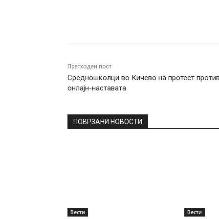
Facebook
Twitter
Pin
Претходен пост
Средношколци во Кичево на протест проти
онлајн-наставата
ПОВРЗАНИ НОВОСТИ
Вести
Вести