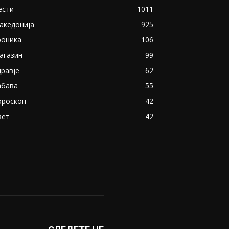
ести
1011
акедонија
925
роника
106
агазин
99
дравје
62
абава
55
ороскоп
42
вет
42