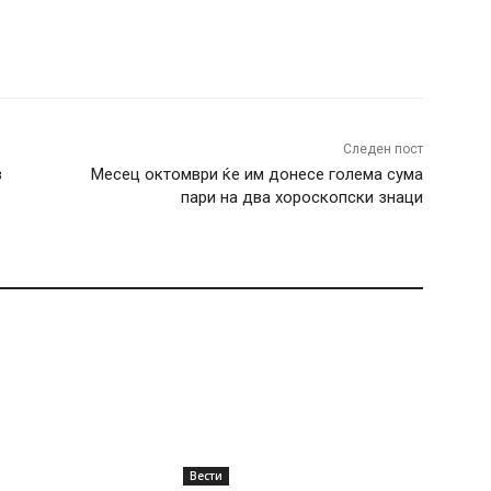
terest
WhatsApp
Следен пост
в
Месец октомври ќе им донесе голема сума
пари на два хороскопски знаци
Вести