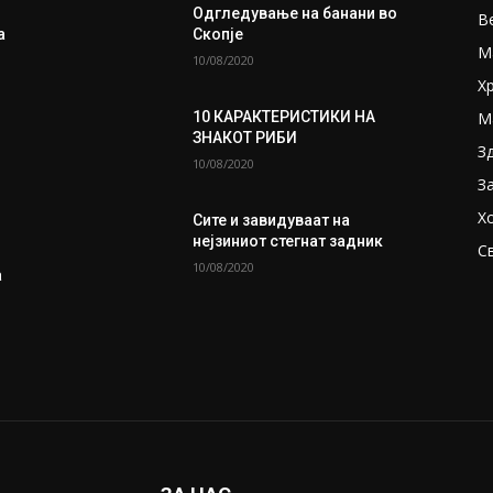
Одгледување на банани во
В
а
Скопје
М
10/08/2020
Х
М
10 КАРАКТЕРИСТИКИ НА
ЗНАКОТ РИБИ
З
10/08/2020
З
Х
Сите и завидуваат на
нејзиниот стегнат задник
С
10/08/2020
а
а