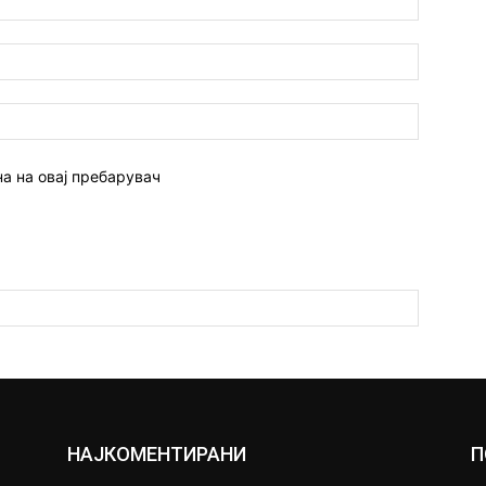
Емаил:*
Веб
страна:
на на овај пребарувач
НАЈКОМЕНТИРАНИ
П