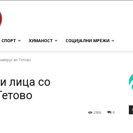
СПОРТ
ХУМАНОСТ
СОЦИЈАЛНИ МРЕЖИ
авирус во Тетово
и лица со
Тетово
2306
0
terest
WhatsApp