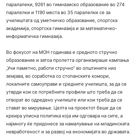
паралалеки, 9261 во гимназиско образование во 274
паралелки и 1190 места во 35 паралелки се за
училиштата од уметничко образование, спортска
академија, спортска гимназија и за математичко-
информатичка гимназија.
Во фокусот на МОН годинава е средното стручно
образование и затоа пролетта организираше кампања
„Учи паметно, работи стручно“ во општините низ
земјава, во соработка со стопанските комори,
локалните самоуправи и средните училишта, за да се
утврди кои се потребните профили што треба да се
отворат во одредено училиште или кои треба да се
стават во мирување. Целта на проектот беше да се
креира уписна политика која им одговара на сите, а
најмногу ќе придонесе за намалување на младинската
невработеност и за развој на економијата во државата.