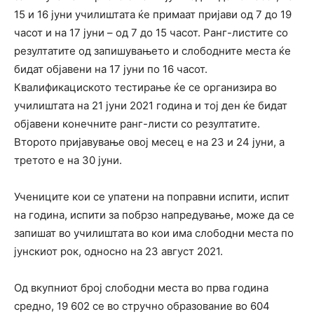
15 и 16 јуни училиштата ќе примаат пријави од 7 до 19
часот и на 17 јуни – од 7 до 15 часот. Ранг-листите со
резултатите од запишувањето и слободните места ќе
бидат објавени на 17 јуни по 16 часот.
Квалификациското тестирање ќе се организира во
училиштата на 21 јуни 2021 година и тој ден ќе бидат
објавени конечните ранг-листи со резултатите.
Второто пријавување овој месец е на 23 и 24 јуни, а
третото е на 30 јуни.
Учениците кои се упатени на поправни испити, испит
на година, испити за побрзо напредување, може да се
запишат во училиштата во кои има слободни места по
јунскиот рок, односно на 23 август 2021.
Од вкупниот број слободни места во прва година
средно, 19 602 се во стручно образование во 604