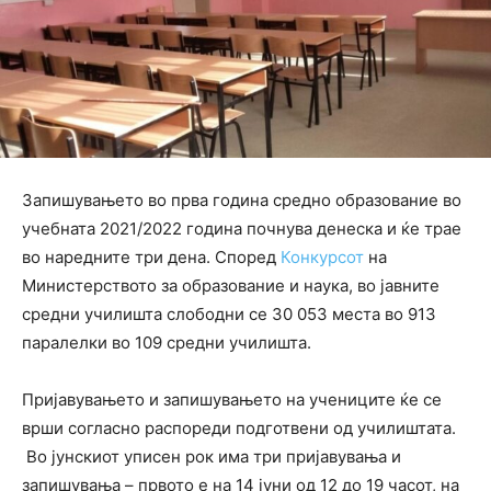
Запишувањето во прва година средно образование во
учебната 2021/2022 година почнува денеска и ќе трае
во наредните три дена. Според
Конкурсот
на
Министерството за образование и наука, во јавните
средни училишта слободни се 30 053 места во 913
паралелки во 109 средни училишта.
Пријавувањето и запишувањето на учениците ќе се
врши согласно распореди подготвени од училиштата.
Во јунскиот уписен рок има три пријавувања и
запишувања – првото е на 14 јуни од 12 до 19 часот, на