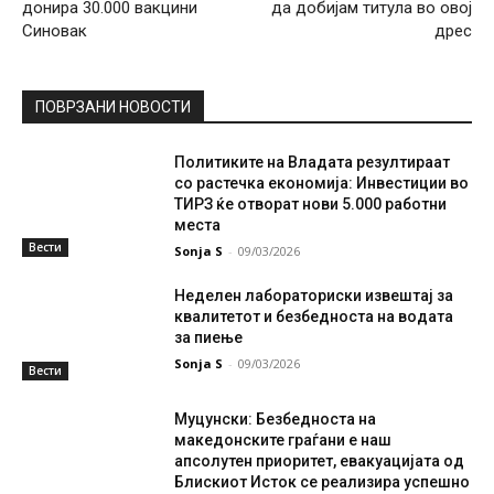
донира 30.000 вакцини
да добијам титула во овој
Синовак
дрес
ПОВРЗАНИ НОВОСТИ
Политиките на Владата резултираат
со растечка економија: Инвестиции во
ТИРЗ ќе отворат нови 5.000 работни
места
Вести
Sonja S
-
09/03/2026
Неделен лабораториски извештај за
квалитетот и безбедноста на водата
за пиење
Sonja S
-
09/03/2026
Вести
Муцунски: Безбедноста на
македонските граѓани е наш
апсолутен приоритет, евакуацијата од
Блискиот Исток се реализира успешно