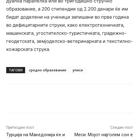
дуална паралелка или во тригодишно стручно
образование, а 200 стипендии од 2.200 денари ќе им
бидат доделени на ученици запишани во прва година
во дефицитарните струки, како електротехничката,
машинската, угостителско-туристичката, градежно-
геодетската, земјоделско-ветеринарната и текстилно-
кожарската струка.
ТАГОВИ
средно образование
уписи
Facebook
Twitter
Pinterest
W
Претходен пост
Следен пост
Турција на Македонија ќе и
Meси: Мојот најголем сон е