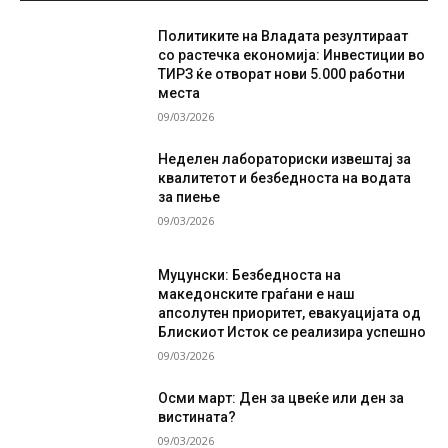
Политиките на Владата резултираат
со растечка економија: Инвестиции во
ТИРЗ ќе отворат нови 5.000 работни
места
09/03/2026
Неделен лабораториски извештај за
квалитетот и безбедноста на водата
за пиење
09/03/2026
Муцунски: Безбедноста на
македонските граѓани е наш
апсолутен приоритет, евакуацијата од
Блискиот Исток се реализира успешно
09/03/2026
Осми март: Ден за цвеќе или ден за
вистината?
09/03/2026