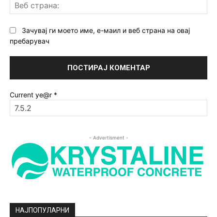
Ве
ст
Зачувај ги моето име, е-маил и веб страна на овај
пребарувач
Current ye@r
*
- Advertisment -
НАЈПОПУЛАРНИ