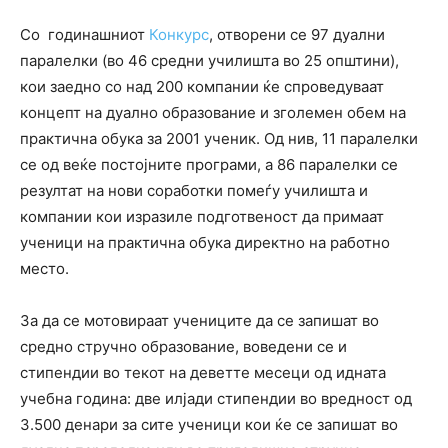
Со годинашниот
Конкурс
, отворени се 97 дуални
паралелки (во 46 средни училишта во 25 општини),
кои заедно со над 200 компании ќе спроведуваат
концепт на дуално образование и зголемен обем на
практична обука за 2001 ученик. Од нив, 11 паралелки
се од веќе постојните програми, а 86 паралелки се
резултат на нови соработки помеѓу училишта и
компании кои изразиле подготвеност да примаат
ученици на практична обука директно на работно
место.
За да се мотовираат учениците да се запишат во
средно стручно образование, воведени се и
стипендии во текот на деветте месеци од идната
учебна година: две илјади стипендии во вредност од
3.500 денари за сите ученици кои ќе се запишат во