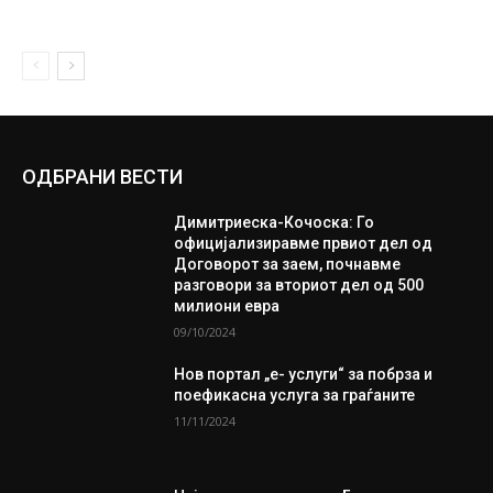
ОДБРАНИ ВЕСТИ
Димитриеска-Кочоска: Го
официјализиравме првиот дел од
Договорот за заем, почнавме
разговори за вториот дел од 500
милиони евра
09/10/2024
Нов портал „е- услуги“ за побрза и
поефикасна услуга за граѓаните
11/11/2024