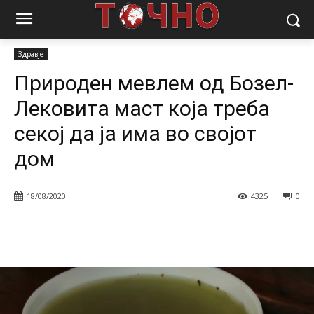
Почетна
Магазин
Здравје
Природен мевлем од Бозел-
Лековита маст која треба секој да ја има...
Здравје
Природен мевлем од Бозел-
Лековита маст која треба
секој да ја има во својот
дом
18/08/2020
4325
0
Facebook
Twitter
Pinterest
W