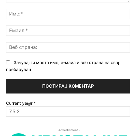
Коментар:
Им
Ем
Ве
ст
Зачувај ги моето име, е-маил и веб страна на овај
пребарувач
Current ye@r
*
- Advertisment -