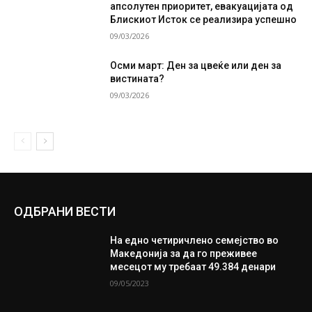
апсолутен приоритет, евакуацијата од
Блискиот Исток се реализира успешно
09/03/2026
Осми март: Ден за цвеќе или ден за
вистината?
09/03/2026
ОДБРАНИ ВЕСТИ
На едно четиричлено семејство во
Македонија за да го преживее
месецот му требаат 49.384 денари
09/05/2023