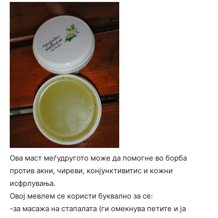
Ова маст меѓудругото може да помогне во борба
против акни, чиреви, конјунктивитис и кожни
исфрлувања.
Овој мевлем се користи буквално за се:
-за масажа на стапалата (ги омекнува петите и ја