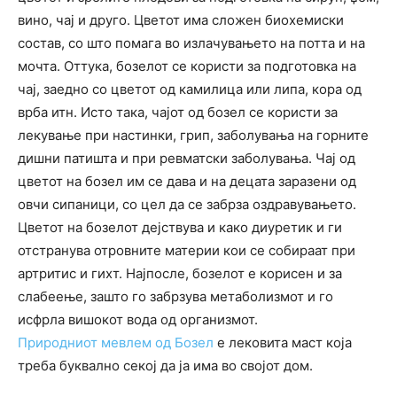
вино, чај и друго. Цветот има сложен биохемиски
состав, со што помага во излачувањето на потта и на
мочта. Оттука, бозелот се користи за подготовка на
чај, заедно со цветот од камилица или липа, кора од
врба итн. Исто така, чајот од бозел се користи за
лекување при настинки, грип, заболувања на горните
дишни патишта и при ревматски заболувања. Чај од
цветот на бозел им се дава и на децата заразени од
овчи сипаници, со цел да се забрза оздравувањето.
Цветот на бозелот дејствува и како диуретик и ги
отстранува отровните материи кои се собираат при
артритис и гихт. Најпосле, бозелот е корисен и за
слабеење, зашто го забрзува метаболизмот и го
исфрла вишокот вода од организмот.
Природниот мевлем од Бозел
е лековита маст која
треба буквално секој да ја има во својот дом.