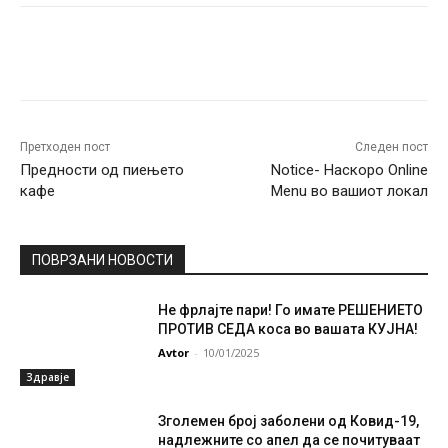
Facebook
Twitter
Pinterest
W
Претходен пост
Следен пост
Предности од пиењето
Notice- Наскоро Online
кафе
Menu во вашиот локал
ПОВРЗАНИ НОВОСТИ
Не фрлајте пари! Го имате РЕШЕНИЕТО
ПРОТИВ СЕДА коса во вашата КУЈНА!
Avtor
-
10/01/2025
Здравје
Зголемен број заболени од Ковид-19,
надлежните со апел да се почитуваат