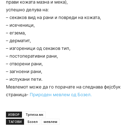
прави кожата мазна и мека),
успешно делува на:
– секаков вид на рани и повреди на кожата,
– исеченици,
– егзема,
– дерматит,
– изгореници од секаков тип,
– постоперативни рани,
– отворени рани,
– загноени рани,
– испукани пети.
Мевлемот може да го порачате на следнава фејсбук
страница-
Природен мевлем од Бозел.
ИЗВОР
Трпеза.мк
ТАГОВИ
Бозел
мевлем