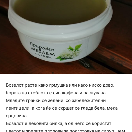
Бозелот расте како грмушка или како ниско дрво.
Кората на стеблото е сивокафена и распукана.
Младите гранки се зелени, со забележителни
лентицели, а кога ќе се скршат се гледа бела, мека
срцевина.
Бозелот е лековита билка, а од него се користат
цветот и зрелите плодови за подготовка на сируп, џем,