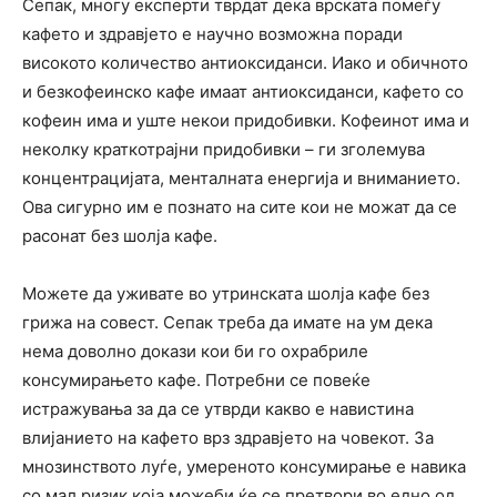
Сепак, многу експерти тврдат дека врската помеѓу
кафето и здравјето е научно возможна поради
високото количество антиоксиданси. Иако и обичното
и безкофеинско кафе имаат антиоксиданси, кафето со
кофеин има и уште некои придобивки. Кофеинот има и
неколку краткотрајни придобивки – ги зголемува
концентрацијата, менталната енергија и вниманието.
Ова сигурно им е познато на сите кои не можат да се
расонат без шолја кафе.
Можете да уживате во утринската шолја кафе без
грижа на совест. Сепак треба да имате на ум дека
нема доволно докази кои би го охрабриле
консумирањето кафе. Потребни се повеќе
истражувања за да се утврди какво е навистина
влијанието на кафето врз здравјето на човекот. За
мнозинството луѓе, умереното консумирање е навика
со мал ризик која можеби ќе се претвори во едно од