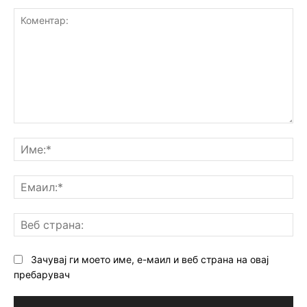
Коментар:
Им
Ем
Ве
ст
Зачувај ги моето име, е-маил и веб страна на овај
пребарувач