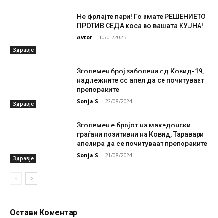
Не фрлајте пари! Го имате РЕШЕНИЕТО
ПРОТИВ СЕДА коса во вашата КУЈНА!
Avtor
-
10/01/2025
Здравје
Зголемен број заболени од Ковид-19,
надлежните со апел да се почитуваат
препораките
Sonja S
-
22/08/2024
Здравје
Зголемен е бројот на македонски
граѓани позитивни на Ковид, Таравари
апелира да се почитуваат препораките
Sonja S
-
21/08/2024
Здравје
Остави Коментар