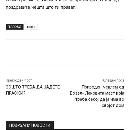
поздравите нешта што ги прават.
ТАГОВИ
кафе
Facebook
Twitter
Pinterest
W
Претходен пост
Следен пост
ЗОШТО ТРЕБА ДА ЈАДЕТЕ
Природен мевлем од
ПРАСКИ?
Бозел- Лековита маст која
треба секој да ја има во
својот дом
ПОВРЗАНИ НОВОСТИ