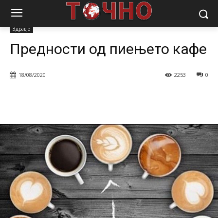
Почетна
Магазин
Здравје
Предности од пиењето кафе
Здравје
Предности од пиењето кафе
18/08/2020
2253
0
Facebook
Twitter
Pinterest
W