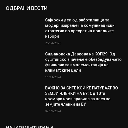
ОДБРАНИ ВЕСТИ
Сајкоски дел од работилница за
модернизирање на комуникациски
стратегии во пресрет на локалните
избори
25/04/2025
Сиљановска Давкова на КОП29: Од
суштинско значење е обезбедувањето
финансии за имплементација на
климатските цели
11/11/2024
ВАЖНО ЗА СИТЕ КОИ ЌЕ ПАТУВААТ ВО
ЗЕМЈИ ЧЛЕНКИ НА ЕУ: Од 10ти
ноември нови правила за влез во
земјите членки на ЕУ
02/09/2024
НАЈКОМЕНТИРАНИ