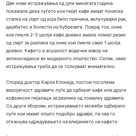
Две нови истражувања од јули минатата година
покажале дека луѓето кои пијат кафе имаат пониска
стапка на смрт од која било причина, вклучувајќи рак,
дијабетес и болести на бубрезите. Покрај тоа, оние
кои пиеле 2-3 шолји кафе дневно имале помал ризик
од смрт за разлика од оние кои пиеле само 1 шолја
дневно. Кафето е всушност водечки извор на
антиоксиданси во модерното општество. Сепак, овие
истражувања треба да се толкуваат внимателно.
Според доктор Карла Клокејд, постои поголема
веројатност здравите луѓе да одберат кафе или други
кофеински пијалаци за разлика од помалку здравите.
Со други зборови, истражувањето можеби одбирало
луѓе кои имаат општо подобро здравје, па ова го
отежнува одредувањето на влијанието на кафето.