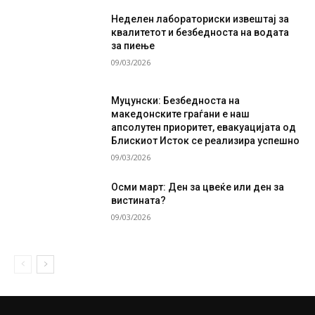
Неделен лабораториски извештај за
квалитетот и безбедноста на водата
за пиење
09/03/2026
Муцунски: Безбедноста на
македонските граѓани е наш
апсолутен приоритет, евакуацијата од
Блискиот Исток се реализира успешно
09/03/2026
Осми март: Ден за цвеќе или ден за
вистината?
09/03/2026