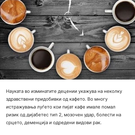
Науката во изминатите децении укажува на неколку
здравствени придобивки од кафето. Во многу
истражувања луѓето кои пијат кафе имале помал
ризик од дијабетес тип 2, мозочен удар, болести на
срцето, деменција и одредени видови рак.