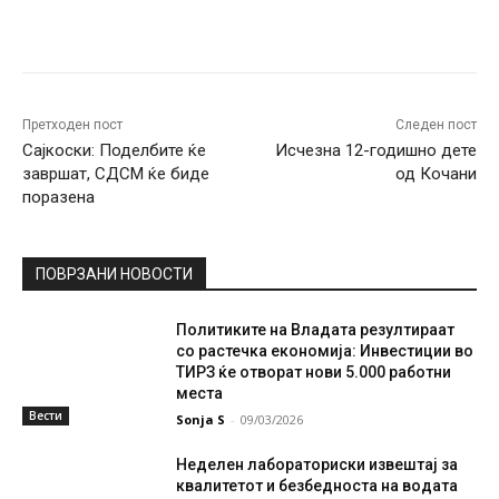
Facebook
Twitter
Pinterest
W
Претходен пост
Следен пост
Сајкоски: Поделбите ќе
Исчезна 12-годишно дете
завршат, СДСМ ќе биде
од Кочани
поразена
ПОВРЗАНИ НОВОСТИ
Политиките на Владата резултираат
со растечка економија: Инвестиции во
ТИРЗ ќе отворат нови 5.000 работни
места
Вести
Sonja S
-
09/03/2026
Неделен лабораториски извештај за
квалитетот и безбедноста на водата