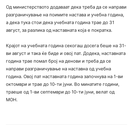
Од министерството додаваат дека треба да се направи
разграничување на поимите настава и учебна година,
а дека тука стои дека учебната година трае до 31
август, за разлика од наставната која е пократка.
Крајот на учебната година секогаш досега беше на 31-
ви август и така ќе биде и овој пат. Додека, наставната
година трае помал број на денови и треба да се
направи разграничување на наставна од учебна
година. Овој пат наставната година започнува на 1-ви
октомври и трае до 10-ти јуни. Во минатите години,
траеше од 1-ви септември до 10-ти јуни, велат од
МОН.