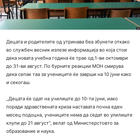
Децата и родителите од утринава беа збунети откако
во службен весник излезе информација во која стои
дека новата учебна година ќе трае од 1-ви октомври
до 31-ви август. По бурните реакции МОН смирува
дека сепак таа за учениците ќе заврши на 10 јуни како
и секогаш.
„Децата ќе одат на училиште до 10-ти јуни, иако
поради здравствената криза наставата почна еден
месец подоцна, учениците нема да седат во улилиште
клупи до 21 август“, велат од Министерстовто за
образование и наука.