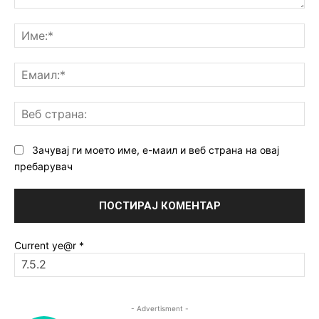
Коментар:
Им
Ем
Ве
ст
Зачувај ги моето име, е-маил и веб страна на овај
пребарувач
Current ye@r
*
- Advertisment -