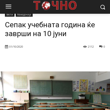
Почетна
Вести
Сепак учебната година ќе заврши на 10 јуни
Вести
Македонија
Сепак учебната година ќе
заврши на 10 јуни
01/10/2020
2112
0
Facebook
Twitter
Pinterest
W