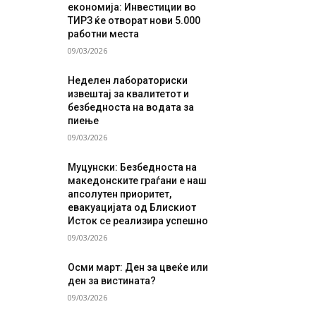
економија: Инвестиции во
ТИРЗ ќе отворат нови 5.000
работни места
09/03/2026
Неделен лабораториски
извештај за квалитетот и
безбедноста на водата за
пиење
09/03/2026
Муцунски: Безбедноста на
македонските граѓани е наш
апсолутен приоритет,
евакуацијата од Блискиот
Исток се реализира успешно
09/03/2026
Осми март: Ден за цвеќе или
ден за вистината?
09/03/2026