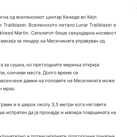
ргна од вселенскиот центар Кенеди во Кејп
Trailblazer. Вселенското летало Lunar Trailblazer е
kheed Martin. Сателитот беше секундарна носивост
 мисија за лендер на Месечината управуван од
а за сушна, но претходните мерења открија
пли, сончеви места. Долго време се
 засенчени дамки на половите на Месечината може
н мраз.
лограми и е широк околу 3,5 метри кога неговите
е испратен да ја пронајде и мапира површината на
клучително и потенцијалните долгорочни лунарни