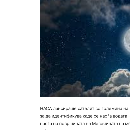
НАСА лансираше сателит со големина на 
за да идентификува каде се наоѓа водата 
наоѓа на површината на Месечината на ме