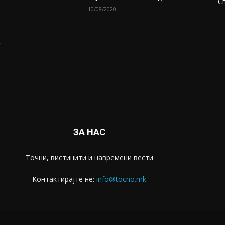
С
10/08/2020
а
ЗА НАС
Точни, вистинити и навремени вести
Контактирајте не:
info@tocno.mk