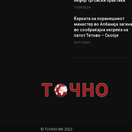
нефер трговски практики
11/09/2024
Ќерката на поранешниот
министер во Албанија загин
во сообраќајна несреќа на
патот Тетово – Скопје
29/11/2023
© ТОЧНО.МК 2022