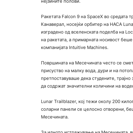
нејзините полови.
Ракетата Falcon 9 на SpaceX во средата т
Канаверал, носејќи орбитер на НАСА Lunar 
изградено од вселенската поделба на Loc
на ракетата, а примарната носивост беше
компанијата Intuitive Machines.
Површината на Месечината често се смет
присуство на малку вода, дури и на пото
претпоставуваше дека студените, трајно
да содржат значителни количини на воде
Lunar Trailblazer, кој тежи околу 200 ки
соларни панели се целосно отворени, беш
Месечината.
За идното истражување на Месечината, в