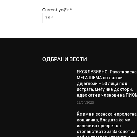
Current ye@r
*
ОДБРАНИ ВЕСТИ
ЕКСКЛУЗИВНО: Разоткриена
МЕГА ШЕМА со лажни
дијагнози – 50 лица под
истрага, меѓу нив доктори,
адвокати и членови на ПИО
23/04/2025
Ќе има и есенска и пролетна
кошничка, Владата ќе му
излезе во пресрет на
стопанството за Законот за