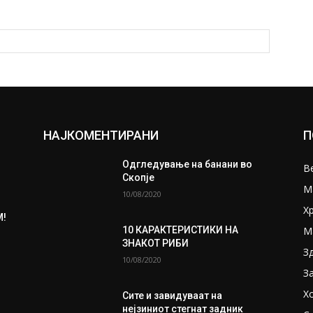
НАЈКОМЕНТИРАНИ
П
Одгледување на банани во
В
Скопје
М
10/08/2020
Х
М!
М
10 КАРАКТЕРИСТИКИ НА
ЗНАКОТ РИБИ
З
10/08/2020
З
Х
Сите и завидуваат на
нејзиниот стегнат задник