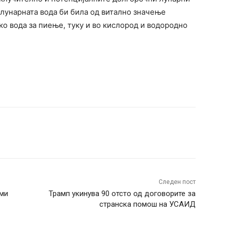
 лунарната вода би била од витално значење
ко вода за пиење, туку и во кислород и водородно
terest
WhatsApp
Следен пост
ами
Трамп укинува 90 отсто од договорите за
странска помош на УСАИД