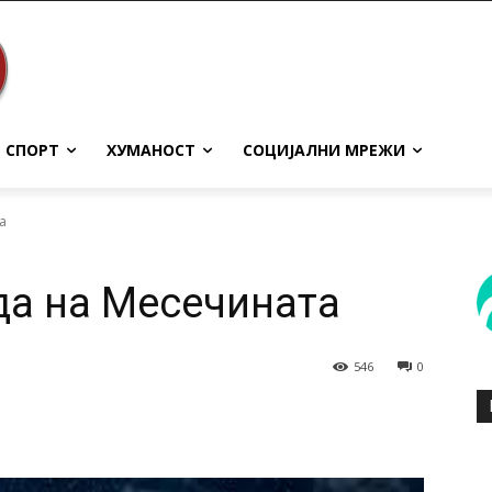
СПОРТ
ХУМАНОСТ
СОЦИЈАЛНИ МРЕЖИ
а
да на Месечината
546
0
terest
WhatsApp