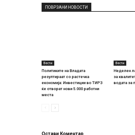
ПОВРЗАНИ НОВОСТИ
Вести
Вести
Политиките на Владата
Неделен л
резултираат со растечка
за квалите
економија: Инвестиции во ТИРЗ
водата за 
ќе отворат нови 5.000 работни
места
Остави Коментар