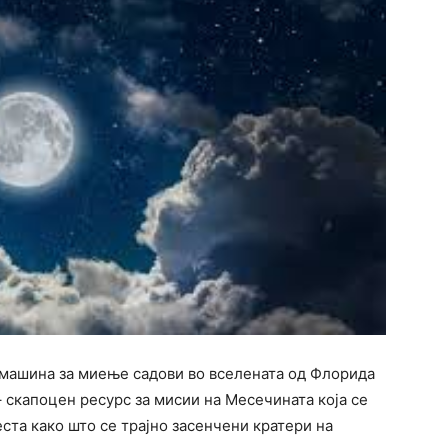
машина за миење садови во вселената од Флорида
– скапоцен ресурс за мисии на Месечината која се
ста како што се трајно засенчени кратери на