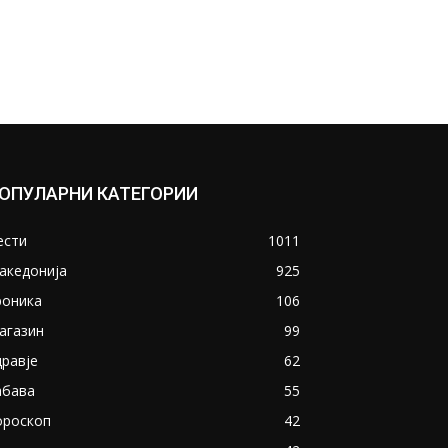
ОПУЛАРНИ КАТЕГОРИИ
ести
1011
акедонија
925
роника
106
агазин
99
дравје
62
абава
55
ороскоп
42