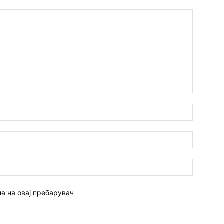
Име:*
Емаил:*
Веб
страна:
на на овај пребарувач