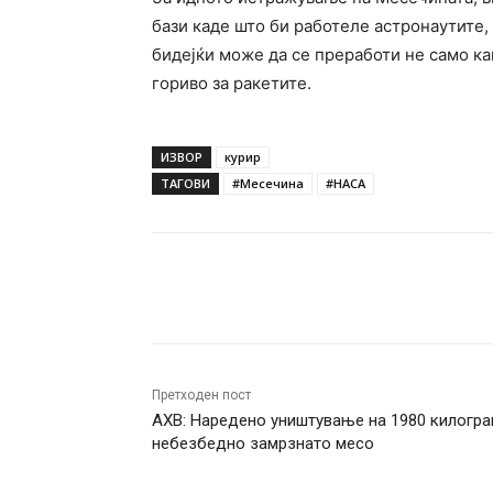
бази каде што би работеле астронаутите,
бидејќи може да се преработи не само ка
гориво за ракетите.
ИЗВОР
курир
ТАГОВИ
#Месечина
#НАСА
Facebook
Twitter
Pin
Претходен пост
АХВ: Наредено уништување на 1980 килогр
небезбедно замрзнато месо