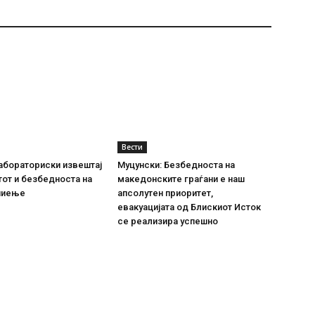
Вести
абораториски извештај
Муцунски: Безбедноста на
тот и безбедноста на
македонските граѓани е наш
пиење
апсолутен приоритет,
евакуацијата од Блискиот Исток
се реализира успешно