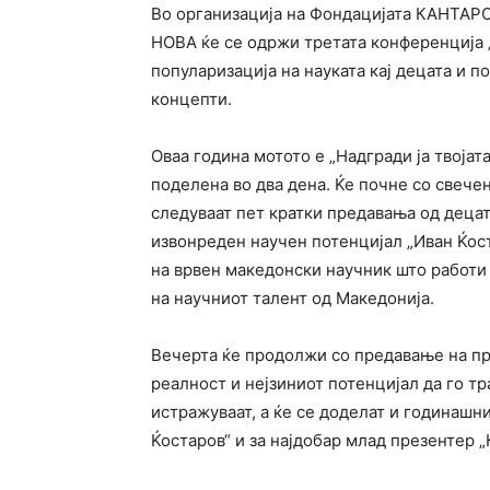
Во организација на Фондацијата КАНТАР
НОВА ќе се одржи третата конференција „
популаризација на науката кај децата и 
концепти.
Оваа година мотото е „Надгради ја твојат
поделена во два дена. Ќе почне со свечен
следуваат пет кратки предавања од деца
извонреден научен потенцијал „Иван Ќос
на врвен македонски научник што работи 
на научниот талент од Македонија.
Вечерта ќе продолжи со предавање на про
реалност и нејзиниот потенцијал да го тр
истражуваат, а ќе се доделат и годинашн
Ќостаров“ и за најдобар млад презентер „