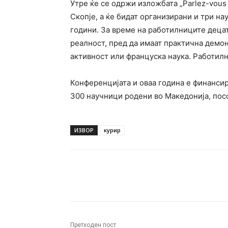
Утре ќе се одржи изложбата „Parlez-vous 
Скопје, а ќе бидат организирани и три на
години. За време на работилниците деца
реалност, пред да имаат практична демо
активност или француска наука. Работилни
Конференцијата и оваа година е финансир
300 научници родени во Македонија, пос
ИЗВОР
курир
Facebook
Twitter
Pin
Претходен пост