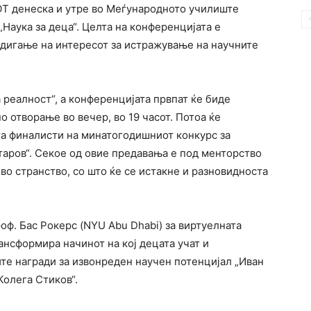
ОТ денеска и утре во Меѓународното училиште
Наука за деца“. Целта на конференцијата е
подигање на интересот за истражување на научните
а реалност“, а конференцијата првпат ќе биде
о отворање во вечер, во 19 часот. Потоа ќе
та финалисти на минатогодишниот конкурс за
таров“. Секое од овие предавања е под менторство
во странство, со што ќе се истакне и разновидноста
ф. Бас Рокерс (NYU Abu Dhabi) за виртуелната
ансформира начинот на кој децата учат и
ите награди за извонреден научен потенцијал „Иван
Колега Стиков“.