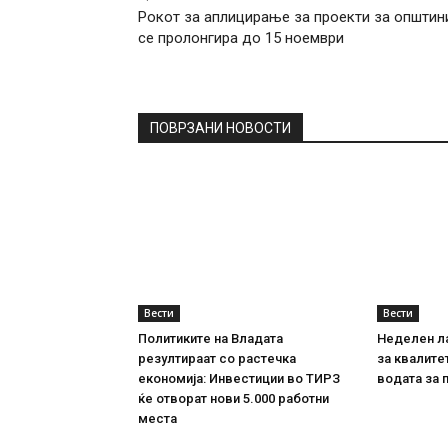
Рокот за аплицирање за проекти за општин
се пролонгира до 15 ноември
ПОВРЗАНИ НОВОСТИ
Вести
Вести
Политиките на Владата
Неделен л
резултираат со растечка
за квалите
економија: Инвестиции во ТИРЗ
водата за 
ќе отворат нови 5.000 работни
места