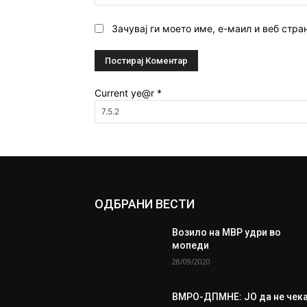
Зачувај ги моето име, е-маил и веб стра
Current ye@r
*
ОДБРАНИ ВЕСТИ
Возило на МВР удри во
мопеди
28/09/2020
ВМРО-ДПМНЕ: ЈО да не чека