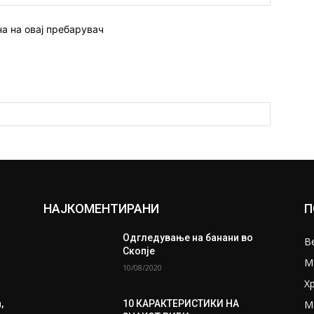
страна:
на на овај пребарувач
НАЈКОМЕНТИРАНИ
П
Одгледување на банани во
В
Скопје
М
10/08/2020
Х
М
,
10 КАРАКТЕРИСТИКИ НА