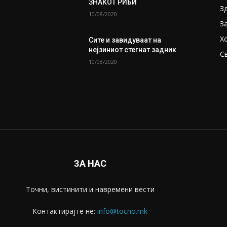
ЗНАКОТ РИБИ
З
10/08/2020
З
Х
Сите и завидуваат на
нејзиниот стегнат задник
С
10/08/2020
ЗА НАС
Точни, вистинити и навремени вести
Контактирајте не:
info@tocno.mk