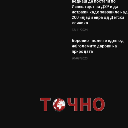
веднаш да постапи по
Извештајот на ДЗР и да
истражи каде завршиле над
200 илјади евра од Детска
клиника
12/11/2024
Боровиот полен е еден од
најголемите дарови на
природата
20/08/2020