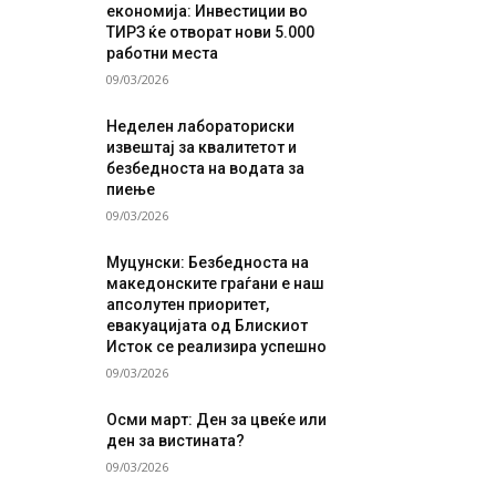
економија: Инвестиции во
ТИРЗ ќе отворат нови 5.000
работни места
09/03/2026
Неделен лабораториски
извештај за квалитетот и
безбедноста на водата за
пиење
09/03/2026
Муцунски: Безбедноста на
македонските граѓани е наш
апсолутен приоритет,
евакуацијата од Блискиот
Исток се реализира успешно
09/03/2026
Осми март: Ден за цвеќе или
ден за вистината?
09/03/2026