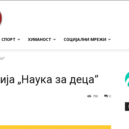
СПОРТ
ХУМАНОСТ
СОЦИЈАЛНИ МРЕЖИ
ца“
ја „Наука за деца“
798
0
terest
WhatsApp