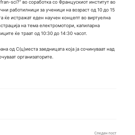
fran-sci?“ во соработка со Францускиот институт во
учни работилници за ученици на возраст од 10 до 15
та ќе истражат еден научен концепт во виртуелна
нстрација на тема електромотори, капиларна
ците ќе траат од 10:30 до 14:30 часот.
ана од С(ц)иеста заедницата која ја сочинуваат над
очуваат организаторите.
terest
WhatsApp
Следен пост