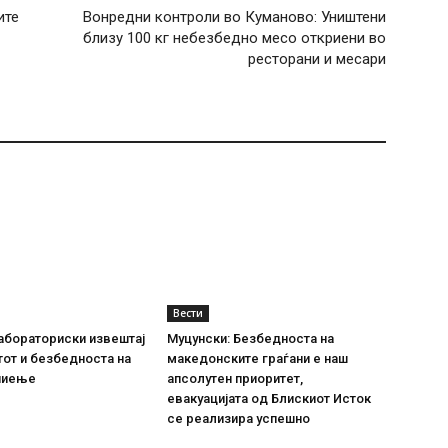
ите
Вонредни контроли во Куманово: Уништени
близу 100 кг небезбедно месо откриени во
ресторани и месари
Вести
абораториски извештај
Муцунски: Безбедноста на
тот и безбедноста на
македонските граѓани е наш
пиење
апсолутен приоритет,
евакуацијата од Блискиот Исток
се реализира успешно