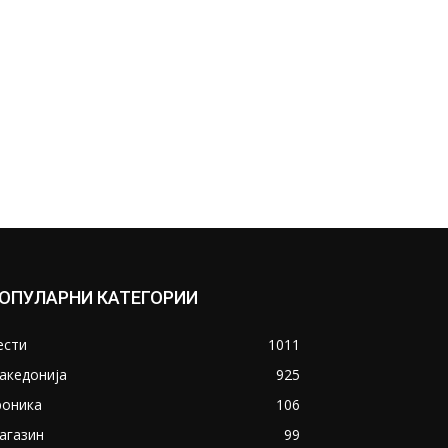
ОПУЛАРНИ КАТЕГОРИИ
ести
1011
акедонија
925
роника
106
агазин
99