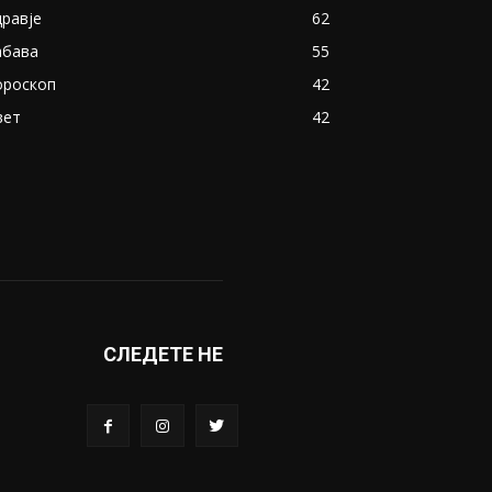
дравје
62
абава
55
ороскоп
42
вет
42
СЛЕДЕТЕ НЕ