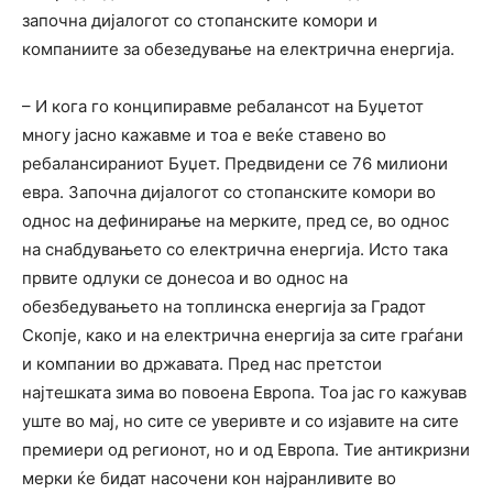
започна дијалогот со стопанските комори и
компаниите за обезедување на електрична енергија.
– И кога го конципиравме ребалансот на Буџетот
многу јасно кажавме и тоа е веќе ставено во
ребалансираниот Буџет. Предвидени се 76 милиони
евра. Започна дијалогот со стопанските комори во
однос на дефинирање на мерките, пред се, во однос
на снабдувањето со електрична енергија. Исто така
првите одлуки се донесоа и во однос на
обезбедувањето на топлинска енергија за Градот
Скопје, како и на електрична енергија за сите граѓани
и компании во државата. Пред нас претстои
најтешката зима во повоена Европа. Тоа јас го кажував
уште во мај, но сите се уверивте и со изјавите на сите
премиери од регионот, но и од Европа. Тие антикризни
мерки ќе бидат насочени кон најранливите во