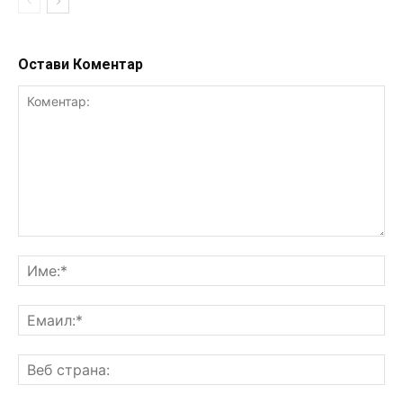
Остави Коментар
Коментар:
Им
Ем
Ве
ст