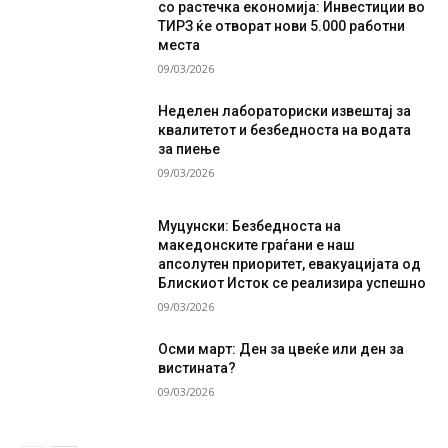
со растечка економија: Инвестиции во
ТИРЗ ќе отворат нови 5.000 работни
места
09/03/2026
Неделен лабораториски извештај за
квалитетот и безбедноста на водата
за пиење
09/03/2026
Муцунски: Безбедноста на
македонските граѓани е наш
апсолутен приоритет, евакуацијата од
Блискиот Исток се реализира успешно
09/03/2026
Осми март: Ден за цвеќе или ден за
вистината?
09/03/2026