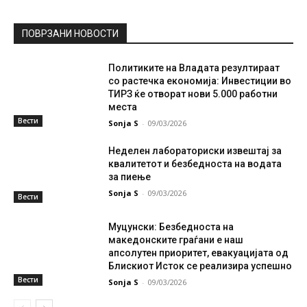
ПОВРЗАНИ НОВОСТИ
Политиките на Владата резултираат
со растечка економија: Инвестиции во
ТИРЗ ќе отворат нови 5.000 работни
места
Вести
Sonja S
-
09/03/2026
Неделен лабораториски извештај за
квалитетот и безбедноста на водата
за пиење
Sonja S
-
09/03/2026
Вести
Муцунски: Безбедноста на
македонските граѓани е наш
апсолутен приоритет, евакуацијата од
Блискиот Исток се реализира успешно
Вести
Sonja S
-
09/03/2026