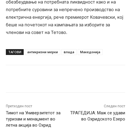
обезбеудвање на потребната ликвидност како и на
потребните суровини за непречено производство на
електрична енергија, рече премиерот Ковачевски, кој
беше на почетокот на кампањата за изборите за
членови на совет на Тетово.
ТАГОВИ
антикризни мерки
влада
Македонија
Facebook
Twitter
Pinterest
W
Претходен пост
Следен пост
Тимот на Универзитетот за
ТРАГЕДИЈА: Маж се удави
туризам и менаџмент во
во Охридското Езеро
летна акција во Охрид