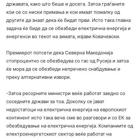
државата, како што беше и досега. Затоа граѓаните
кои се со ниски примања и кои имаат помалку од
другите да знаат дека ќе бидат први. Исто така главна
задача ќе биде да се обезбеди електрична енергија и
енергенси во текот на зимата, изјави Ковачевски.
Премиерот потсети дека Северна Македонија
стопроцентно се обезбедува со гас од Русија и затоа
ќе мора да се обезбеди непречено снабдување и
преку алтернативни извори.
-Затоа ресорните министри веќе работат заедно со
соседните држави за тоа. Доколку се јават
недостатоци на електрична енергија на европскиот
континент исто така вече сме во разговори и со ЕК за
обезбедување на електрична енергија. Компаниите од
електроенергетскиот сектор веќе работат на