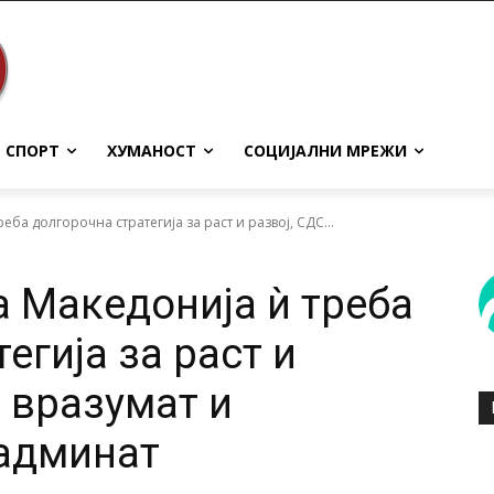
СПОРТ
ХУМАНОСТ
СОЦИЈАЛНИ МРЕЖИ
ба долгорочна стратегија за раст и развој, СДС...
 Македонија ѝ треба
егија за раст и
е вразумат и
надминат