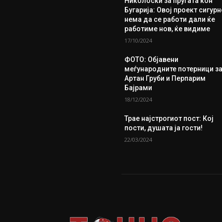
Николоски за пругата кон
Бугарија: Овој проект сигур
нема да се работи дали ќе
работиме нов, ќе видиме
17/10/2024
ФОТО: Објавени
меѓународните потерници з
Артан Груби и Перпарим
Бајрами
18/12/2024
Трае најстрогиот пост: Кој
пости, душата ја гости!
22/03/2024