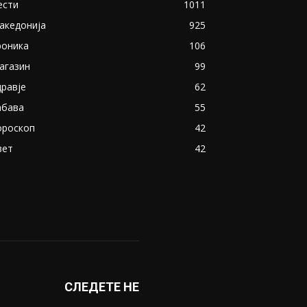
ести
1011
акедонија
925
роника
106
агазин
99
дравје
62
абава
55
ороскоп
42
вет
42
СЛЕДЕТЕ НЕ