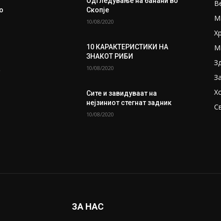
Одгледување на банани во
В
но
Скопје
М
10/08/2020
Х
М
10 КАРАКТЕРИСТИКИ НА
ЗНАКОТ РИБИ
З
10/08/2020
а
З
Х
Сите и завидуваат на
нејзиниот стегнат задник
С
10/08/2020
ЗА НАС