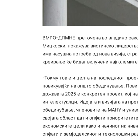
ВМРО-ДПМНЕ преточена во владино раков
Мицкоски, покажува вистинско лидерство
има насушна потреба од нова визија, стра
креирање ќе бидат вклучени најголемит
-Токму тоа е и целта на последниот прое
повикувајќи на општо обединување. Повик
државата 2025 е конкретен проект, кој н
интелектуалци. Идејата и визијата на пр
обединубање, членовите на МАНУ и униве
својата област да ги опфати приоритетит
економските цели како и начинот на нивно
опфати и земјоделскиот и технолошки раз