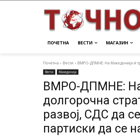
ПОЧЕТНА
ВЕСТИ
МАГАЗИН
Почетна
Вести
ВМРО-ДПМНЕ: На Македонија ѝ тре
Вести
Македонија
ВМРО-ДПМНЕ: На
долгорочна страт
развој, СДС да с
партиски да се 