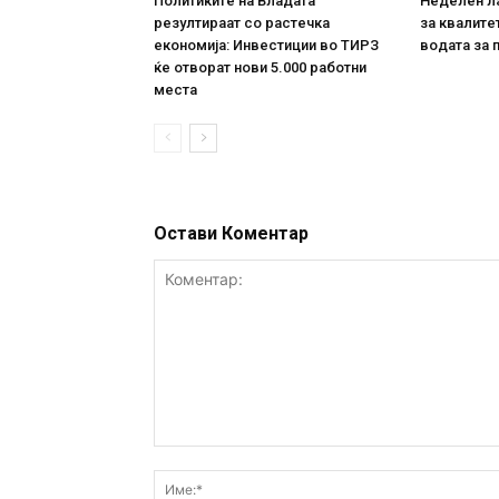
Политиките на Владата
Неделен л
резултираат со растечка
за квалите
економија: Инвестиции во ТИРЗ
водата за 
ќе отворат нови 5.000 работни
места
Остави Коментар
Коментар: