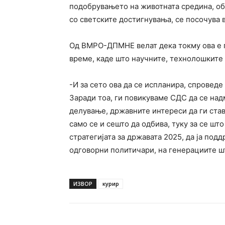
подобрувањето на животната средина, об
со светските достигнувања, се посочува 
Од ВМРО-ДПМНЕ велат дека токму ова е по
време, каде што научните, технолошките 
-И за сето ова да се испланира, спровед
Заради тоа, ги повикуваме СДС да се на
делување, државните интереси да ги став
само се и сешто да одбива, туку за се што
стратегијата за државата 2025, да ја под
одговорни политичари, на генерациите што
ИЗВОР
курир