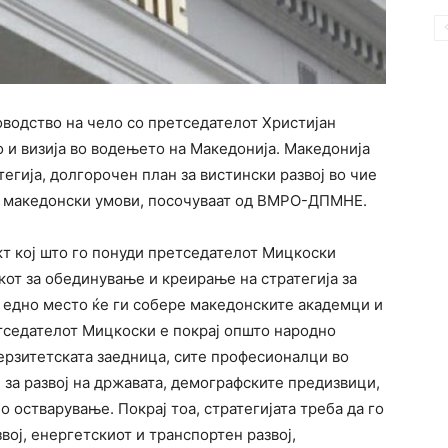
одство на чело со претседателот Христијан
 и визија во водењето на Македонија. Македонија
тегија, долгорочен план за вистински развој во чие
е македонски умови, посочуваат од ВМРО-ДПМНЕ.
кт кој што го понуди претседателот Мицкоски
от за обединување и креирање на стратегија за
а едно место ќе ги собере македонските академци и
етседателот Мицкоски е покрај општо народно
рзитетската заедница, сите професионалци во
е за развој на државата, демографските предизвици,
 остварување. Покрај тоа, стратегијата треба да го
вој, енергетскиот и транспортен развој,