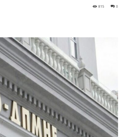
815
0
terest
WhatsApp