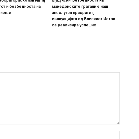
абораториски извештај
Муцунски: Безбедноста на
тот и безбедноста на
македонските граѓани е наш
пиење
апсолутен приоритет,
евакуацијата од Блискиот Исток
се реализира успешно
Име:*