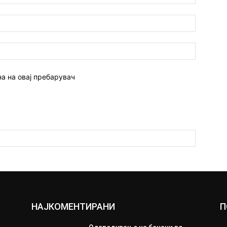
Емаил:*
Веб
страна:
на на овај пребарувач
НАЈКОМЕНТИРАНИ
П