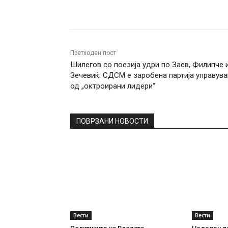
Facebook
Twitter
Pin
Претходен пост
Шилегов со поезија удри по Заев, Филипче 
Зечевиќ: СДСМ е заробена партија управува
од „октроирани лидери“
ПОВРЗАНИ НОВОСТИ
Вести
Вести