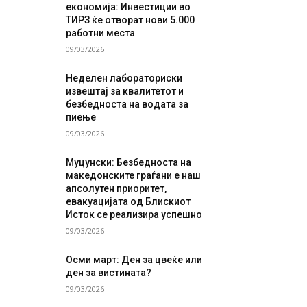
економија: Инвестиции во
ТИРЗ ќе отворат нови 5.000
работни места
09/03/2026
Неделен лабораториски
извештај за квалитетот и
безбедноста на водата за
пиење
09/03/2026
Муцунски: Безбедноста на
македонските граѓани е наш
апсолутен приоритет,
евакуацијата од Блискиот
Исток се реализира успешно
09/03/2026
Осми март: Ден за цвеќе или
ден за вистината?
09/03/2026