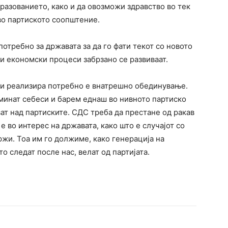
разованието, како и да овозможи здравство во тек
во партиското соопштение.
требно за државата за да го фати текот со новото
и економски процеси забрзано се развиваат.
е и реализира потребно е внатрешно обединување.
дминат себеси и барем еднаш во нивното партиско
ат над партиските. СДС треба да престане од ракав
 е во интерес на државата, како што е случајот со
држи. Тоа им го должиме, како генерација на
 следат после нас, велат од партијата.