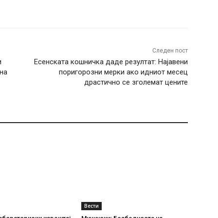
terest
WhatsApp
Следен пост
и
Есенската кошничка даде резултат: Најавени
на
поригорозни мерки ако идниот месец
драстично се зголемат цените
Вести