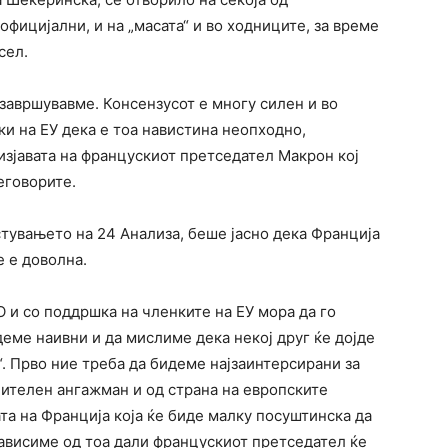
фицијални, и на „масата“ и во ходниците, за време
сел.
завршувавме. Консензусот е многу силен и во
ки на ЕУ дека е тоа навистина неопходно,
изјавата на францускиот претседател Макрон кој
еговорите.
стувањето на 24 Анализа, беше јасно дека Франција
е е доволна.
 и со поддршка на членките на ЕУ мора да го
деме наивни и да мислиме дека некој друг ќе дојде
“. Прво ние треба да бидеме најзаинтерсирани за
нителен ангажман и од страна на европските
та на Франција која ќе биде малку посуштинска да
зависиме од тоа дали францускиот претседател ќе