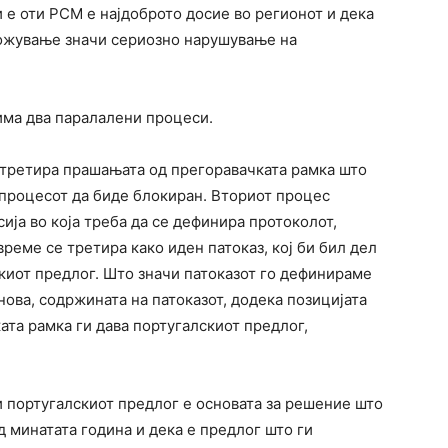
и е оти РСМ е најдоброто досие во регионот и дека
ложување значи сериозно нарушување на
има два паралалени процеси.
и третира прашањата од прегоравачката рамка што
а процесот да биде блокиран. Вториот процес
ја во која треба да се дефинира протоколот,
реме се третира како иден патоказ, кој би бил дел
киот предлог. Што значи патоказот го дефинираме
нова, содржината на патоказот, додека позицијата
ата рамка ги дава португалскиот предлог,
ти португалскиот предлог е основата за решение што
 минатата година и дека е предлог што ги