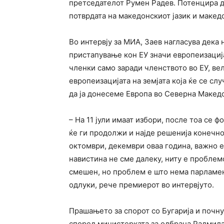
претседателот Румен Радев. Потенцира д
потврдата на македонскиот јазик и макед
Во интервју за МИА, Заев нагласува дека 
пристапување кон ЕУ значи европеизациј
членки само заради членството во ЕУ, ве
европеизацијата на земјата која ќе се сл
да ја донесеме Европа во Северна Македо
– На 11 јули имаат избори, после тоа се 
ќе ги продолжи и најде решенија конечно
октомври, декември оваа година, важно е 
навистина не сме далеку, ниту е проблем
смешен, но проблем е што нема парламен
одлуки, рече премиерот во интервјуто.
Прашањето за спорот со Бугарија и почну
според министерката за одбрана Радмила