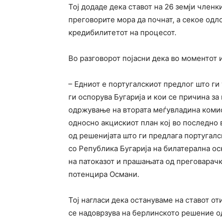
Тој додаде дека ставот на 26 земји членк
преговорите мора да почнат, а секое од
кредибилитетот на процесот.
Во разговорот појасни дека во моментот 
– Едниот е португалскиот предлог што г
ги оспорува Бугарија и кои се причина з
одржување на втората меѓувладина комиси
односно акцискиот план кој во последно в
од решенијата што ги предлага португалс
со Република Бугарија на билатерална ос
на патоказот и прашањата од преговарачк
потенцира Османи.
Тој нагласи дека остануваме на ставот о
се надоврзува на берлинското решение од