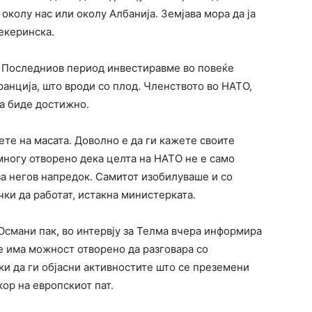
околу нас или околу Албанија. Земјава мора да ја
екеринска.
. Последниов период инвестиравме во повеќе
ранција, што вроди со плод. Членството во НАТО,
да биде достижно.
ете на масата. Доволно е да ги кажете своите
многу отворено дека целта на НАТО не е само
за негов напредок. Самитот изобилуваше и со
ки да работат, истакна министерката.
Османи пак, во интервју за Телма вчера информира
е има можност отворено да разговара со
ки да ги објасни активностите што се преземени
кор на европскиот пат.