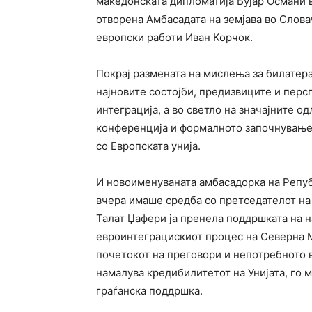
македонската дипломатија Бујар Османи 
отворена Амбасадата на земјава во Слова
европски работи Иван Корчок.
Покрај размената на мислења за билатера
најновите состојби, предизвиците и перс
интеграција, а во светло на значајните о
конференција и формалното започнување
со Европската унија.
И новоименуваната амбасадорка на Републ
вчера имаше средба со претседателот на
Талат Џафери ја пренела поддршката на 
евроинтеграцискиот процес на Северна М
почетокот на преговори и непотребното 
намалува кредибилитетот на Унијата, го 
граѓанска поддршка.