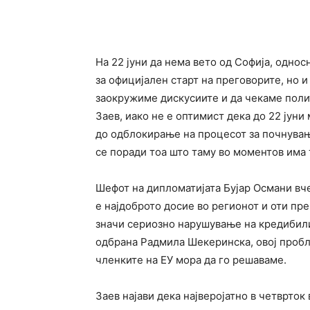
Facebook
Twitter
Pin
На 22 јуни да нема вето од Софија, однос
за официјален старт на преговорите, но и
заокружиме дискусиите и да чекаме поли
Заев, иако не е оптимист дека до 22 јуни 
до одблокирање на процесот за почнувањ
се поради тоа што таму во моментов има 
Шефот на дипломатијата Бујар Османи вче
е најдоброто досие во регионот и оти пр
значи сериозно нарушување на кредибили
одбрана Радмила Шекеринска, овој пробл
членките на ЕУ мора да го решаваме.
Заев најави дека најверојатно в четврток