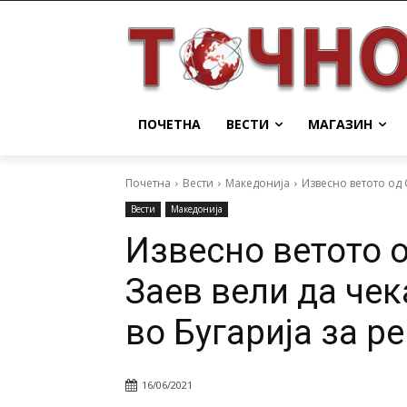
ПОЧЕТНА
ВЕСТИ
МАГАЗИН
Почетна
Вести
Македонија
Извесно ветото од 
Вести
Македонија
Извесно ветото о
Заев вели да че
во Бугарија за р
16/06/2021