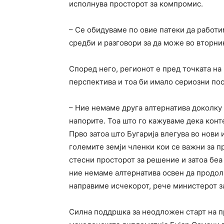
исполнува просторот за компромис.
– Се обидуваме по овие патеки да работи
средби и разговори за да може во вторни
Според него, регионот е пред точката на
перспектива и тоа би имало сериозни по
– Ние немаме друга алтернатива доколку
напорите. Тоа што го кажуваме дека кон
Прво затоа што Бугарија влегува во нови 
големите земји членки кои се важни за п
стесни просторот за решение и затоа беа
ние немаме алтернатива освен да продолж
направиме исчекорот, рече министерот з
Силна поддршка за неодложен старт на п