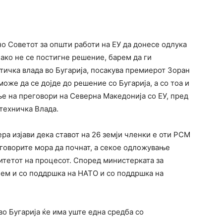
terest
WhatsApp
но Советот за општи работи на ЕУ да донесе одлука
 ако не се постигне решение, барем да ги
тичка влада во Бугарија, посакува премиерот Зоран
може да се дојде до решение со Бугарија, а со тоа и
е на преговори на Северна Македонија со ЕУ, пред
техничка Влада.
ра изјави дека ставот на 26 земји членки е оти РСМ
еговорите мора да почнат, а секое одложување
тетот на процесот. Според министерката за
ем и со поддршка на НАТО и со поддршка на
 во Бугарија ќе има уште една средба со