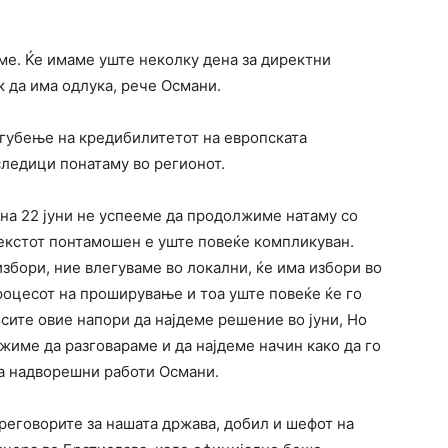
ме. Ќе имаме уште неколку дена за директни
к да има одлука, рече Османи.
 губење на кредибилитетот на европската
следици понатаму во регионот.
 на 22 јуни не успееме да продолжиме натаму со
текстот понтамошен е уште повеќе компликуван.
избори, ние влегуваме во локални, ќе има избори во
роцесот на проширување и тоа уште повеќе ќе го
 сите овие напори да најдеме решение во јуни, Но
име да разговараме и да најдеме начин како да го
а надворешни работи Османи.
реговорите за нашата држава, добил и шефот на