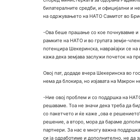
билатералните средби, и официјални и нео
на одржувањето на НАТО Самитот во Бри
-Ова беше прашање со кое почнувавме и 
рамките на НАТО и во групата земји-член
потенцира Шекеринска, навраќајки се на 
кажа дека земјава заслужи почеток на пр
Овој пат, додаде вчера Шекеринска во го
нема да блокира, но изјавата на Макрон н
-Ние овој проблем и со поддршка на НАТО
решаваме. Тоа не значи дека треба да би
со пакетчето и ќе каже „ова е решението
решение, а второ, мора да бараме допол
партнери. За нас е многу важна поддршка
си ја одработиме и дополнително, не да 