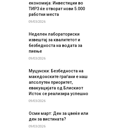
економија: Инвестиции во
ТИРЗ ќе отворат нови 5.000
работни места
09/03/2026
Неделен лабораториски
извештај за квалитетот и
безбедноста на водата за
пиење
09/03/2026
Муцунски: Безбедноста на
македонските граѓани е наш
апсолутен приоритет,
евакуацијата од Блискиот
Исток се реализира успешно
09/03/2026
Осми март: Ден за цвеќе или
ден за вистината?
09/03/2026