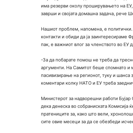
има резерви околу проширувањето на ЕУ, 
заврши и својата домашна задача, рече Ш
Нашиот проблем, напомена, е политички
контакти и обиди да ја заинтересираме Ф
пак, е важниот влог за членството во ЕУ 
-За да побарате помош не треба да тресн
аргументи. На Самитот беше спомнато и 
пасивизирање на регионот, туку и шанса 
коментари колку НАТО и ЕУ треба заеднич
Министерот за надворешни работи Бујар 
дека денеска во собраниската Комисија ќ
пратениците за, како што вели, хронолош
сите овие месеци за да се обезбеди исче