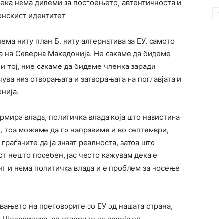
ека нема дилеми за постоењето, автентичноста и
онскиот идентитет.
нема ниту план Б, ниту алтернатива за ЕУ, самото
а на Северна Македонија. Не сакаме да бидеме
ли тој, ние сакаме да бидеме членка заради
учува низ отворањата и затворањата на поглавјата и
нија.
формира влада, политичка влада која што навистина
, тоа можеме да го направиме и во септември,
граѓаните да ја знаат реалноста, затоа што
от нешто посебен, јас често кажувам дека е
т и нема политичка влада и е проблем за носење
вањето на преговорите со ЕУ од нашата страна,
 Шекеринска, се отворило на секоја од