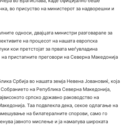
вчера во Братислава, каде официјално беше
чка, во присуство на министерот за надворешни и
лните односи, двајцата министри разговарале за
пективите на процесот на нашата европска
длуки кои претстојат за првата меѓувладина
 на пристапните преговори на Северна Македонија
ика Србија во нашата земја Невена Јовановиќ, која
 Собранието на Република Северна Македонија,
највисокото српско државно раководство на
акедонија. Таа подвлекла дека, секое одлагање на
вмешување на билатералните спорови, само го
менува јавното мислење и ја намалува широката