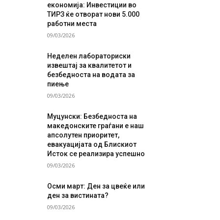
економија: Инвестиции во
ТИРЗ ќе отворат нови 5.000
работни места
09/03/2026
Неделен лабораториски
извештај за квалитетот и
безбедноста на водата за
пиење
09/03/2026
Муцунски: Безбедноста на
македонските граѓани е наш
апсолутен приоритет,
евакуацијата од Блискиот
Исток се реализира успешно
09/03/2026
Осми март: Ден за цвеќе или
ден за вистината?
09/03/2026