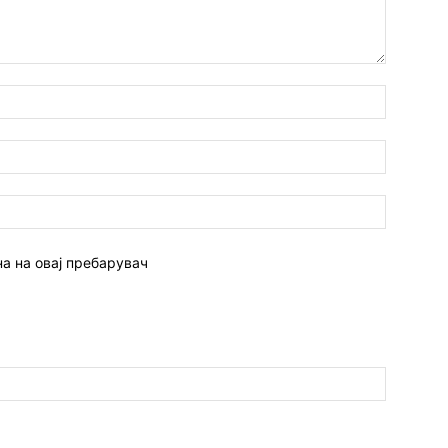
Име:*
Емаил:*
Веб
страна:
на на овај пребарувач