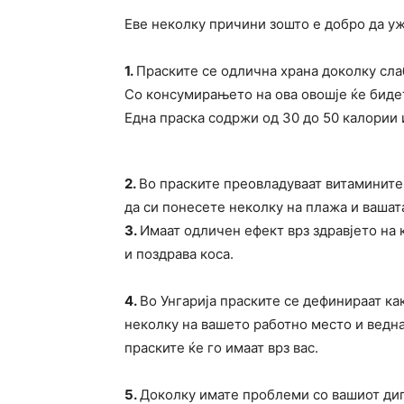
Еве неколку причини зошто е добро да уж
1.
Праските се одлична храна доколку сла
Со консумирањето на ова овошје ќе бидет
Една праска содржи од 30 до 50 калории 
2.
Во праските преовладуваат витамините 
да си понесете неколку на плажа и вашат
3.
Имаат одличен ефект врз здравјето на 
и поздрава коса.
4.
Во Унгарија праските се дефинираат ка
неколку на вашето работно место и ведн
праските ќе го имаат врз вас.
5.
Доколку имате проблеми со вашиот диг