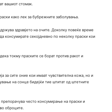
ат вашиот стомак.
праски како лек за бубрежните заболувања.
одржува здравјето на очите. Доколку повеќе време
да консумирате секојдневно по неколку праски кои
дека токму праските се борат против ракот и
ја за сите оние кои имаат чувствителна кожа, но и
ување на сонце бидејќи тие штитат од штетните
е препорачува често консумирање на праски и
во оброците.