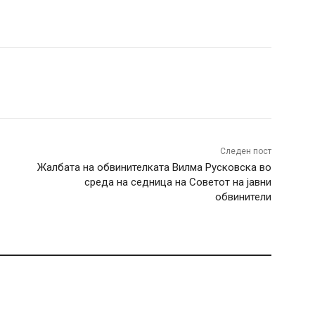
terest
WhatsApp
Следен пост
Жалбата на обвинителката Вилма Русковска во
среда на седница на Советот на јавни
обвинители