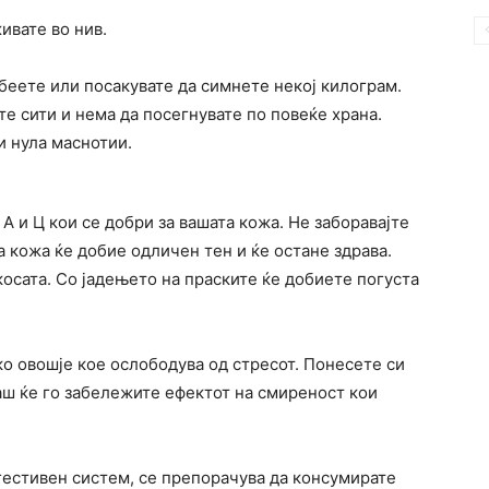
ивате во нив.
беете или посакувате да симнете некој килограм.
е сити и нема да посегнувате по повеќе храна.
и нула маснотии.
А и Ц кои се добри за вашата кожа. Не заборавајте
а кожа ќе добие одличен тен и ќе остане здрава.
косата. Со јадењето на праските ќе добиете погуста
ко овошје кое ослободува од стресот. Понесете си
аш ќе го забележите ефектот на смиреност кои
естивен систем, се препорачува да консумирате