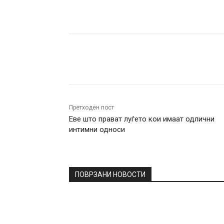
Facebook
Twitter
Pin
Претходен пост
Еве што прават луѓето кои имаат одлични
интимни односи
ПОВРЗАНИ НОВОСТИ