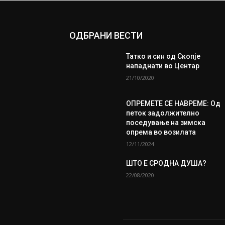
ОДБРАНИ ВЕСТИ
Татко и син од Скопје
нападнати во Центар
21/10/2020
ОПРЕМЕТЕ СЕ НАВРЕМЕ: Од
петок задолжително
поседување на зимска
опрема во возилата
12/11/2024
ШТО Е СРОДНА ДУША?
22/08/2020