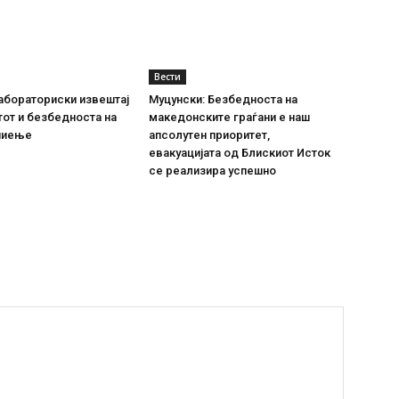
Вести
абораториски извештај
Муцунски: Безбедноста на
тот и безбедноста на
македонските граѓани е наш
пиење
апсолутен приоритет,
евакуацијата од Блискиот Исток
се реализира успешно