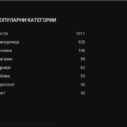
ОПУЛАРНИ КАТЕГОРИИ
ести
1011
акедонија
925
роника
106
агазин
99
дравје
62
абава
55
ороскоп
42
вет
42