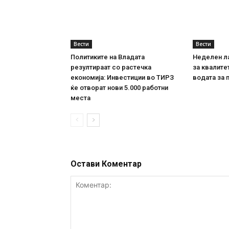
Вести
Вести
Политиките на Владата
Неделен л
резултираат со растечка
за квалите
економија: Инвестиции во ТИРЗ
водата за 
ќе отворат нови 5.000 работни
места
Остави Коментар