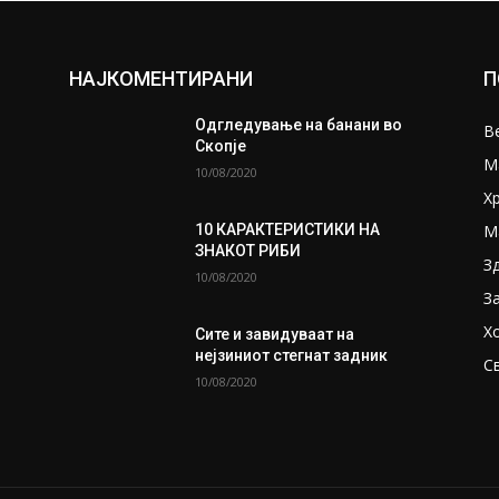
НАЈКОМЕНТИРАНИ
П
Одгледување на банани во
В
Скопје
М
10/08/2020
Х
М
10 КАРАКТЕРИСТИКИ НА
ЗНАКОТ РИБИ
З
10/08/2020
З
Х
Сите и завидуваат на
нејзиниот стегнат задник
С
10/08/2020