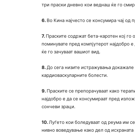
три праски дневно кои веднаш ќе го смир
6.
Во Кина најчесто се консумира чај од 
7.
Праските содржат бета-каротен кој го 
поминувате пред компјутерот најдобро е 
ќе го зачуваат вашиот вид.
8.
До сега низите истражувања докажале 
кардиоваскуларните болести.
9.
Праските се препорачуваат како терапи
најдобро е да се консумираат пред излож
сончеви зраци.
10.
Луѓето кои боледуваат од реума им с
нивно воведување како дел од исхраната 