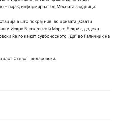
о – пајак, информираат од Месната заедница.
ација е што покрај нив, во црквата „Свети
ани и Искра Блажевска и Марко Бекрик, додека
вски ќе го кажат судбоносното „Да” во Галичник на
ателот Стево Пендаровски.
terest
WhatsApp