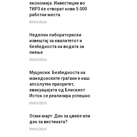
економија: Инвестиции во
ТИРЗ ќе отворат нови 5.000
работни места
09/03/2026
Неделен лабораториски
извештај за квалитетот и
безбедноста на водата за
пиење
09/03/2026
Муцунски: Безбедноста на
македонските граѓани е наш
апсолутен приоритет,
евакуацијата од Блискиот
Исток се реализира успешно
09/03/2026
Осми март: Ден за цвеќе или
ден за вистината?
09/03/2026