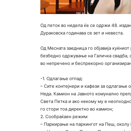
Од петок во недела ќе се одржи 48. изда
Дураковска годинава се зет и невеста.
Од Месната заедница го објавија куќниот
безбедно одржување на Галичка свадба, с
во непречено и беспрекорно организирањ
-1. Одлагање отпад:
– Сите контејнери и кафези за одлагање 
Неда. Камион на Јавното комунално преп
Света Петка и ако некому му е неопходно
го стори тоа директно во камион;
2. Сообраќаен режим:
– Паркирање на паркингот на Пеш, околу Ц