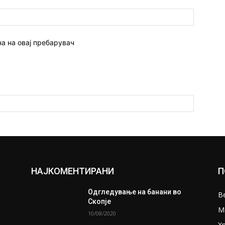
Веб
страна:
на на овај пребарувач
НАЈКОМЕНТИРАНИ
П
Одгледување на банани во
В
Скопје
М
10/08/2020
Х