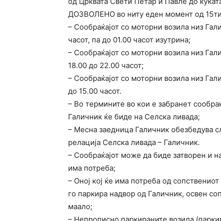
од Црквата Свети Петар и Павле до куќат
ДОЗВОЛЕНО во ниту еден момент од 15ти 
– Сообраќајот со моторни возила низ Гали
часот, па до 01.00 часот изутрина;
– Сообраќајот со моторни возила низ Гал
18.00 до 22.00 часот;
– Сообраќајот со моторни возила низ Гали
до 15.00 часот.
– Во термините во кои е забранет сообра
Галичник ќе биде на Селска ливада;
– Месна заедница Галичник обезбедува с
релација Селска ливада – Галичник.
– Сообраќајот може да биде затворен и н
има потреба;
– Оној кој ќе има потреба од сопственио
го паркира надвор од Галичник, освен со
маало;
– Непрописно паркираните возила (паркир