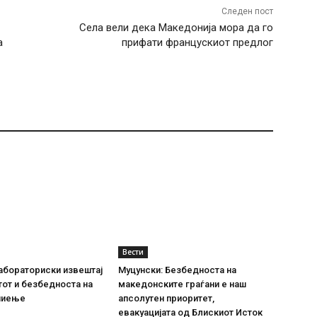
Следен пост
Села вели дека Македонија мора да го
а
прифати францускиот предлог
Вести
абораториски извештај
Муцунски: Безбедноста на
тот и безбедноста на
македонските граѓани е наш
пиење
апсолутен приоритет,
евакуацијата од Блискиот Исток