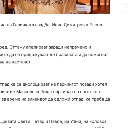
ние на Галичката свадба. Илчо Димитров и Елена
 ред. Оттаму апелираат заради непречено и
ите да се придржуваат до правилата и да помогнат
е на настанот.
отпад ќе се дислоцираат на паркингот позади хотел
ријатие Маврово ќе биде паркиран на патот кон
 за време на викендот да одложи отпад, ќе треба да
рквата Свети Петар и Павле, на Упија, на коловоз