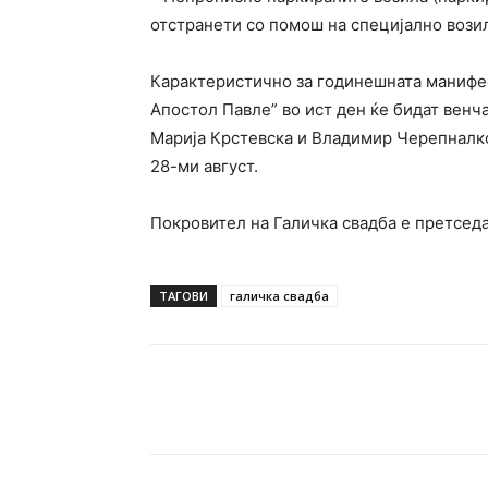
отстранети со помош на специјално возил
Карактеристично за годинешната манифест
Апостол Павле” во ист ден ќе бидат венч
Марија Крстевска и Владимир Черепналко
28-ми август.
Покровител на Галичка свадба е претсед
ТАГОВИ
галичка свадба
Facebook
Twitter
Pin