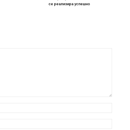
се реализира успешно
Име:*
Емаил:*