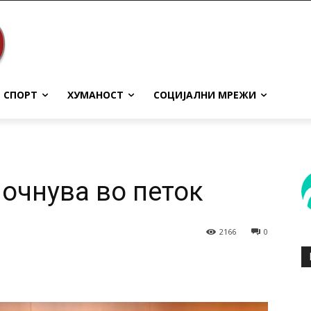
СПОРТ
ХУМАНОСТ
СОЦИЈАЛНИ МРЕЖИ
почнува во петок
2166
0
terest
WhatsApp