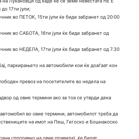
а на Лукановци од каде ќе се земе невестата НЕ Е
до 17ти јули;
чник во ПЕТОК, 15ти јули ќе биде забранет од 20:00
ичник во САБОТА, 16ти јули ќе биде забранет од
чник во НЕДЕЛА, 17ти јули ќе биде забранет од 7.30
ќај, паркирањето на автомобили кои ќе доаѓаат кон
лободен превоз на посетителите во недела на
адвор од овие термини ако за тоа се утврди дека
т автомобил во овие термини, автомобилот треба да
пствениците на имот на Пеш, Гегоско и Бошнакоско
ани спротивно на овие правила), ќе бидат