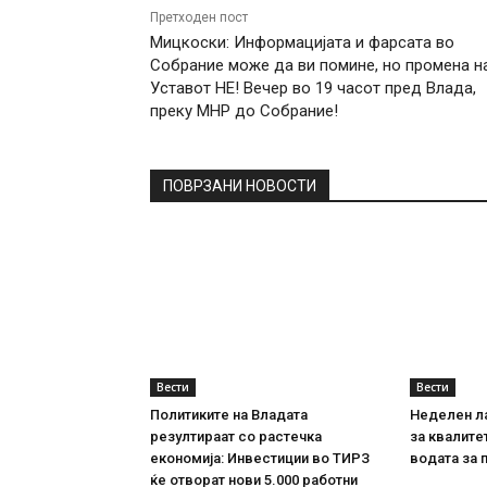
Претходен пост
Мицкоски: Информацијата и фарсата во
Собрание може да ви помине, но промена н
Уставот НЕ! Вечер во 19 часот пред Влада,
преку МНР до Собрание!
ПОВРЗАНИ НОВОСТИ
Вести
Вести
Политиките на Владата
Неделен л
резултираат со растечка
за квалите
економија: Инвестиции во ТИРЗ
водата за 
ќе отворат нови 5.000 работни