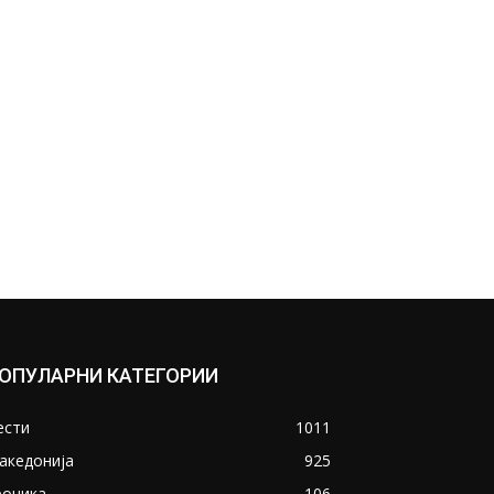
ОПУЛАРНИ КАТЕГОРИИ
ести
1011
акедонија
925
роника
106