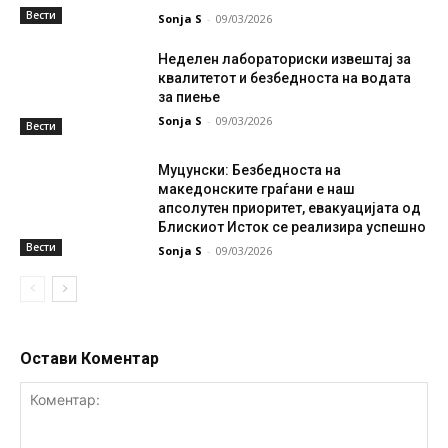
Вести
Sonja S
-
09/03/2026
Неделен лабораториски извештај за
квалитетот и безбедноста на водата
за пиење
Sonja S
-
09/03/2026
Вести
Муцунски: Безбедноста на
македонските граѓани е наш
апсолутен приоритет, евакуацијата од
Блискиот Исток се реализира успешно
Вести
Sonja S
-
09/03/2026
Остави Коментар