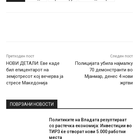
Facebook
Twitter
Pinterest
W
Претходен пост
Следен пост
НОВИ ДЕТАЛИ: Еве каде
Полицијата убила најмалку
бил епицентарот на
70 демонстранти во
земјотресот кој вечерва ја
Мјанмар, денес 4 нови
стресе Македонија
жртви
ПОВРЗАНИ НОВОСТИ
Политиките на Владата резултираат
со растечка економија: Инвестиции во
ТИРЗ ќе отворат нови 5.000 работни
места