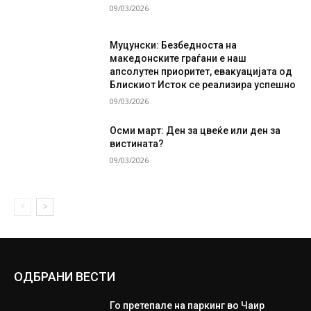
09/03/2026
Муцунски: Безбедноста на
македонските граѓани е наш
апсолутен приоритет, евакуацијата од
Блискиот Исток се реализира успешно
09/03/2026
Осми март: Ден за цвеќе или ден за
вистината?
09/03/2026
ОДБРАНИ ВЕСТИ
Го претепале на паркинг во Чаир