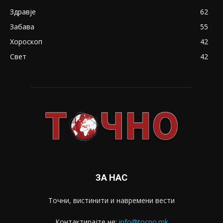
Здравје
62
Забава
55
Хороскоп
42
Свет
42
ЗА НАС
Точни, вистинити и навремени вести
Контактирајте не:
info@tocno.mk