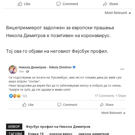
Вицепремиерот задолжен за европски прашања
Никола Димитров е позитивен на коронавирус.
Тој ова го објави на неговиот Фејсбук профил.
ИЗВОР
Фејсбук профил на Никола Димитров
ТАГОВИ
Ковид 19
корона вирус
никола димитров