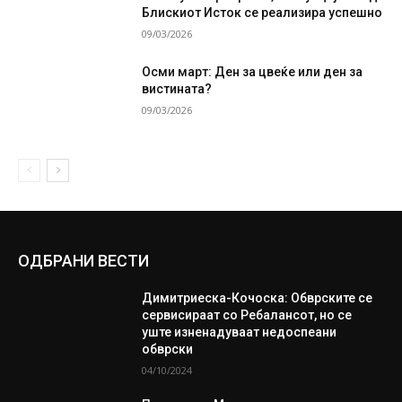
Блискиот Исток се реализира успешно
09/03/2026
Осми март: Ден за цвеќе или ден за
вистината?
09/03/2026
ОДБРАНИ ВЕСТИ
Димитриеска-Кочоска: Обврските се
сервисираат со Ребалансот, но се
уште изненадуваат недоспеани
обврски
04/10/2024