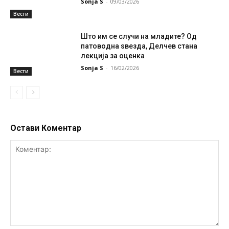
Sonja S
-
09/03/2026
Вести
Што им се случи на младите? Од
патоводна ѕвезда, Делчев стана
лекција за оценка
Sonja S
-
16/02/2026
Вести
Остави Коментар