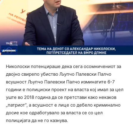
Николоски потенцираше дека сега осомничениот за
двојно свирепо убиство Љупчо Палевски Палчо
всушност Љупчо Палевски Палчо изминатите 6-7
години е полициски проект на власта кој имал за цел
уште во 2018 година да се претстави како некаков
„патриот“, а всушност е лице со дебело криминално
досие кое одработувало за власта се со цел
полицијата да не го казнува.