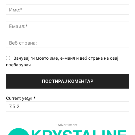
Коментар:
Им
Ем
Ве
ст
Зачувај ги моето име, е-маил и веб страна на овај
пребарувач
Current ye@r
*
- Advertisment -