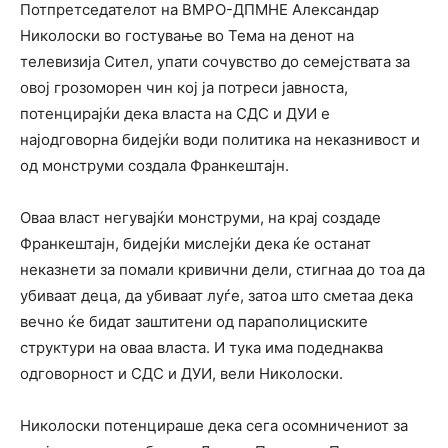
Потпретседателот на ВМРО-ДПМНЕ Александар
Николоски во гостување во Тема на денот на
телевизија Сител, упати сочувство до семејствата за
овој грозоморен чин кој ја потреси јавноста,
потенцирајќи дека власта на СДС и ДУИ е
најодговорна бидејќи води политика на неказнивост и
од монструми создала Франкештајн.
Оваа власт негувајќи монструми, на крај создаде
Франкештајн, бидејќи мислејќи дека ќе останат
неказнети за помали кривични дели, стигнаа до тоа да
убиваат деца, да убиваат луѓе, затоа што сметаа дека
вечно ќе бидат заштитени од параполициските
структури на оваа власта. И тука има подеднаква
одговорност и СДС и ДУИ, вели Николоски.
Николоски потенцираше дека сега осомничениот за