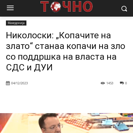
Почетна
Вести
Македонија
Николоски: „Копачите на злато“
станаа копачи на зло со поддршка на власта...
Македонија
Николоски: „Копачите на
злато“ станаа копачи на зло
со поддршка на власта на
СДС и ДУИ
04/12/2023
1453
0
Facebook
Twitter
Pinterest
W