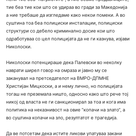
тие беа тие кои што се удираа во гради за Македонија
а ние требаше да изгледаме како некои помеки. А во
суштина тоа беа полициски инсталации, полициски
структури со дебело криминално досие кои што
одработуваа со цел полицијата да не ги казнува, изјави
Николоски.
Николоски потенцираше дека Палевски во неколку
наврати ширел говор на омраза и јавно му се
заканувал на претседателот на ВМРО-ДПМНЕ
Христијан Мицкоски, а и нему лично, но полицијата
тогаш не преземала ништо, односно како што рече тој
никој од власта не ги санкционирал за тоа и кога има
политика на неказнивост на овие “копачи на злато“, а
во суштина копачи на зло, резултатот е трагедија.
Да ве потсетам дека истите ликови упатуваа закани