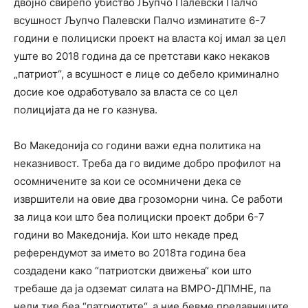
двојно свирепо убиство Љупчо Палевски Палчо
всушност Љупчо Палевски Палчо изминатите 6-7
години е полициски проект на власта кој имал за цел
уште во 2018 година да се претстави како некаков
„патриот“, а всушност е лице со дебело криминално
досие кое одработувало за власта се со цел
полицијата да не го казнува.
Во Македонија со години важи една политика на
неказнивост. Треба да го видиме добро профилот на
осомничените за кои се осомничени дека се
извршители на овие два грозоморни чина. Се работи
за лица кои што беа полициски проект добри 6-7
години во Македонија. Кои што некаде пред
референдумот за името во 2018та година беа
создадени како “патриотски движења“ кои што
требаше да ја одземат силата на ВМРО-ДПМНЕ, па
нели тие беа “патриотите“, а ние бевме предавниците,