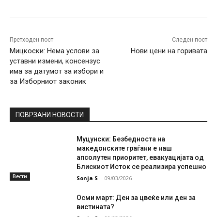
Претходен пост
Следен пост
Мицкоски: Нема услови за
Нови цени на горивата
уставни измени, консензус
има за датумот за избори и
за Изборниот законик
ПОВРЗАНИ НОВОСТИ
Муцунски: Безбедноста на
македонските граѓани е наш
апсолутен приоритет, евакуацијата од
Блискиот Исток се реализира успешно
Вести
Sonja S
-
09/03/2026
Осми март: Ден за цвеќе или ден за
вистината?