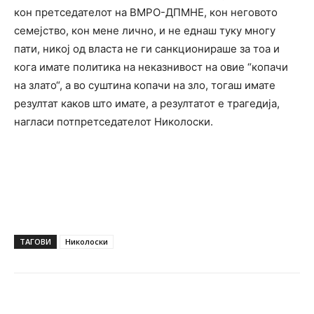
кон претседателот на ВМРО-ДПМНЕ, кон неговото
семејство, кон мене лично, и не еднаш туку многу
пати, никој од власта не ги санкционираше за тоа и
кога имате политика на неказнивост на овие “копачи
на злато“, а во суштина копачи на зло, тогаш имате
резултат каков што имате, а резултатот е трагедија,
нагласи потпретседателот Николоски.
ТАГОВИ
Николоски
Facebook
Twitter
Pinterest
W