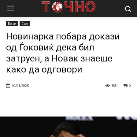
Почетна
Вести
Новинарка побара докази од Ѓоковиќ дека бил
затруен, а Новак знаеше како...
Вести
Свет
Новинарка побара докази
од Ѓоковиќ дека бил
затруен, а Новак знаеше
како да одговори
10/01/2025
688
0
Facebook
Twitter
Pinterest
W