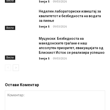
Вести
Sonja S
-
09/03/2026
Неделен лабораториски извештај за
квалитетот и безбедноста на водата
за пиење
Sonja S
-
09/03/2026
Вести
Муцунски: Безбедноста на
македонските граѓани е наш
апсолутен приоритет, евакуацијата од
Блискиот Исток се реализира успешно
Вести
Sonja S
-
09/03/2026
Остави Коментар