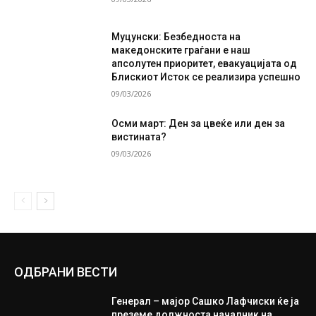
Муцунски: Безбедноста на
македонските граѓани е наш
апсолутен приоритет, евакуацијата од
Блискиот Исток се реализира успешно
09/03/2026
Осми март: Ден за цвеќе или ден за
вистината?
09/03/2026
ОДБРАНИ ВЕСТИ
Генерал – мајор Сашко Лафчиски ќе ја
преземе должноста началник на