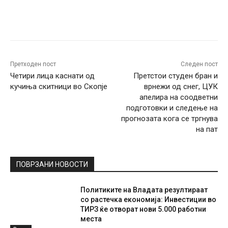
Facebook
Twitter
Pinterest
W
Претходен пост
Следен пост
Четири лица каснати од
Претстои студен бран и
кучиња скитници во Скопје
врнежи од снег, ЦУК
апелира на соодветни
подготовки и следење на
прогнозата кога се тргнува
на пат
ПОВРЗАНИ НОВОСТИ
Политиките на Владата резултираат
со растечка економија: Инвестиции во
ТИРЗ ќе отворат нови 5.000 работни
места