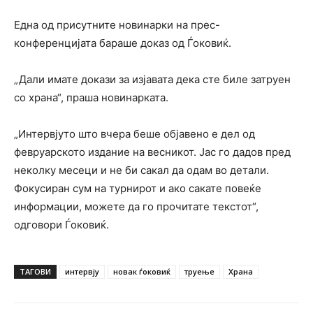
Една од присутните новинарки на прес-
конференцијата бараше доказ од Ѓоковиќ.
„Дали имате докази за изјавата дека сте биле затруен
со храна“, праша новинарката.
„Интервјуто што вчера беше објавено е дел од
февруарското издание на весникот. Јас го дадов пред
неколку месеци и не би сакал да одам во детали.
Фокусиран сум на турнирот и ако сакате повеќе
информации, можете да го прочитате текстот“,
одговори Ѓоковиќ.
ТАГОВИ
интервју
новак ѓоковиќ
труење
Храна