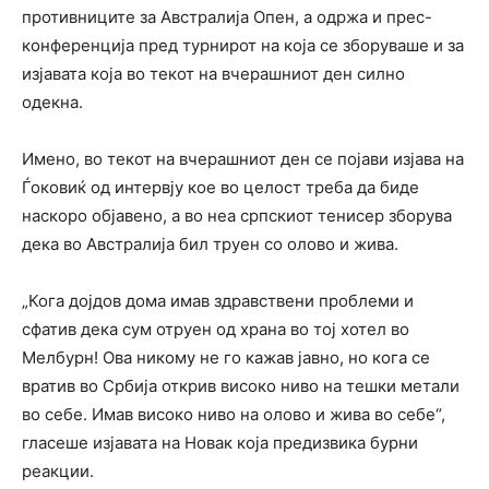
противниците за Австралија Опен, а одржа и прес-
конференција пред турнирот на која се зборуваше и за
изјавата која во текот на вчерашниот ден силно
одекна.
Имено, во текот на вчерашниот ден се појави изјава на
Ѓоковиќ од интервју кое во целост треба да биде
наскоро објавено, а во неа српскиот тенисер зборува
дека во Австралија бил труен со олово и жива.
„Кога дојдов дома имав здравствени проблеми и
сфатив дека сум отруен од храна во тој хотел во
Мелбурн! Ова никому не го кажав јавно, но кога се
вратив во Србија открив високо ниво на тешки метали
во себе. Имав високо ниво на олово и жива во себе“,
гласеше изјавата на Новак која предизвика бурни
реакции.