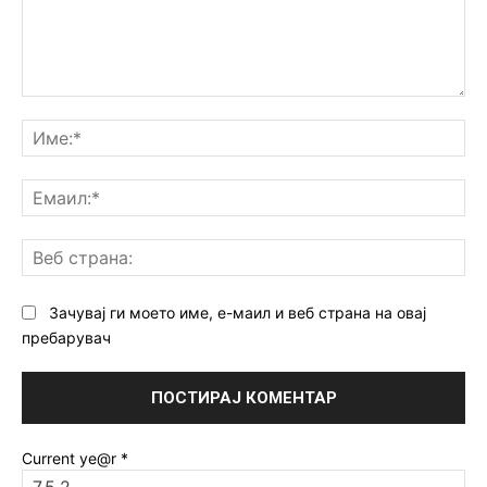
Коментар:
Им
Ем
Ве
ст
Зачувај ги моето име, е-маил и веб страна на овај
пребарувач
Current ye@r
*