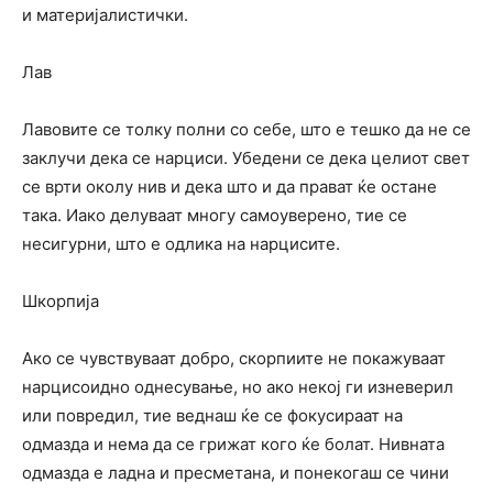
и материјалистички.
Лав
Лавовите се толку полни со себе, што е тешко да не се
заклучи дека се нарциси. Убедени се дека целиот свет
се врти околу нив и дека што и да прават ќе остане
така. Иако делуваат многу самоуверено, тие се
несигурни, што е одлика на нарцисите.
Шкорпија
Ако се чувствуваат добро, скорпиите не покажуваат
нарцисоидно однесување, но ако некој ги изневерил
или повредил, тие веднаш ќе се фокусираат на
одмазда и нема да се грижат кого ќе болат. Нивната
одмазда е ладна и пресметана, и понекогаш се чини