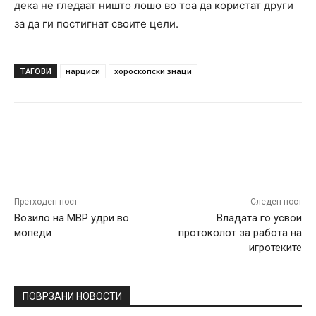
дека не гледаат ништо лошо во тоа да користат други
за да ги постигнат своите цели.
ТАГОВИ
нарциси
хороскопски знаци
Facebook
Twitter
Pinterest
W
Претходен пост
Следен пост
Возило на МВР удри во
Владата го усвои
мопеди
протоколот за работа на
игротеките
ПОВРЗАНИ НОВОСТИ