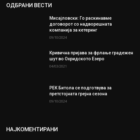
ОДБРАНИ ВЕСТИ
Мисајловски: Го раскинавме
договорот со надворешната
компанија за кетеринг
09/10/2024
Кривична пријава за фрлање градежен
шут во Охридското Езеро
04/03/2021
РЕК Битола се подготвува за
претстојната грејна сезона
09/10/2024
НАЈКОМЕНТИРАНИ