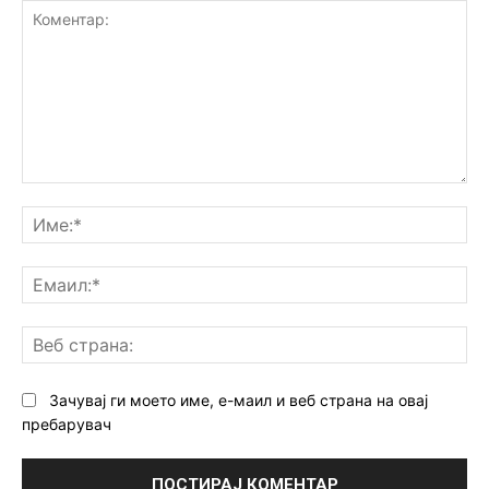
Коментар:
Им
Ем
Ве
ст
Зачувај ги моето име, е-маил и веб страна на овај
пребарувач