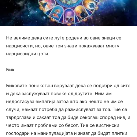
Не велиме дека сите луѓе родени во овие знаци се
нарцисисти, но, овие три знаци покажуваат многу
нарцисоидни црти.
Бик
Биковите понекогаш веруваат дека се подобри од сите
и дека заслужуваат повеќе од другите. Ним им
недостасува емпатија затоа што ако нешто не им се
случи, немаат потреба да размислуваат за тоа. Тие се
тврдоглави и сакаат тоа да биде секогаш според нив, и
често имаат проблеми со бесот. Тие се вистински
господари на манипулацијата и знаат да бидат плитки