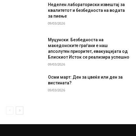
Неделен лабораториски извештај за
квалитетот и безбедноста на водата
за пиење
09/03/2026
Муцунски: Безбедноста на
македонските граѓани е наш
апсолутен приоритет, евакуацијата од
Блискиот Исток се реализира успешно
09/03/2026
Осми март: Ден за цвеќе или ден за
вистината?
09/03/2026