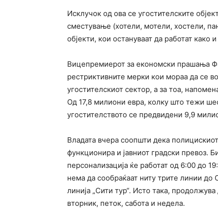
Исклучок од ова се угостителските објек
сместување (хотели, мотели, хостели, пан
објекти, кои остануваат да работат како и 
Вицепремиерот за економски прашања Фат
рестриктивните мерки кои мораа да се во
угостителскиот сектор, а за тоа, напомен
Од 17,8 милиони евра, колку што тежи ше
угостителството се предвидени 9,9 мили
Владата вчера соопшти дека полицискиот 
функционира и јавниот градски превоз. Б
персонализација ќе работат од 6:00 до 19
нема да сообраќаат ниту трите линии до С
линија „Сити тур“. Исто така, продолжува
вторник, петок, сабота и недела.