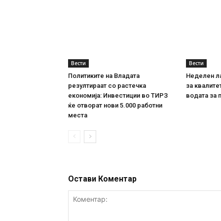
Вести
Вести
Политиките на Владата
Неделен л
резултираат со растечка
за квалите
економија: Инвестиции во ТИРЗ
водата за 
ќе отворат нови 5.000 работни
места
Остави Коментар