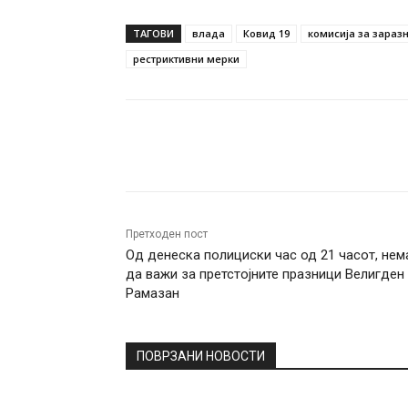
ТАГОВИ
влада
Ковид 19
комисија за зараз
рестриктивни мерки
Facebook
Twitter
Pin
Претходен пост
Од денеска полициски час од 21 часот, нем
да важи за претстојните празници Велигден
Рамазан
ПОВРЗАНИ НОВОСТИ