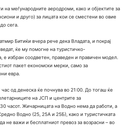
ти на меѓународните аеродроми, како и објектите за
сиони и друго) за лицата кои се сместени во овие
до сега.
мир Битиќи вчера рече дека Владата, и покрај
ведат, ќе му помогне на туристичко-
а, е избран соодветен, праведен и правичен модел.
стиот пакет економски мерки, само за
они евра.
час од денеска ќе почнува во 21:00. До тогаш ќе
илетарниците на ЈСП и центрите за
:30 часот. Жичарницата на Водно нема да работи, а
редно Водно (25, 25А и 25Б), како и туристичката
 да не важи и бесплатниот превоз за возрасни – во