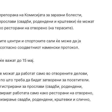
репорака на Комисијата за заразни болести,
прослави (свадби, родендени и крштевки) ќе можат
ако ресторани на отворено (на терасите).
ите центри и спортските сали ќе може да ја
 согласно соодветниот наменски протокол.
е важат до 15 мај.
ќе можат да работат само во отворените делови,
 по што треба да бидат затворени за посетители.
гистрирани за прослави (свадби, родендени,
изираат работата само како ресторани на отворено,
анизирање свадби, родендени, крштевки и слично,