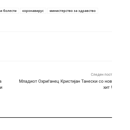
ни болести
коронавирус
министерство за здравство
terest
WhatsApp
Следен пост
а
Младиот Охриѓанец Кристијан Танески со нов
 и
хит !