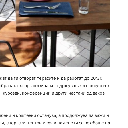
ат да ги отворат терасите и да работат до 20:30
забраната за организирање, одржување и присуство/
, курсеви, конференции и други настани од ваков
дени и крштевки останува, а продолжува да важи и
ови, спортски центри и сали наменети за вежбање на