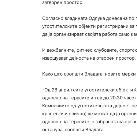
затворен простор.
Согласно владината Одлука донесена по п
угостителските објекти регистрирани за 
да ја организираат својата работа само к
И вежбалните, фитнес клубовите, спортск
извршуваат дејноста на отворен простор,
Како што соопшти Владата, новите мерки ќ
-Од 28 април сите угостителски објекти 
односно на терасите и тоа до 20:30 часот
Компаниите од угостителската дејност ре
крштевки и слично) ќе можат да ја орган
односно на терасите, а забраната за орг
останува, соопшти Владата.