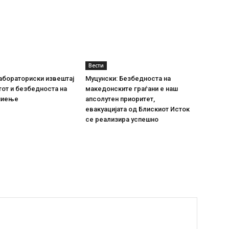
Вести
абораториски извештај
Муцунски: Безбедноста на
тот и безбедноста на
македонските граѓани е наш
пиење
апсолутен приоритет,
евакуацијата од Блискиот Исток
се реализира успешно