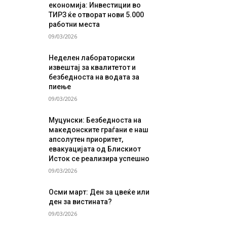
економија: Инвестиции во
ТИРЗ ќе отворат нови 5.000
работни места
09/03/2026
Неделен лабораториски
извештај за квалитетот и
безбедноста на водата за
пиење
09/03/2026
Муцунски: Безбедноста на
македонските граѓани е наш
апсолутен приоритет,
евакуацијата од Блискиот
Исток се реализира успешно
09/03/2026
Осми март: Ден за цвеќе или
ден за вистината?
09/03/2026