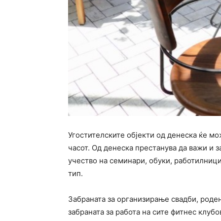
Угостителските објекти од денеска ќе мож
часот. Од денеска престанува да важи и 
учество на семинари, обуки, работилници
тип.
Забраната за организирање свадби, роден
забраната за работа на сите фитнес клуб