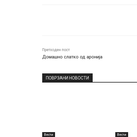
Facebook
Twitter
Pin
Претходен пост
Домашно слатко од аронија
ПОВРЗАНИ НОВОСТИ
Вести
Вести