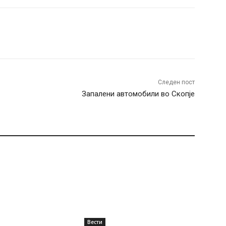
terest
WhatsApp
Следен пост
Запалени автомобили во Скопје
Вести