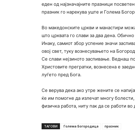
еден од најзначајните празници посветен
празник го нарекува уште и Голема Бого
Во македонските цркви и манастири можа
што црквата го слави за два дена. Обично 
Инаку, самиот збор успение значи заспив
овој свет, туку вознесувањето на Богоро
Се слави нејзиното заспивање. Веднаш по
Христовите прегратки, вознесена е заедно
луѓето пред Бога.
Се верува дека ако утре жените се напија
ќе им помогне да излечат многу болести, 
физичка работа, ниту пак да се работи во 
ТАГОВИ
Голема Богородица
празник