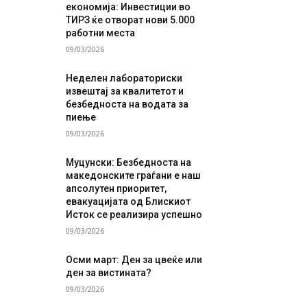
економија: Инвестиции во
ТИРЗ ќе отворат нови 5.000
работни места
09/03/2026
Неделен лабораториски
извештај за квалитетот и
безбедноста на водата за
пиење
09/03/2026
Муцунски: Безбедноста на
македонските граѓани е наш
апсолутен приоритет,
евакуацијата од Блискиот
Исток се реализира успешно
09/03/2026
Осми март: Ден за цвеќе или
ден за вистината?
09/03/2026