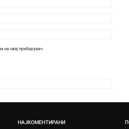
Име:*
Емаил:*
Веб
страна:
на на овај пребарувач
НАЈКОМЕНТИРАНИ
П