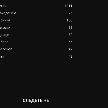
ести
1011
акедонија
925
роника
106
агазин
99
дравје
62
абава
55
ороскоп
42
вет
42
СЛЕДЕТЕ НЕ