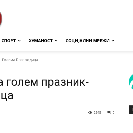
СПОРТ
ХУМАНОСТ
СОЦИЈАЛНИ МРЕЖИ
к- Голема Богородица
а голем празник-
ица
2545
0
terest
WhatsApp