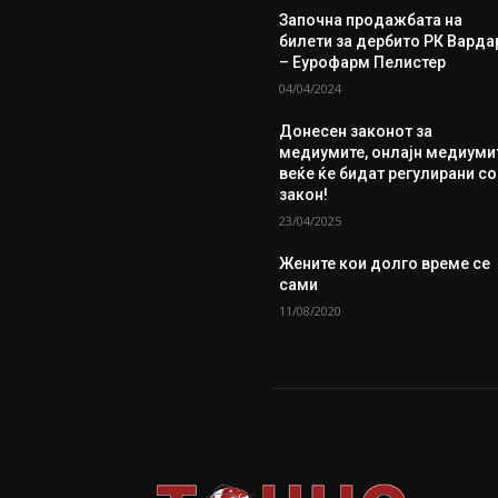
Започна продажбата на
билети за дербито РК Варда
– Еурофарм Пелистер
04/04/2024
Донесен законот за
медиумите, онлајн медиуми
веќе ќе бидат регулирани со
закон!
23/04/2025
Жените кои долго време се
сами
11/08/2020