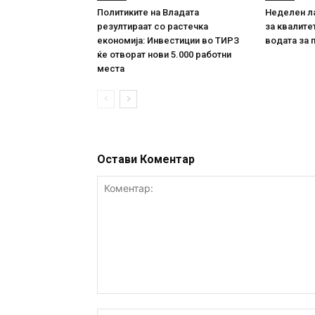
Политиките на Владата
Неделен л
резултираат со растечка
за квалите
економија: Инвестиции во ТИРЗ
водата за 
ќе отворат нови 5.000 работни
места
Остави Коментар
Коментар: