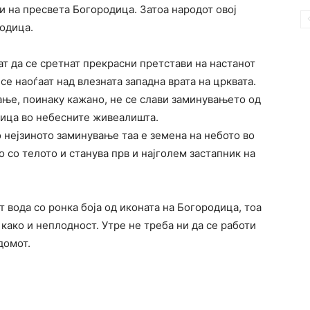
и на пресвета Богородица. Затоа народот овој
родица.
т да се сретнат прекрасни претстави на настанот
се наоѓаат над влезната западна врата на црквата.
ање, поинаку кажано, не се слави заминувањето од
дица во небесните живеалишта.
 нејзиното заминување таа е земена на небото во
 со телото и станува прв и најголем застапник на
т вода со ронка боја од иконата на Богородица, тоа
како и неплодност. Утре не треба ни да се работи
домот.