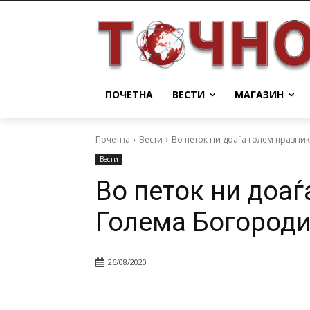
ПОЧЕТНА
ВЕСТИ
МАГАЗИН
Почетна
Вести
Во петок ни доаѓа голем празни
Вести
Во петок ни доаѓ
Голема Богород
26/08/2020
Facebook
Twitter
Pin