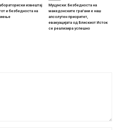
абораториски извештај
Муцунски: Безбедноста на
тот и безбедноста на
македонските граѓани е наш
пиење
апсолутен приоритет,
евакуацијата од Блискиот Исток
се реализира успешно