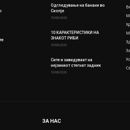
Одгледување на банани во
В
р
Скопје
М
10/08/2020
Х
М
10 КАРАКТЕРИСТИКИ НА
ЗНАКОТ РИБИ
те
З
10/08/2020
З
Х
Сите и завидуваат на
нејзиниот стегнат задник
С
10/08/2020
ЗА НАС