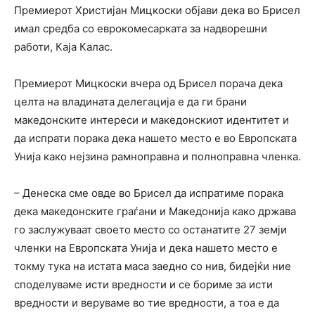
Премиерот Христијан Мицкоски објави дека во Брисел
имал средба со еврокомесарката за надворешни
работи, Каја Калас.
Премиерот Мицкоски вчера од Брисел порача дека
целта на владината делегација е да ги брани
македонските интереси и македонскиот идентитет и
да испрати порака дека нашето место е во Европската
Унија како нејзина рамноправна и полноправна членка.
– Денеска сме овде во Брисел да испратиме порака
дека македонските граѓани и Македонија како држава
го заслужуваат своето место со останатите 27 земји
членки на Европската Унија и дека нашето место е
токму тука на истата маса заедно со нив, бидејќи ние
споделуваме исти вредности и се бориме за исти
вредности и веруваме во тие вредности, а тоа е да