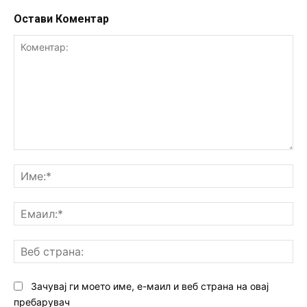
Остави Коментар
Коментар:
Им
Ем
Ве
ст
Зачувај ги моето име, е-маил и веб страна на овај
пребарувач