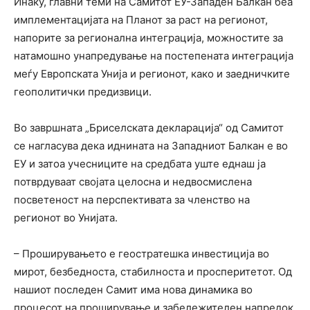
Инаку, главни теми на Самитот ЕУ-Западен Балкан беа
имплементацијата на Планот за раст на регионот,
напорите за регионална интеграција, можностите за
натамошно унапредување на постепената интеграција
меѓу Европската Унија и регионот, како и заедничките
геополитички предизвици.
Во завршната „Бриселската декларација“ од Самитот
се нагласува дека иднината на Западниот Балкан е во
ЕУ и затоа учесниците на средбата уште еднаш ја
потврдуваат својата целосна и недвосмислена
посветеност на перспективата за членство на
регионот во Унијата.
– Проширувањето е геостратешка инвестиција во
мирот, безбедноста, стабилноста и просперитетот. Од
нашиот последен Самит има нова динамика во
процесот на проширување и забележителен напредок.