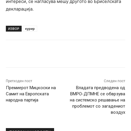
интереси, се нагласува мешу другото во Бриселската
декларација.
ИЗВОР
курир
Facebook
Twitter
Pinterest
W
Претходен пост
Следен пост
Премиерот Мицкоски на
Владата предводена од
Самит на Европската
ВМРО-ДПМНЕ се обврзува
народна партија
на системско решавање на
проблемот со загадениот
воздух