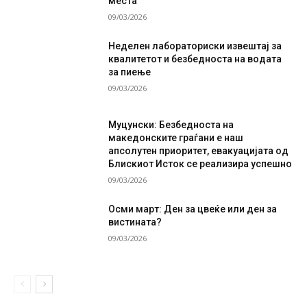
места
09/03/2026
Неделен лабораториски извештај за
квалитетот и безбедноста на водата
за пиење
09/03/2026
Муцунски: Безбедноста на
македонските граѓани е наш
апсолутен приоритет, евакуацијата од
Блискиот Исток се реализира успешно
09/03/2026
Осми март: Ден за цвеќе или ден за
вистината?
09/03/2026