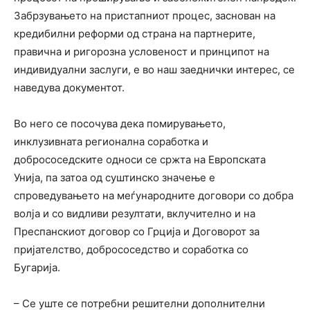
Забрзувањето на пристапниот процес, заснован на
кредибилни реформи од страна на партнерите,
правична и ригорозна условеност и принципот на
индивидуални заслуги, е во наш заеднички интерес, се
наведува документот.
Во него се посочува дека помирувањето,
инклузивната регионална соработка и
добрососедските односи се сржта на Европската
Унија, па затоа од суштинско значење е
спроведувањето на меѓународните договори со добра
волја и со видливи резултати, вклучително и на
Преспанскиот договор со Грција и Договорот за
пријателство, добрососедство и соработка со
Бугарија.
– Се уште се потребни решителни дополнителни