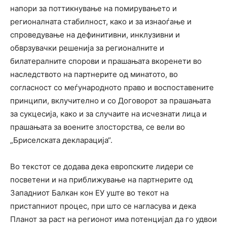
напори за поттикнување на помирувањето и
регионалната стабилност, како и за изнаоѓање и
спроведување на дефинитивни, инклузивни и
обврзувачки решенија за регионалните и
билатералните спорови и прашањата вкоренети во
наследството на партнерите од минатото, во
согласност со меѓународното право и воспоставените
принципи, вклучително и со Договорот за прашањата
за сукцесија, како и за случаите на исчезнати лица и
прашањата за воените злосторства, се вели во
„Бриселската декларација“.
Во текстот се додава дека европските лидери се
посветени и на приближување на партнерите од
Западниот Балкан кон ЕУ уште во текот на
пристапниот процес, при што се нагласува и дека
Планот за раст на регионот има потенцијал да го удвои