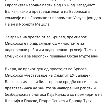
Европската народна партија од ЕУ и од Западниот
Балкан, како и претседателките на Европската
комисија и на Европскиот парламент, Урсула фон дер
Лајен и Роберта Мецола.
За време на престојот во Брисел, премиерот
Мицкоски е придружуван од министрите за
надворешни работи и надворешна трговија Тимчо
Муцунски и за европски прашања Орхан Муртезани.
Вчера, на првиот ден од престојот во Брисел,
Мицкоски учествуваше на Самитот ЕУ-Западен
Балкан, а имаше и билатерални средби со високата
претставничка на Унијата за надворешни работи и
безбедносна политика Каја Калас и со премиерите на
Шпанија и Полска, Педро Санчез и Доналд Туск.