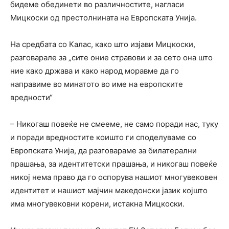
бидеме обединети во различностите, нагласи
Мицкоски од престолнината на Европската Унија.
На средбата со Калас, како што изјави Мицкоски,
разговарале за „сите оние стравови и за сето она што
ние како држава и како народ моравме да го
направиме во минатото во име на европските
вредности“
– Никогаш повеќе не смееме, не само поради нас, туку
и поради вредностите коишто ги споделуваме со
Европската Унија, да разговараме за билатерални
прашања, за идентитетски прашања, и никогаш повеќе
никој нема право да го оспорува нашиот многувековен
идентитет и нашиот мајчин македонски јазик којшто
има многувековни корени, истакна Мицкоски.