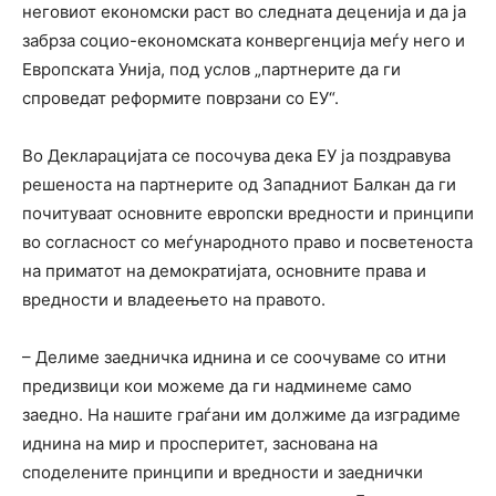
неговиот економски раст во следната деценија и да ја
забрза социо-економската конвергенција меѓу него и
Европската Унија, под услов „партнерите да ги
спроведат реформите поврзани со ЕУ“.
Во Декларацијата се посочува дека ЕУ ја поздравува
решеноста на партнерите од Западниот Балкан да ги
почитуваат основните европски вредности и принципи
во согласност со меѓународното право и посветеноста
на приматот на демократијата, основните права и
вредности и владеењето на правото.
– Делиме заедничка иднина и се соочуваме со итни
предизвици кои можеме да ги надминеме само
заедно. На нашите граѓани им должиме да изградиме
иднина на мир и просперитет, заснована на
споделените принципи и вредности и заеднички