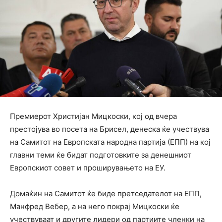
Премиерот Христијан Мицкоски, кој од вчера
престојува во посета на Брисел, денеска ќе учествува
на Самитот на Европската народна партија (ЕПП) на кој
главни теми ќе бидат подготовките за денешниот
Европскиот совет и проширувањето на ЕУ.
Домаќин на Самитот ќе биде претседателот на ЕПП,
Манфред Вебер, а на него покрај Мицкоски ќе
учествуваат и другите лидери од партиите членки на