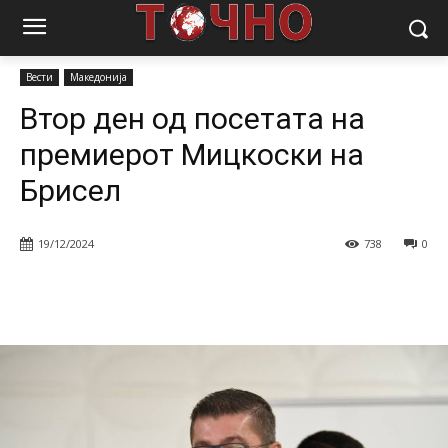
Почетна
Вести
Втор ден од посетата на премиерот Мицкоски на
Брисел
Вести
Македонија
Втор ден од посетата на
премиерот Мицкоски на
Брисел
19/12/2024
738
0
Facebook
Twitter
Pinterest
W