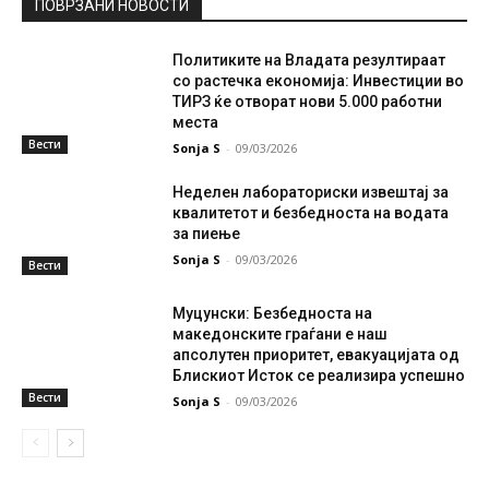
ПОВРЗАНИ НОВОСТИ
Политиките на Владата резултираат
со растечка економија: Инвестиции во
ТИРЗ ќе отворат нови 5.000 работни
места
Вести
Sonja S
-
09/03/2026
Неделен лабораториски извештај за
квалитетот и безбедноста на водата
за пиење
Sonja S
-
09/03/2026
Вести
Муцунски: Безбедноста на
македонските граѓани е наш
апсолутен приоритет, евакуацијата од
Блискиот Исток се реализира успешно
Вести
Sonja S
-
09/03/2026