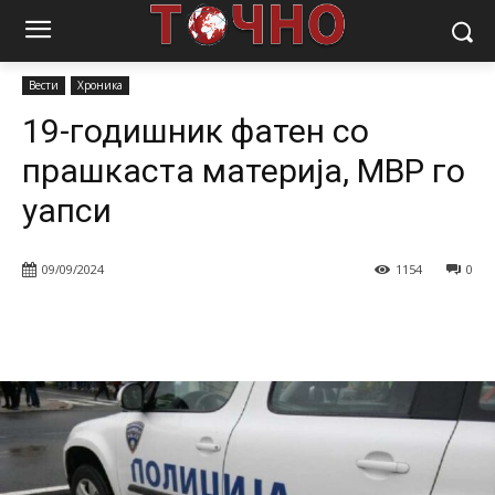
Почетна
Вести
19-годишник фатен со прашкаста материја, МВР
го уапси
Вести
Хроника
19-годишник фатен со
прашкаста материја, МВР го
уапси
09/09/2024
1154
0
Facebook
Twitter
Pinterest
W