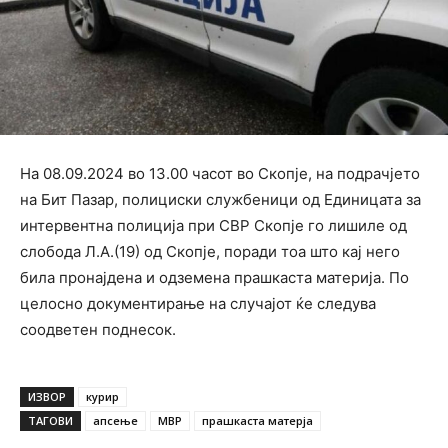
На 08.09.2024 во 13.00 часот во Скопје, на подрачјето
на Бит Пазар, полициски службеници од Единицата за
интервентна полиција при СВР Скопје го лишиле од
слобода Л.А.(19) од Скопје, поради тоа што кај него
била пронајдена и одземена прашкаста материја. По
целосно документирање на случајот ќе следува
соодветен поднесок.
ИЗВОР
курир
ТАГОВИ
апсење
МВР
прашкаста матерја