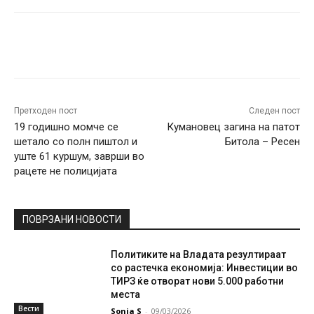
Facebook
Twitter
Pinterest
W
Претходен пост
Следен пост
19 годишно момче се
Кумановец загина на патот
шетало со полн пиштол и
Битола – Ресен
уште 61 куршум, заврши во
рацете не полицијата
ПОВРЗАНИ НОВОСТИ
Политиките на Владата резултираат
со растечка економија: Инвестиции во
ТИРЗ ќе отворат нови 5.000 работни
места
Вести
Sonja S
-
09/03/2026