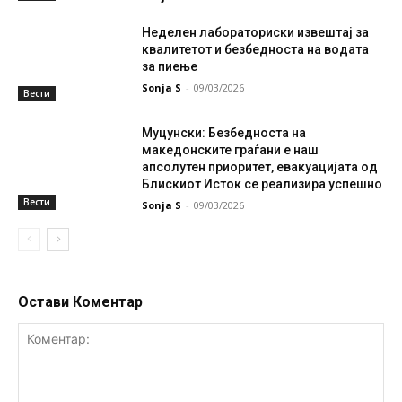
Неделен лабораториски извештај за
квалитетот и безбедноста на водата
за пиење
Sonja S
-
09/03/2026
Вести
Муцунски: Безбедноста на
македонските граѓани е наш
апсолутен приоритет, евакуацијата од
Блискиот Исток се реализира успешно
Вести
Sonja S
-
09/03/2026
Остави Коментар