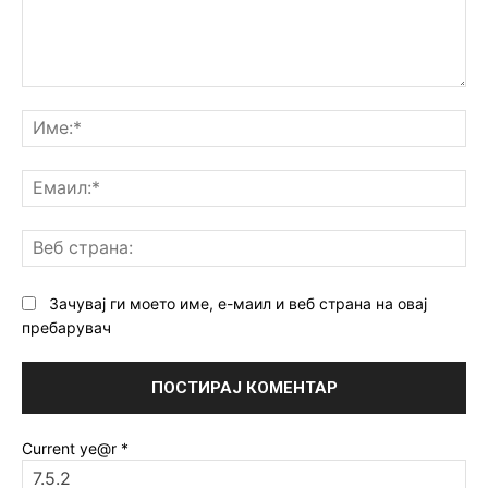
Коментар:
Им
Ем
Ве
ст
Зачувај ги моето име, е-маил и веб страна на овај
пребарувач
Current ye@r
*