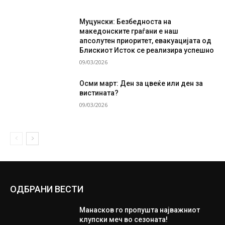
Муцунски: Безбедноста на
македонските граѓани е наш
апсолутен приоритет, евакуацијата од
Блискиот Исток се реализира успешно
09/03/2026
Осми март: Ден за цвеќе или ден за
вистината?
09/03/2026
ОДБРАНИ ВЕСТИ
Манасков го пропушта најважниот
клупски меч во сезоната!