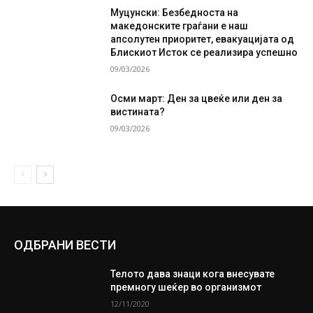
Муцунски: Безбедноста на
македонските граѓани е наш
апсолутен приоритет, евакуацијата од
Блискиот Исток се реализира успешно
09/03/2026
Осми март: Ден за цвеќе или ден за
вистината?
09/03/2026
ОДБРАНИ ВЕСТИ
Телото дава знаци кога внесувате
премногу шеќер во организмот
12/11/2020