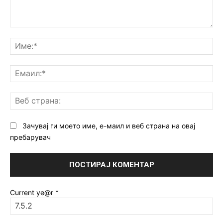
Коментар:
Им
Ем
Ве
ст
Зачувај ги моето име, е-маил и веб страна на овај
пребарувач
Current ye@r
*