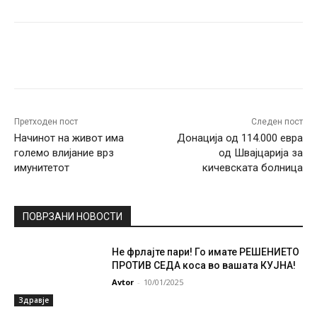
Facebook
Twitter
Pinterest
W
Претходен пост
Следен пост
Начинот на живот има
Донација од 114.000 евра
големо влијание врз
од Швајцарија за
имунитетот
кичевската болница
ПОВРЗАНИ НОВОСТИ
Не фрлајте пари! Го имате РЕШЕНИЕТО
ПРОТИВ СЕДА коса во вашата КУЈНА!
Avtor
-
10/01/2025
Здравје