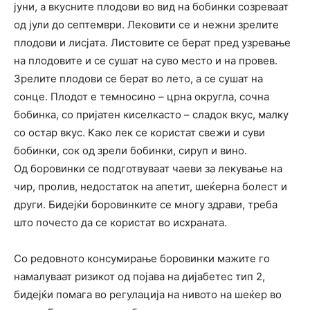
јуни, а вкусните плодови во вид на бобинки созреваат
од јули до септември. Лековити се и нежни зрелите
плодови и лисјата. Листовите се берат пред узревање
на плодовите и се сушат на суво место и на провев.
Зрелите плодови се берат во лето, а се сушат на
сонце. Плодот е темносино – црна округла, сочна
бобинка, со пријатен киселкасто – сладок вкус, малку
со остар вкус. Како лек се користат свежи и суви
бобинки, сок од зрели бобинки, сируп и вино.
Од боровинки се подготвуваат чаеви за лекување на
чир, пролив, недостаток на апетит, шеќерна болест и
други. Бидејќи боровинките се многу здрави, треба
што почесто да се користат во исхраната.
Со редовното консумирање боровинки мажите го
намалуваат ризикот од појава на дијабетес тип 2,
бидејќи помага во регулација на нивото на шеќер во