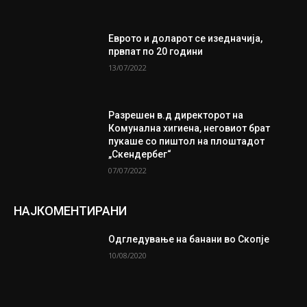
Еврото и доларот се изедначија,
првпат по 20 години
13/07/2022
Разрешен в.д директорот на
Комунална хигиена, неговиот брат
пукаше со пиштол на плоштадот
„Скендербег“
07/07/2022
НАЈКОМЕНТИРАНИ
Одгледување на банани во Скопје
10/08/2020