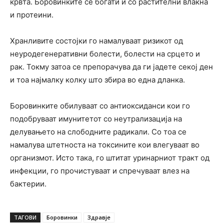
крвта. Боровинките се богати и со растителни влакна
и протеини.
Хранливите состојки го намалуваат ризикот од
неуродегенеративни болести, болести на срцето и
рак. Токму затоа се препорачува да ги јадете секој ден
и тоа најмалку колку што збира во една дланка.
Боровинките обилуваат со антиоксиданси кои го
подобруваат имунитетот со неутрализација на
делувањето на слободните радикали. Со тоа се
намалува штетноста на токсините кои влегуваат во
организмот. Исто така, го штитат уринарниот тракт од
инфекции, го прочистуваат и спречуваат влез на
бактерии.
ТАГОВИ
Боровинки
Здравје