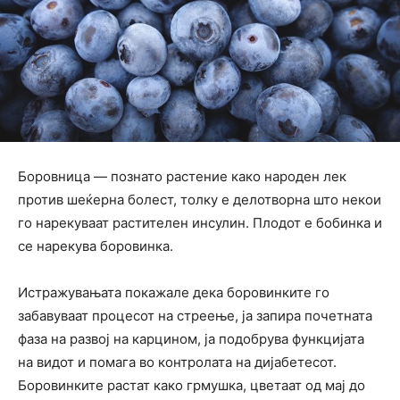
Боровница — познато растение како народен лек
против шеќерна болест, толку е делотворна што некои
го нарекуваат растителен инсулин. Плодот е бобинка и
се нарекува боровинка.
Истражувањата покажале дека боровинките го
забавуваат процесот на стреење, ја запира почетната
фаза на развој на карцином, ја подобрува функцијата
на видот и помага во контролата на дијабетесот.
Боровинките растат како грмушка, цветаат од мај до